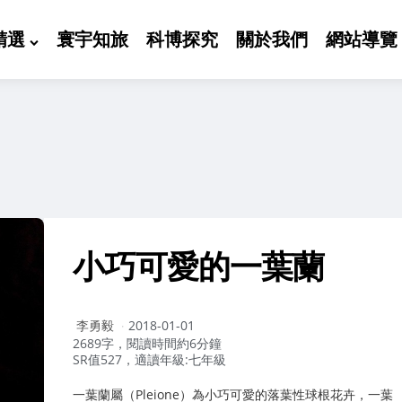
精選
寰宇知旅
科博探究
關於我們
網站導覽
小巧可愛的一葉蘭
作
李勇毅
2018-01-01
者：
2689字，閱讀時間約6分鐘
SR值527，適讀年級:七年級
一葉蘭屬（Pleione）為小巧可愛的落葉性球根花卉，一葉