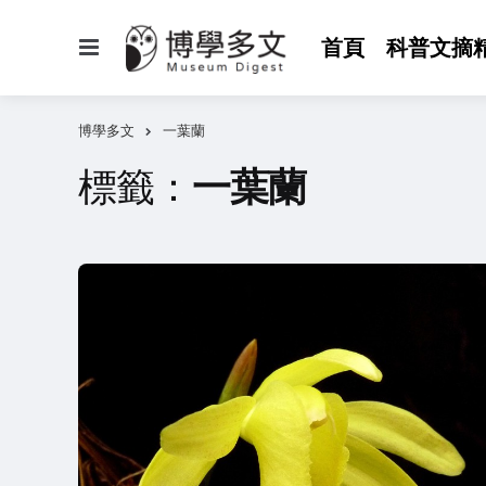
選
首頁
科普文摘
單
博學多文
一葉蘭
標籤：
一葉蘭