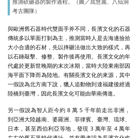
推測砍砸器的製作過程。（圖／屈慧麗、八仙洞
考古團隊）
與歐洲舊石器時代雙面手斧不同，長濱文化的石器
傳統多以單面打剝為主，推測當時人是去海邊撿拾
大小合適的石材，先以摔砸法做出大致的樣式，再
以石錘敲擊、修整、製作後再使用。長濱文化的年
代處於更新世晚期的末次冰期，當時大陸東南部因
海平面下降而為陸地。有關長濱文化的來源，其中
一假說為北方南下說，獵人追動物到達福建後經過
陸橋到臺灣，因此長濱文化可能由華南傳進。
另一假說為智人距今約 8 萬 5 千年前走出非洲，
到亞洲大陸越南、婆羅洲、菲律賓、臺灣、琉球、
日本，甚至西伯利亞等地，發現 3 萬年至 4 萬年
左右的舊石器時代遺址，並有學者認為長濱文化也