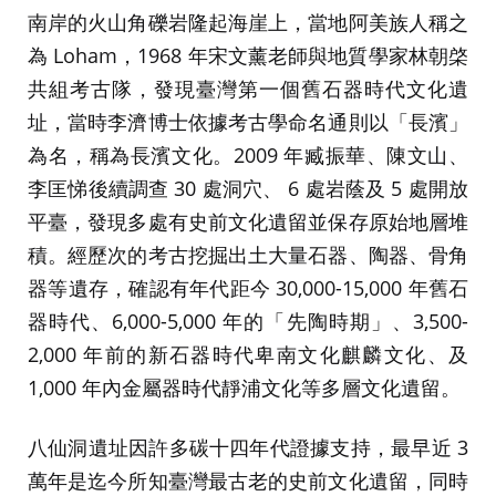
南岸的火山角礫岩隆起海崖上，當地阿美族人稱之
為 Loham，1968 年宋文薰老師與地質學家林朝棨
共組考古隊，發現臺灣第一個舊石器時代文化遺
址，當時李濟博士依據考古學命名通則以「長濱」
為名，稱為長濱文化。2009 年臧振華、陳文山、
李匡悌後續調查 30 處洞穴、 6 處岩蔭及 5 處開放
平臺，發現多處有史前文化遺留並保存原始地層堆
積。經歷次的考古挖掘出土大量石器、陶器、骨角
器等遺存，確認有年代距今 30,000-15,000 年舊石
器時代、6,000-5,000 年的「先陶時期」、3,500-
2,000 年前的新石器時代卑南文化麒麟文化、及
1,000 年內金屬器時代靜浦文化等多層文化遺留。
八仙洞遺址因許多碳十四年代證據支持，最早近 3
萬年是迄今所知臺灣最古老的史前文化遺留，同時