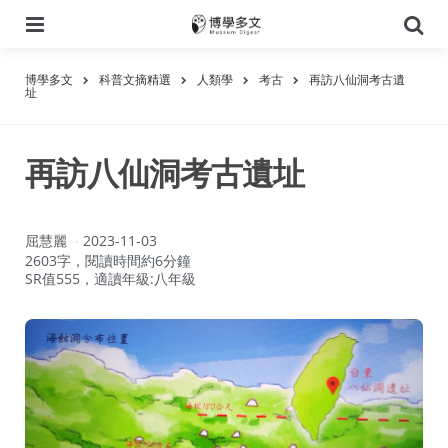
選
搜
單
尋
博學多文
科普文摘精選
人類學
考古
再訪八仙洞考古遺
址
再訪八仙洞考古遺址
作
屈慧麗
2023-11-03
者：
2603字，閱讀時間約6分鐘
SR值555，適讀年級:八年級