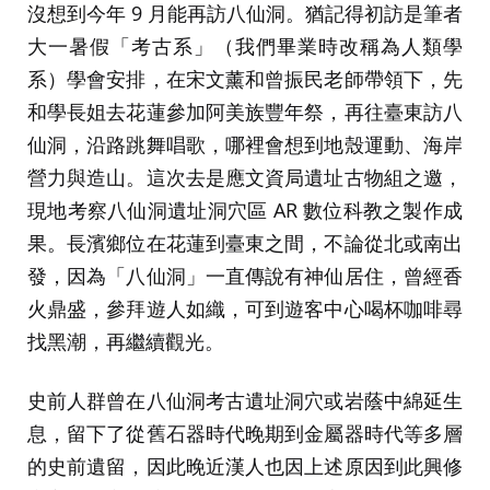
沒想到今年 9 月能再訪八仙洞。猶記得初訪是筆者
大一暑假「考古系」（我們畢業時改稱為人類學
系）學會安排，在宋文薰和曾振民老師帶領下，先
和學長姐去花蓮參加阿美族豐年祭，再往臺東訪八
仙洞，沿路跳舞唱歌，哪裡會想到地殼運動、海岸
營力與造山。這次去是應文資局遺址古物組之邀，
現地考察八仙洞遺址洞穴區 AR 數位科教之製作成
果。長濱鄉位在花蓮到臺東之間，不論從北或南出
發，因為「八仙洞」一直傳說有神仙居住，曾經香
火鼎盛，參拜遊人如織，可到遊客中心喝杯咖啡尋
找黑潮，再繼續觀光。
史前人群曾在八仙洞考古遺址洞穴或岩蔭中綿延生
息，留下了從舊石器時代晚期到金屬器時代等多層
的史前遺留，因此晚近漢人也因上述原因到此興修