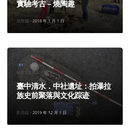
實驗考古 – 燒陶趣
作
屈慧麗
2018 年 1 月 1 日
者：
分
科普文摘精選
考古
類：
臺中清水．中社遺址：拍瀑拉
族史前聚落與文化踪迹
作
劉克竑
2019 年 12 月 1 日
者：