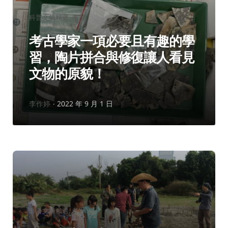
分
科普文摘精選
考古
類：
考古學家一項必要且有趣的學
習，陶片拼合與修復讓人看見
文物的原貌！
作
李作婷
2022 年 9 月 1 日
者：
分
科普文摘精選
考古
類：