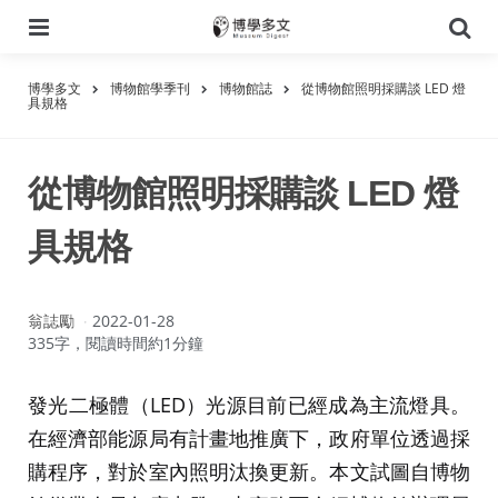
選
搜
單
尋
博學多文
博物館學季刊
博物館誌
從博物館照明採購談 LED 燈
具規格
從博物館照明採購談 LED 燈
具規格
作
翁誌勵
2022-01-28
者：
335字，閱讀時間約1分鐘
發光二極體（LED）光源目前已經成為主流燈具。
在經濟部能源局有計畫地推廣下，政府單位透過採
購程序，對於室內照明汰換更新。本文試圖自博物