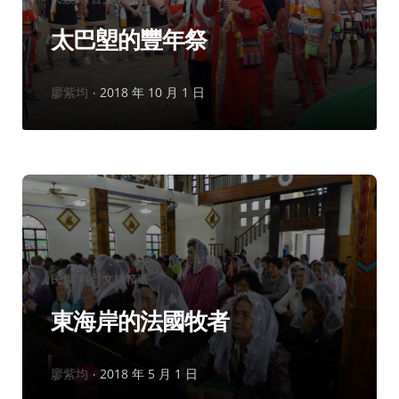
類：
太巴塱的豐年祭
作
廖紫均
2018 年 10 月 1 日
者：
分
民族
科普文摘精選
類：
東海岸的法國牧者
作
廖紫均
2018 年 5 月 1 日
者：