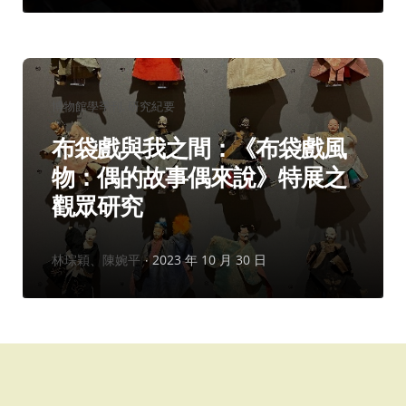
分
博物館學季刊
研究紀要
類：
布袋戲與我之間：《布袋戲風
物：偶的故事偶來說》特展之
觀眾研究
作
林琮穎、陳婉平
2023 年 10 月 30 日
者：