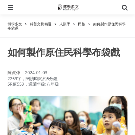
選
搜
單
尋
博學多文
科普文摘精選
人類學
民族
如何製作原住民科學
布袋戲
如何製作原住民科學布袋戲
作
陳叔倬
2024-01-03
者：
2269字，閱讀時間約5分鐘
SR值559，適讀年級:八年級