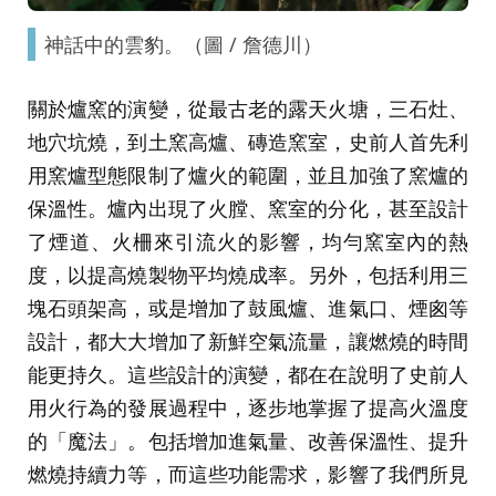
神話中的雲豹。（圖 / 詹德川）
關於爐窯的演變，從最古老的露天火塘，三石灶、
地穴坑燒，到土窯高爐、磚造窯室，史前人首先利
用窯爐型態限制了爐火的範圍，並且加強了窯爐的
保溫性。爐內出現了火膛、窯室的分化，甚至設計
了煙道、火柵來引流火的影響，均勻窯室內的熱
度，以提高燒製物平均燒成率。另外，包括利用三
塊石頭架高，或是增加了鼓風爐、進氣口、煙囪等
設計，都大大增加了新鮮空氣流量，讓燃燒的時間
能更持久。這些設計的演變，都在在說明了史前人
用火行為的發展過程中，逐步地掌握了提高火溫度
的「魔法」。包括增加進氣量、改善保溫性、提升
燃燒持續力等，而這些功能需求，影響了我們所見