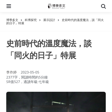
選
搜
單
尋
博學多文
科博探究
展示設計
史前時代的溫度魔法，談「同火
的日子」特展
史前時代的溫度魔法，談
「同火的日子」特展
作
李作婷
2023-05-05
者：
2377字，閱讀時間約5分鐘
SR值527，適讀年級:七年級