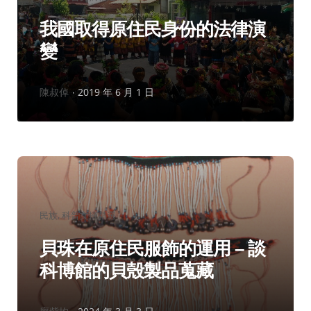
類：
我國取得原住民身份的法律演
變
作
陳叔倬
2019 年 6 月 1 日
者：
分
民族
科普文摘精選
類：
貝珠在原住民服飾的運用 – 談
科博館的貝殼製品蒐藏
作