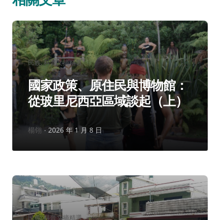
分
民族
科普文摘精選
類：
國家政策、原住民與博物館：
從玻里尼西亞區域談起（上）
作
楊翎
2026 年 1 月 8 日
者：
分
民族
科普文摘精選