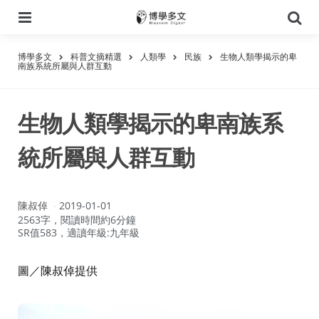
選
搜
單
尋
博學多文
科普文摘精選
人類學
民族
生物人類學揭示的卑
南族系統所屬與人群互動
生物人類學揭示的卑南族系
統所屬與人群互動
作
陳叔倬
2019-01-01
者：
2563字，閱讀時間約6分鐘
SR值583，適讀年級:九年級
圖／陳叔倬提供