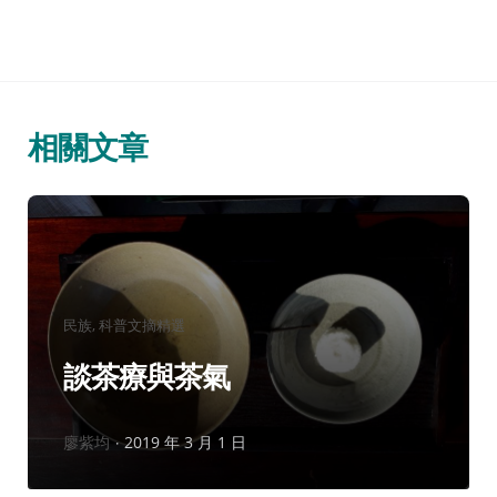
相關文章
分
民族
科普文摘精選
類：
談茶療與茶氣
作
廖紫均
2019 年 3 月 1 日
者：