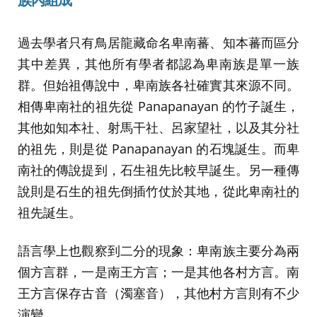
族內組成
過去學者只有鳥居龍藏命名卑南蕃、知本蕃而區分
其中差異，其他所有學者都認為卑南族是單一族
群。但始祖傳說中，卑南族各社確實其來源不同。
相傳卑南社的祖先從 Panapanayan 的竹子誕生，
其他如知本社、射馬干社、呂家望社，以及其分社
的祖先，則是從 Panapanayan 的石塊誕生。而卑
南社的傳說提到，石生祖先比較早誕生。另一種傳
說則是石生的祖先倒插竹仗於其地，從此卑南社的
祖先誕生。
語言學上也觀察到二分的現象：卑南族主要分為兩
個方言群，一是南王方言；一是其他各村方言。南
王方言保存古音（濁塞音），其他村方言則有不少
演變。