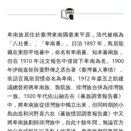
卑南族居住於臺灣東南隅臺東平原，清代被稱為
「八社番」、「卑南番」。日治 1897 年，鳥居龍
藏在東部平地蕃中，命名有卑南蕃、知本蕃兩族，
但在 1910 年法文報告中僅留下卑南為名。1900
年伊能嘉矩與粟野傳之丞合著《臺灣蕃人事情》，
依語言風俗習慣命名為卑南。1912 年森丑之助建
議總督府將卑南族、魯凱族、排灣族合併為排灣族
一族。1920 年代佐山融吉在《蕃族調查報告書》
中，將卑南族從排灣族中獨立出來，但同時期的小
島由造和河野喜六在《蕃族慣習調查報告書》中又
將卑南族劃歸排灣族中，自此十餘年間，無論官方
的公文或報告以及私人的著述，卑南族都與魯凱族