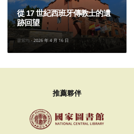
類：
從 17 世紀西班牙傳教士的遺
跡回望
作
廖紫均
2026 年 4 月 16 日
者：
推薦夥伴