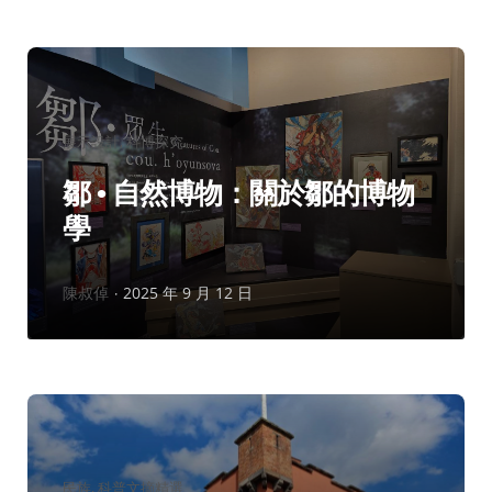
分
展示設計
科博探究
類：
鄒 • 自然博物：關於鄒的博物
學
作
陳叔倬
2025 年 9 月 12 日
者：
分
民族
科普文摘精選