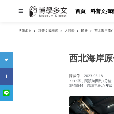
選
首頁
科普文摘
單
博學多文
科普文摘精選
人類學
民族
西北海岸原
西北海岸原
作
陳叔倬
2023-03-18
者：
3213字，閱讀時間約7分鐘
SR值544，適讀年級:八年級