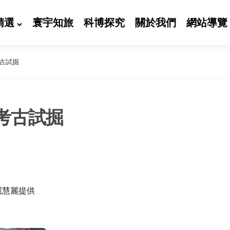
精選
寰宇知旅
科博探究
關於我們
網站導覽
考古試掘
址考古試掘
屈慧麗提供