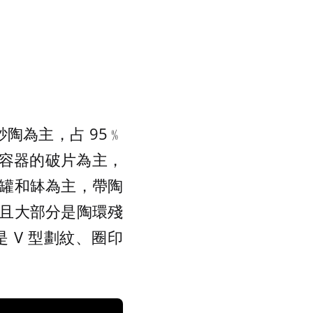
陶為主，占 95﹪
陶容器的破片為主，
罐和缽為主，帶陶
且大部分是陶環殘
 V 型劃紋、圈印