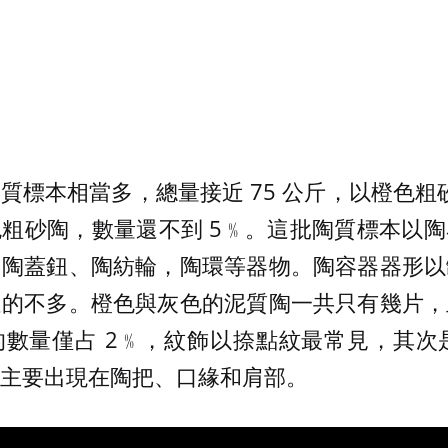
質標本相當多，總量接近 75 公斤，以橙色粗砂
粗砂陶，數量還不到 5﹪。這批陶質標本以
、陶蓋鈕、陶紡輪，陶環等器物。陶容器器形以
足的不多。橙色與灰色的泥質陶一共只有幾片，
數量僅占 2﹪，紋飾以捺點紋最常見，其次是
主要出現在陶把、口緣和肩部。