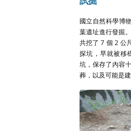
試掘
國立自然科學博物館人
葉遺址進行發掘
共挖了 7 個 2 公
探坑，早就被移樹或
坑，保存了內容十
葬，以及可能是建