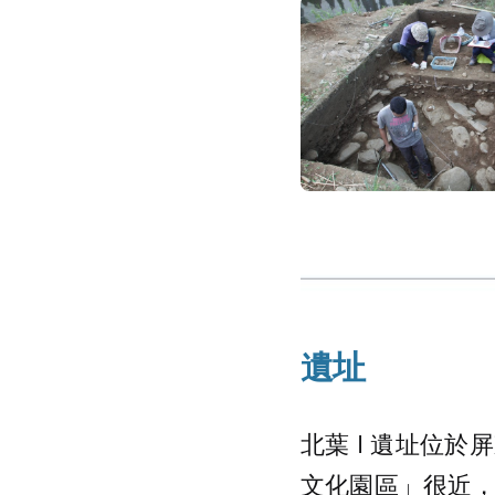
遺址
北葉 I 遺址位
文化園區」很近，隔