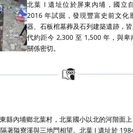
北葉 I 遺址位於屏東內埔，國立
2016 年試掘，發現豐富史前文
器、石板棺墓葬及石列建築遺跡，皆
代約距今 2,300 至 1,500 年
關係密切。
於屏東縣內埔鄉北葉村，北葉國小以北的河階面
著隘寮溪與三地門相望。北葉 I 遺址於 1984