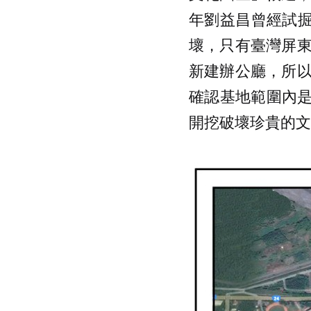
年劉益昌曾經試掘
壞，只有臺灣屏
新建辦公廳，所
確認基地範圍內是
開挖破壞珍貴的文