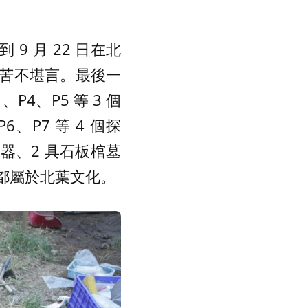
 9 月 22 日在北
苦不堪言。最後一
、P4、P5 等 3 個
、P7 等 4 個探
器、2 具石板棺墓
都屬於北葉文化。