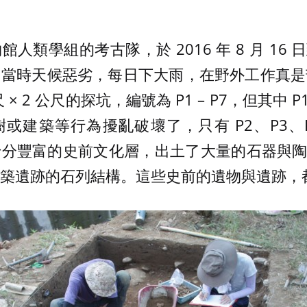
類學組的考古隊，於 2016 年 8 月 16 日到
。當時天候惡劣，每日下大雨，在野外工作真是
尺 × 2 公尺的探坑，編號為 P1 – P7，但其中 P1
建築等行為擾亂破壞了，只有 P2、P3、P6
分豐富的史前文化層，出土了大量的石器與陶
築遺跡的石列結構。這些史前的遺物與遺跡，