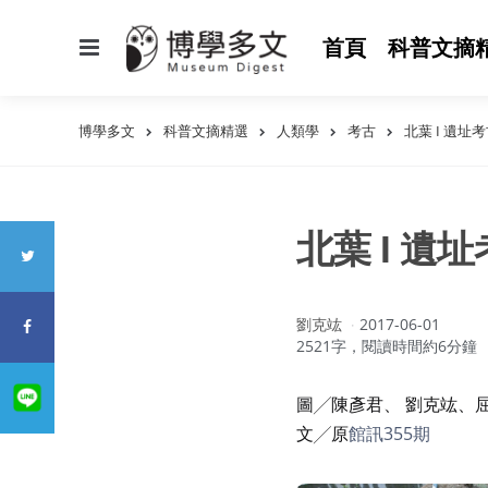
選
首頁
科普文摘
單
博學多文
科普文摘精選
人類學
考古
北葉 I 遺址
北葉 I 遺
作
劉克竑
2017-06-01
者：
2521字，閱讀時間約6分鐘
圖╱陳彥君、 劉克竑、
文╱原
館訊355期