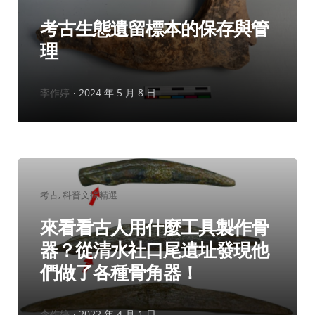
類：
考古生態遺留標本的保存與管
理
作
李作婷
2024 年 5 月 8 日
者：
分
考古
科普文摘精選
類：
來看看古人用什麼工具製作骨
器？從清水社口尾遺址發現他
們做了各種骨角器！
作
李作婷
2022 年 4 月 1 日