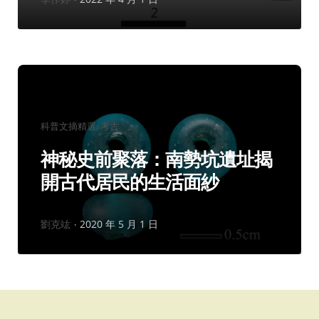
者：
分
科普文摘精選
考古
類：
神秘史前聚落：南勢坑遺址揭
開古代居民的生活面紗
作
劉克竑
2020 年 5 月 1 日
者：