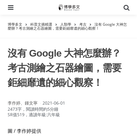
選
搜
單
尋
博學多文
科普文摘精選
人類學
考古
沒有 Google 大神怎
麼辦？考古測繪之石器繪圖，需要鉅細靡遺的細心觀察！
沒有 Google 大神怎麼辦？
考古測繪之石器繪圖，需要
鉅細靡遺的細心觀察！
作
李作婷、鍾文寧
2021-06-01
者：
2473字，閱讀時間約5分鐘
SR值519，適讀年級:六年級
圖 / 李作婷提供