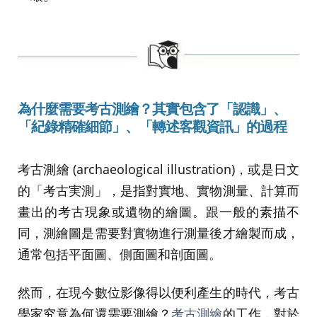
為什麼需要考古測繪
？
其實包含了
「
認識
」
、
「
紀錄精確細節
」
、
「
轉述客觀資訊
」
的過程
考古測繪 (archaeological illustration)，或是日文
的「考古実測」，是指對實地、實物測量、計算而
畫出的考古現象或遺物的繪圖。跟一般的素描不
同，測繪圖是需要對實物進行測量後才繪製而成，
通常包括平面圖、側面圖和剖面圖。
然而，在現今數位影像得以便利產生的時代，考古
學家究竟為何還需要測繪？
考古測繪
的工作，對於