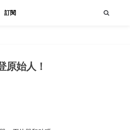
搜
訂閱
尋
登原始人！