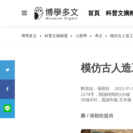
選
首頁
科普文摘
單
博學多文
科普文摘精選
人類學
考古
模仿古人造
模仿古人造
作
劉克竑、張朝欣
2022-01-
者：
2274字，閱讀時間約5分鐘
SR值490，適讀年級:五年級
圖 / 張朝欣提供