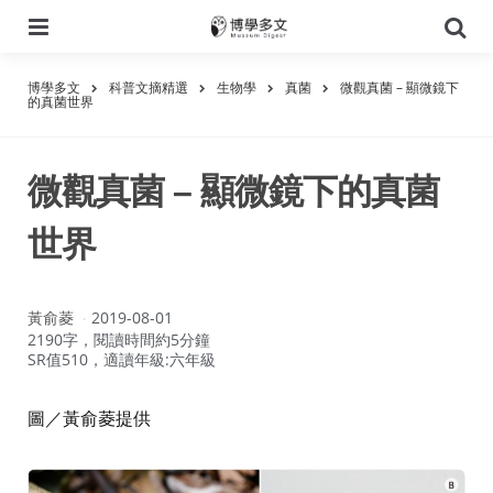
選
搜
單
尋
博學多文
科普文摘精選
生物學
真菌
微觀真菌 – 顯微鏡下
的真菌世界
微觀真菌 – 顯微鏡下的真菌
世界
作
黃俞菱
2019-08-01
者：
2190字，閱讀時間約5分鐘
SR值510，適讀年級:六年級
圖／黃俞菱提供