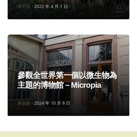
作
周文能
2022 年 4 月 1 日
者：
分
歐洲
寰宇知旅
類：
參觀全世界第一個以微生物為
主題的博物館－Micropia
作
黃俞菱
2024 年 10 月 8 日
者：