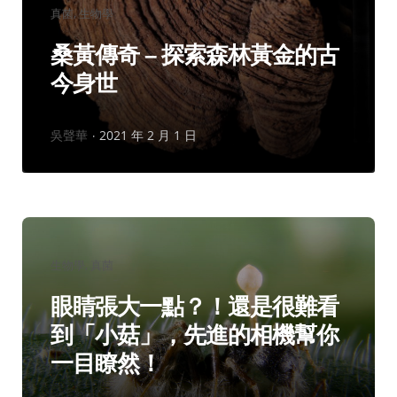
分
真菌
生物學
類：
桑黃傳奇 – 探索森林黃金的古
今身世
作
吳聲華
2021 年 2 月 1 日
者：
分
生物學
真菌
類：
眼睛張大一點？！還是很難看
到「小菇」，先進的相機幫你
一目瞭然！