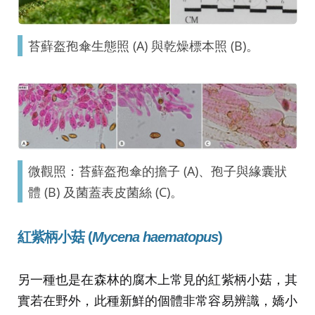
苔蘚盔孢傘生態照 (A) 與乾燥標本照 (B)。
微觀照：苔蘚盔孢傘的擔子 (A)、孢子與緣囊狀
體 (B) 及菌蓋表皮菌絲 (C)。
紅紫柄小菇 (
Mycena haematopus
)
另一種也是在森林的腐木上常見的紅紫柄小菇，其
實若在野外，此種新鮮的個體非常容易辨識，嬌小