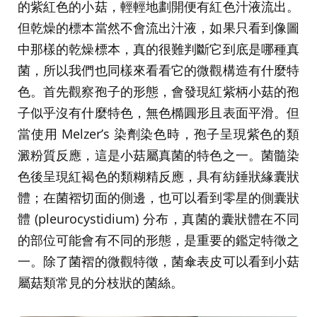
的紫紅色的小菇，輕輕地劃開便有紅色汁液流出。
但乾燥的標本當然不會流出汁液，如果只看到像圖
中那樣的乾燥標本，真的很難判斷它到底是哪種真
菌，所以我們也同樣來看看它的微觀構造有什麼特
色。首先觀察孢子的形態，會發現紅紫柄小菇的孢
子似乎沒有什麼特色，無色橢圓形且表面平滑。但
當使用 Melzer’s 染劑染色時，孢子呈現紫色的類
澱粉質反應，這是小菇屬真菌的特色之一。菌髓染
色後呈現紅褐色的類糊精反應，具有紡錘狀緣囊狀
體；在菌褶切面的側邊，也可以看到零星的側囊狀
體 (pleurocystidium) 分布，真菌的囊狀體在不同
的部位可能會有不同的形態，是重要的鑑定特徵之
一。除了菌褶的微觀特徵，菌傘表皮可以看到小菇
屬菇類常見的分枝狀的菌絲。