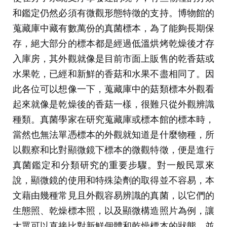
和鑑定仍然必須有微觀形態特徵的支持。博物館的
蒐藏庫中藏有數萬份的真菌標本，為了能夠長期保
存，絕大部分的標本都是經過低溫烘烤乾燥後才存
入庫房，其外觀就像是目前市面上販售的乾香菇或
水果乾，已經和新鮮的香菇和水果不盡相同了。因
此各位可以想像一下，蒐藏庫中的菇類標本外觀看
起來就像是乾燥後的香菇一樣，很難只從外觀辨識
種類。真菌學家在研究蒐藏庫或標本館的標本時，
當然也無法單憑標本的外觀就知道是什麼物種，所
以觀察和比對顯微鏡下標本的微觀特徵，便是進行
真菌鑑定和分類研究的重要步驟。對一般民眾來
說，顯微鏡的使用和特殊染劑的取得並不容易，本
文藉由幾種常見且外觀容易辨識的真菌，以它們的
生態照、乾燥標本照，以及顯微構造照片為例，讓
大眾可以直接比對新鮮個體和乾燥標本的狀態，並