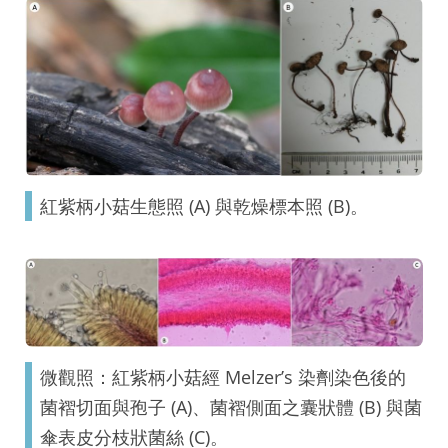
紅紫柄小菇生態照 (A) 與乾燥標本照 (B)。
微觀照：紅紫柄小菇經 Melzer’s 染劑染色後的
菌褶切面與孢子 (A)、菌褶側面之囊狀體 (B) 與菌
傘表皮分枝狀菌絲 (C)。