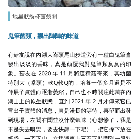
地星狀裂杯菌裂開
鬼筆菌類，飄出陣陣的味道
有菇友說在內湖大崙頭尾山步道旁有一種白鬼筆會
發出淡淡的香味，真是顛覆我對鬼筆類臭臭的印
象。菇友在 2020 年 11 月將這種菇寄來，其幼菌
特別大（拳頭）軟Q軟Q的，培養一個多月還是不
伸展子實體而逐漸萎縮，自己也不時關注此菌在內
湖山上的原生狀態，直到 2021 年 2 月才傳來它已
冒出子實體的消息，真是漫長的等待，喜望而出發
到現場，左聞右聞並沒什麼氣味（心想慘了，我是
不是失去嗅覺，要去快篩一下吧），把它採下放在
紙袋，忐忑下山，在捷運車上三不五時聞到一股熟