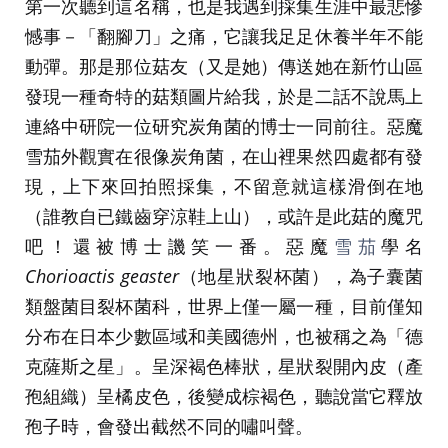
第一次聽到這名稱，也是我遇到採集生涯中最悲慘
憾事－「翻腳刀」之痛，它讓我足足休養半年不能
動彈。那是那位菇友（又是她）傳送她在新竹山區
發現一種奇特的菇類圖片給我，於是二話不說馬上
連絡中研院一位研究炭角菌的博士一同前往。惡魔
雪茄外觀實在很像炭角菌，在山裡果然四處都有發
現，上下來回拍照採集，不留意就這樣滑倒在地
（誰教自已鐵齒穿涼鞋上山），或許是此菇的魔咒
吧！還被博士譏笑一番。惡魔
雪茄
學名
Chorioactis geaster
（地星狀裂杯菌），為子囊菌
類盤菌目裂杯菌科，世界上僅一屬一種，目前僅知
分布在日本少數區域和美國德州，也被稱之為「德
克薩斯之星」。呈深褐色棒狀，星狀裂開內皮（產
孢組織）呈橘皮色，後變成棕褐色，聽說當它釋放
孢子時，會發出截然不同的嘯叫聲。