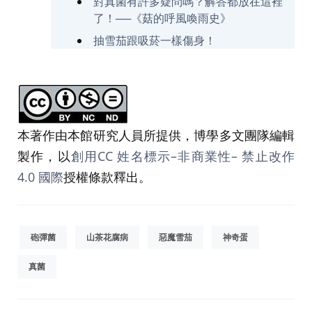
對真菌有許多疑問嗎？解答都放在這裡
了！──《菇的呼風喚雨史》
抽雪茄跟吸菸一樣傷身！
本著作由本館研究人員所提供，博學多文團隊編輯
製作，以
創用CC 姓名標示–非商業性– 禁止改作
4.0 國際
授權條款釋出。
砲彈菌
山茶花腐病
惡魔雪茄
神奇蛋
真菌