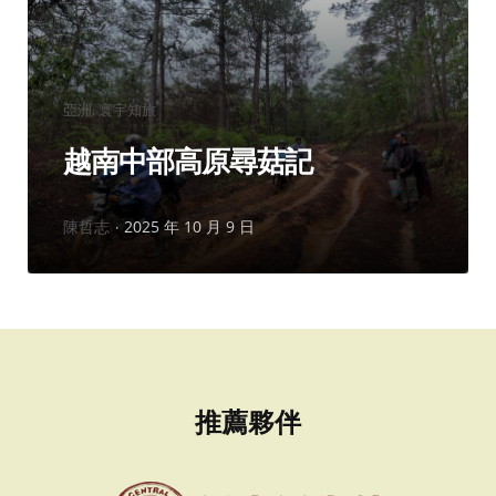
分
亞洲
寰宇知旅
類：
越南中部高原尋菇記
作
陳哲志
2025 年 10 月 9 日
者：
推薦夥伴