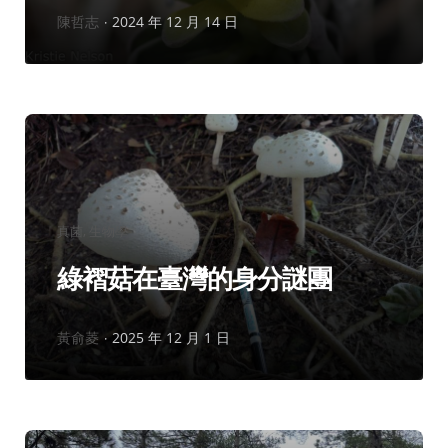
作
陳哲志
2024 年 12 月 14 日
者：
分
真菌
生物學
類：
綠褶菇在臺灣的身分謎團
作
黃俞菱
2025 年 12 月 1 日
者：