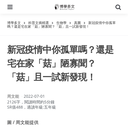
選
搜
單
尋
博學多文
科普文摘精選
生物學
真菌
新冠疫情中你孤單
嗎？還是宅在家「菇」陋寡聞？「菇」且一試新發現！
新冠疫情中你孤單嗎？還是
宅在家「菇」陋寡聞？
「菇」且一試新發現！
作
周文能
2022-07-01
者：
2126字，閱讀時間約5分鐘
SR值488，適讀年級:五年級
圖 / 周文能提供