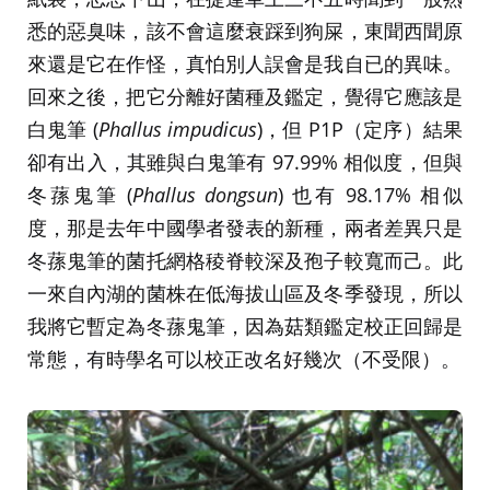
悉的惡臭味，該不會這麼衰踩到狗屎，東聞西聞原
來還是它在作怪，真怕別人誤會是我自已的異味。
回來之後，把它分離好菌種及鑑定，覺得它應該是
白鬼筆 (
Phallus impudicus
)，但 P1P（定序）結果
卻有出入，其雖與白鬼筆有 97.99% 相似度，但與
冬蓀鬼筆 (
Phallus dongsun
) 也有 98.17% 相似
度，那是去年中國學者發表的新種，兩者差異只是
冬蓀鬼筆的菌托網格稜脊較深及孢子較寬而己。此
一來自內湖的菌株在低海拔山區及冬季發現，所以
我將它暫定為冬蓀鬼筆，因為菇類鑑定校正回歸是
常態，有時學名可以校正改名好幾次（不受限）。