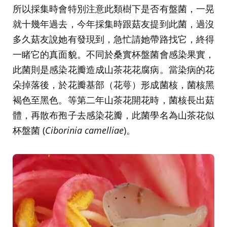
所以採集時會特別注意此類樹下是否有盤菌，一晃
就十幾年過去，今年採集時跟菇友提到此菌，過沒
多久菇友說她有發現到，急忙請她帶路找它，終得
一睹它的真面貌。不同於桑實杯盤菌會感染果實，
此菌則是感染花瓣造成山茶花花腐病。當染病的花
朵掉落後，於花瓣基部（花萼）形成菌核，菌核黑
褐色至黑色。等第二年山茶花開花時，菌核長出菇
體，再散布孢子去感染花瓣，此菌學名為山茶花似
杯盤菌 (
Ciborinia camelliae
)。