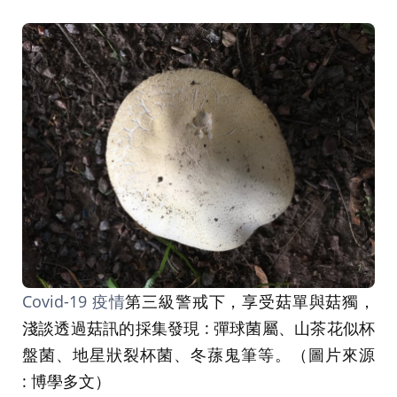
Covid-19 疫情
第三級警戒下，享受菇單與菇獨，
淺談透過菇訊的採集發現 : 彈球菌屬、山茶花似杯
盤菌、地星狀裂杯菌、冬蓀鬼筆等。（圖片來源
: 博學多文）