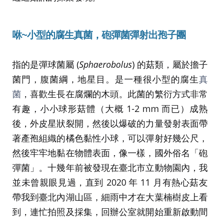
咻~
小型的腐生真菌，
砲彈菌
彈射出
孢子團
指的是彈球菌屬 (
Sphaerobolus
) 的菇類，屬於擔子
菌門，腹菌綱，地星目。是一種很小型的腐生
真
菌
，喜歡生長在腐爛的木頭。此菌的繁衍方式非常
有趣，小小球形菇體（大概 1-2 mm 而已）成熟
後，外皮星狀裂開，然後以爆破的力量發射表面帶
著產孢組織的橘色黏性小球，可以彈射好幾公尺，
然後牢牢地黏在物體表面，像一樣，國外俗名「砲
彈菌」。十幾年前被發現在臺北市立動物園內，我
並未曾親眼見過，直到 2020 年 11 月有熱心菇友
帶我到臺北內湖山區，細雨中才在大葉楠樹皮上看
到，連忙拍照及採集，回辦公室就開始重新啟動間