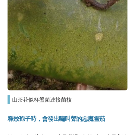
山茶花似杯盤菌連接菌核
釋放孢子時，會發出嘯叫聲的惡魔雪茄