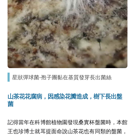
星狀彈球菌-孢子團黏在基質發芽長出菌絲
山茶花花腐病，因感染花瓣造成，樹下長出盤
菌
記得當年在科博館植物園發現桑實杯盤菌時，本館
王也珍博士就耳提面命說山茶花也有同類的盤菌，