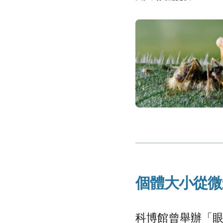
個體大小從微
科博館曾舉辦「眼