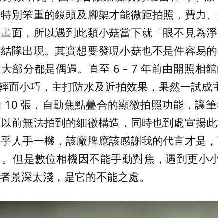
要特別笨重的鏡頭及腳架才能微距拍照，費力、
的畫面，所以遇到此類小菇當下就「眼不見為淨
群結隊出現。其實想要發現小菇也不是件容易的
大部分都是偶遇。直至 6 – 7 年前由開照相
機，輕而小巧，主打防水及近拍效果，果然一試成
 10 張，自動焦點疊合的顯微拍照功能，讓
或以前無法拍到的細微構造，同時也到處宣揚此
幾乎人手一機，該廠牌應該感謝我的代言才是，
。但是數位相機因不能手動對焦，遇到更小小
者景深太淺，是它的不能之處。