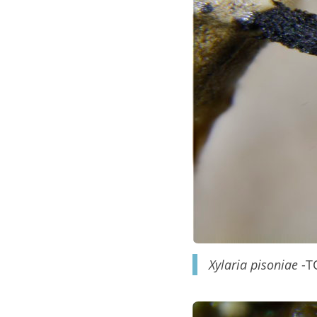
Xylaria pisoniae
-T