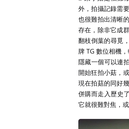
外，拍攝記錄需
也很難拍出清晰
存在，除非它成
翻枝倒葉的尋覓，
牌 TG 數位相
隱藏一個可以連拍
開始狂拍小菇，
現在拍菇的同好
併購而走入歷史了
它就很難對焦，或