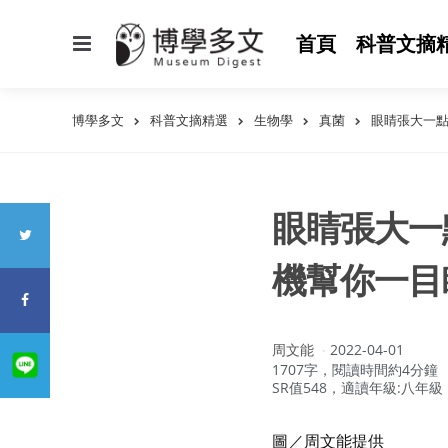
選
首頁
科普文摘
單
博學多文
科普文摘精選
生物學
真菌
眼睛張大一
眼睛張大一
機幫你一目
作
周文能
2022-04-01
者：
1707字，閱讀時間約4分鐘
SR值548，適讀年級:八年級
圖／周文能提供