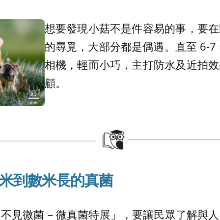
想要發現小菇不是件容易的事，要在
的尋覓，大部分都是偶遇。直至 6-7
相機，輕而小巧，主打防水及近拍效
顧。
米到數米長
的真菌
不見微菌 – 微真菌特展」，要讓民眾了解與