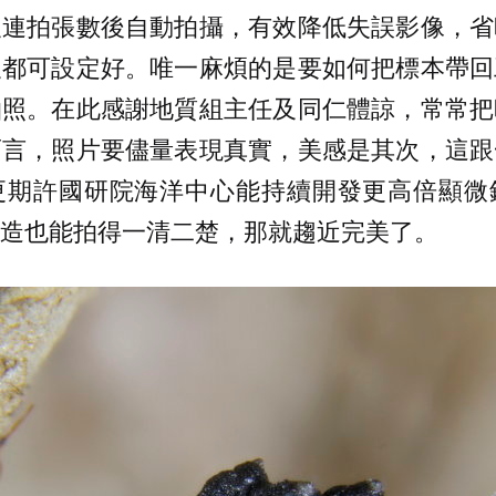
及連拍張數後自動拍攝，有效降低失誤影像，省
尺都可設定好。唯一麻煩的是要如何把標本帶回
拍照。在此感謝地質組主任及同仁體諒，常常把
而言，照片要儘量表現真實，美感是其次，這跟
更期許國研院海洋中心能持續開發更高倍顯微
造也能拍得一清二楚，那就趨近完美了。