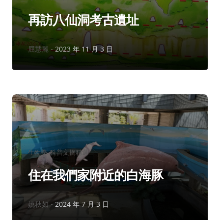
類：
再訪八仙洞考古遺址
作
屈慧麗
2023 年 11 月 3 日
者：
分
生物學
科普文摘精選
類：
住在我們家附近的白海豚
作
姚秋如
2024 年 7 月 3 日
者：