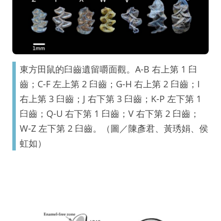
東方田鼠的臼齒遺留嚼面觀。A-B 右上第 1 臼
齒；C-F 左上第 2 臼齒；G-H 右上第 2 臼齒；I
右上第 3 臼齒；J 右下第 3 臼齒；K-P 左下第 1
臼齒；Q-U 右下第 1 臼齒；V 右下第 2 臼齒；
W-Z 左下第 2 臼齒。（圖／陳彥君、黃琇娟、侯
虹如）