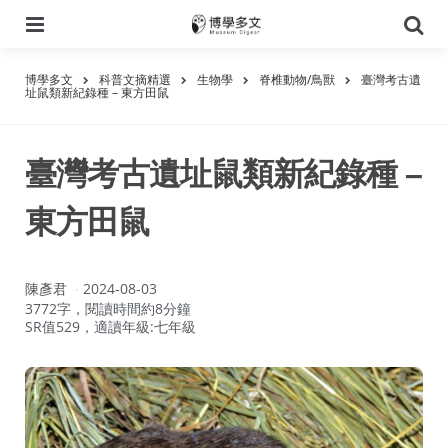
選
搜
單
尋
博學多文
科普文摘精選
生物學
脊椎動物/鳥獸
臺灣考古遺
址鼠類新紀錄種 – 東方田鼠
臺灣考古遺址鼠類新紀錄種 –
東方田鼠
作
陳彥君
2024-08-03
者：
3772字，閱讀時間約8分鐘
SR值529，適讀年級:七年級