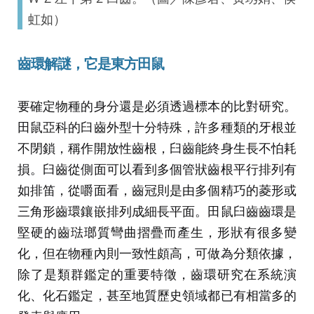
虹如）
齒環解謎，它是東方田鼠
要確定物種的身分還是必須透過標本的比對研究。
田鼠亞科的臼齒外型十分特殊，許多種類的牙根並
不閉鎖，稱作開放性齒根，臼齒能終身生長不怕耗
損。臼齒從側面可以看到多個管狀齒根平行排列有
如排笛，從嚼面看，齒冠則是由多個精巧的菱形或
三角形齒環鑲嵌排列成細長平面。田鼠臼齒齒環是
堅硬的齒琺瑯質彎曲摺疊而產生，形狀有很多變
化，但在物種內則一致性頗高，可做為分類依據，
除了是類群鑑定的重要特徵，齒環研究在系統演
化、化石鑑定，甚至地質歷史領域都已有相當多的