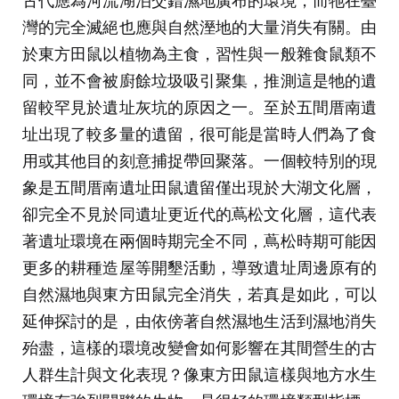
灣的完全滅絕也應與自然溼地的大量消失有關。由
於東方田鼠以植物為主食，習性與一般雜食鼠類不
同，並不會被廚餘垃圾吸引聚集，推測這是牠的遺
留較罕見於遺址灰坑的原因之一。至於五間厝南遺
址出現了較多量的遺留，很可能是當時人們為了食
用或其他目的刻意捕捉帶回聚落。一個較特別的現
象是五間厝南遺址田鼠遺留僅出現於大湖文化層，
卻完全不見於同遺址更近代的蔦松文化層，這代表
著遺址環境在兩個時期完全不同，蔦松時期可能因
更多的耕種造屋等開墾活動，導致遺址周邊原有的
自然濕地與東方田鼠完全消失，若真是如此，可以
延伸探討的是，由依傍著自然濕地生活到濕地消失
殆盡，這樣的環境改變會如何影響在其間營生的古
人群生計與文化表現？像東方田鼠這樣與地方水生