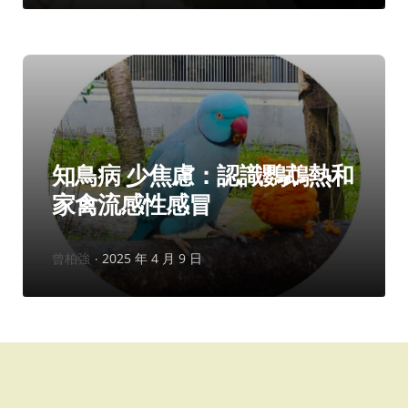
分
生物學
科普文摘精選
類：
知鳥病 少焦慮：認識鸚鵡熱和
家禽流感性感冒
作
曾柏強
2025 年 4 月 9 日
者：