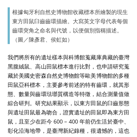
根據匈牙利自然史博物館收藏標本所繪製的現生
東方田鼠臼齒齒環描繪。大寫英文字母代表每個
齒環突角之命名與代號，以便個別指稱描述。
（圖／陳彥君、侯虹如）
我們將所有的遺址樣本與科博館蒐藏庫典藏的臺灣
黑腹絨鼠、高山田鼠標本進行比對，也申請研究蒐
藏於美國史密森自然史博物館等歐美博物館的多種
田鼠亞科標本，主要參考前述的特有齒環，就其形
態、數量與齒環琺瑯質構造等特徵，結合測量值做
綜合研判。研究結果顯示，以東方田鼠的臼齒形態
與遺址田鼠最為吻合，證實遺址的田鼠即為東方田
鼠，且至少在距今 600 – 400 年前仍生活於臺中、
彰化沿海地帶，是臺灣新紀錄種，很遺憾的，這也