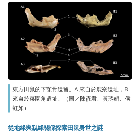
東方田鼠的下顎骨遺留。A 來自於鹿寮遺址，B
來自於菜園角遺址。（圖／陳彥君、黃琇娟、侯
虹如）
從地緣與親緣關係探索田鼠身世之謎