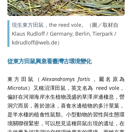
現生東方田鼠
，the reed vole。（圖／取材自
Klaus Rudloff / Germany, Berlin, Tierpark /
kdrudloff@web.de）
從東方田鼠興衰看臺灣古環境變化
東方田鼠（
Alexandromys fortis
，屬名原為
Microtus
）又稱沼澤田鼠，英文名為 reed vole，
偏好在河湖海岸水生植物茂盛的草澤岸邊棲息，營
洞穴而居，善於游泳，喜食水邊植物的多汁莖葉，
是半水棲的植食性鼠類。小型動物的習性與生態環
境關聯很緊密，可以想見這種田鼠出現的遺址，在
古代應為河流湖泊交錯濕地廣布的環境，而牠在臺