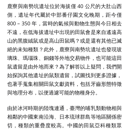
鹿寮與南勢坑遺址位於海拔僅 40 公尺的大肚山西
側，遺址年代屬於中部番仔園文化晚期，距今僅
800 – 350 年，當時的氣候與動物生態與今日相去
不遠，在低海拔遺址中出現的田鼠會是來自遙遠高
山的黑腹絨鼠或是高山田鼠嗎？或是還有其他已滅
絕的未知種類？此外，鹿寮與南勢坑遺址也發現玻
璃珠、瑪瑙珠、銅錢等外地交易物件，也可能這田
鼠遺留是由外地而來？為了解答以上疑問，我們開
始探詢其他遺址的鼠類遺留，試圖找到更多證據，
也著手蒐集相關田鼠文獻資料，包括牙齒形態特徵
與地理分布，以便過濾可能的物種身分。
由於冰河時期的陸塊連通，臺灣的哺乳類動物相與
相鄰的中國東南沿海、日本琉球群島等地區關係密
切，種類的重疊度較高。中國的田鼠亞科種類眾