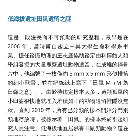
低海拔遺址田鼠遺留之謎
這是一段漫長而不可預期的研究歷程，最早是在
2006 年，當時甫自國立中興大學生命科學系畢
業、擔任鑑識助理的王志庭協助鑑定由科博館人類
學組發掘的大量鹿寮遺址動物遺留，在成堆的碎骨
片中，他編號了一枚僅約 3 mm x 5 mm 形似排笛
的細小獸骨，並在紀錄紙上寫下「田鼠 M（M 為
臼齒之意）」。由於待鑑定樣本太多，這顆孤單的
小臼齒很快地就埋入堆積如山的動物遺留裡隱沒無
蹤。直到 2010 年，所有已分類的樣本開始分門別
類地存放時，被標示著「田鼠」的樣本終於引起研
究人員注意。低海拔地區居然有田鼠類動物？這在