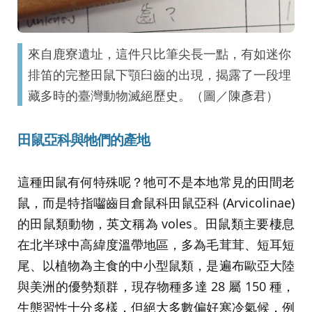
來自鹿寮遺址，這件只比筆尖長一點，有如迷你
排笛的完整田鼠下顎臼齒的出現，揭露了一段埋
藏多時的臺灣動物滅絕歷史。（圖／陳彥君）
田鼠亞科與牠們的產地
這種田鼠有何特殊呢？牠可不是本地常見的田間老
鼠，而是特指囓齒目倉鼠科田鼠亞科 (Arvicolinae)
的田鼠類動物，英文稱為 voles。田鼠類主要棲息
在北半球中高緯度溫帶地區，多為毛茸茸、短耳短
尾、以植物為主食的中小型鼠類，是遍布歐亞大陸
與美洲的優勢類群，現存物種多達 28 屬 150 種，
生態習性十分多樣，但絕大多數偏好寒冷氣候，例