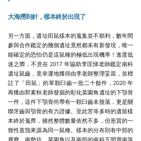
大海撈到針，樣本終於出現了
另一方面，遺址田鼠樣本的蒐集並不順利，數年間
參與合作鑑定的幾個遺址竟然都未有新發現，唯一
能確定的恐怕仍是這鼠種的極低出現機率！進度低
迷之際，不意在 2017 年協助李匡悌老師鑑定南科
遺址鼠齒，竟幸運地獲得由李老師整理妥當，並標
註了「田鼠」的單顆臼齒一批二十餘件，2020 年
再獲由郭素秋老師發掘的彰化菜園角遺址的下顎骨
一件，這件下顎骨尚帶有一顆臼齒未脫落，更是關
聯牙齒與顎骨的有力證據。至此苦等多時的遺留樣
本終於蒐齊，雖然整體數量依然不多，但形質的一
致性直指來源為同一鼠種。樣本的分布則有中部的
鹿寮、南勢坑、菜園角以及南部的南科五間厝南等