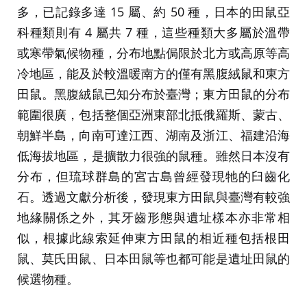
多，已記錄多達 15 屬、約 50 種，日本的田鼠亞
科種類則有 4 屬共 7 種，這些種類大多屬於溫帶
或寒帶氣候物種，分布地點侷限於北方或高原等高
冷地區，能及於較溫暖南方的僅有黑腹絨鼠和東方
田鼠。黑腹絨鼠已知分布於臺灣；東方田鼠的分布
範圍很廣，包括整個亞洲東部北抵俄羅斯、蒙古、
朝鮮半島，向南可達江西、湖南及浙江、福建沿海
低海拔地區，是擴散力很強的鼠種。雖然日本沒有
分布，但琉球群島的宮古島曾經發現牠的臼齒化
石。透過文獻分析後，發現東方田鼠與臺灣有較強
地緣關係之外，其牙齒形態與遺址樣本亦非常相
似，根據此線索延伸東方田鼠的相近種包括根田
鼠、莫氏田鼠、日本田鼠等也都可能是遺址田鼠的
候選物種。