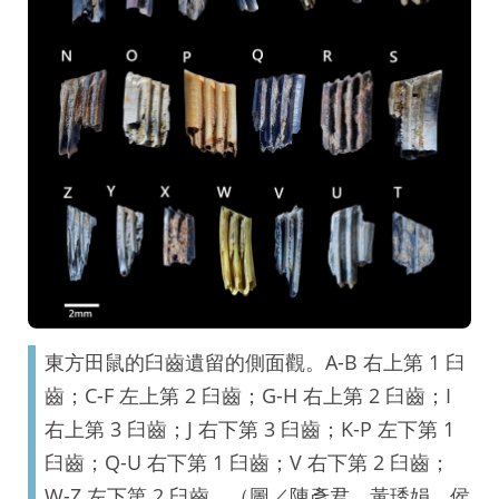
東方田鼠的臼齒遺留的側面觀。A-B 右上第 1 臼
齒；C-F 左上第 2 臼齒；G-H 右上第 2 臼齒；I
右上第 3 臼齒；J 右下第 3 臼齒；K-P 左下第 1
臼齒；Q-U 右下第 1 臼齒；V 右下第 2 臼齒；
W-Z 左下第 2 臼齒。（圖／陳彥君、黃琇娟、侯