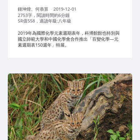
作
鍾坤煒、何恭算
2019-12-01
者：
2753字，閱讀時間約6分鐘
SR值558，適讀年級:八年級
2019年為國際化學元素週期表年，科博館館也特別與
國立師範大學和中國化學會合作推出「百變化學—元
素週期表150週年」特展。