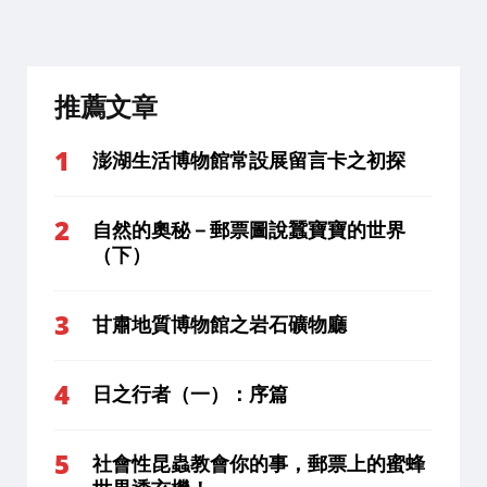
分
頁
推薦文章
澎湖生活博物館常設展留言卡之初探
自然的奧秘－郵票圖說蠶寶寶的世界
（下）
甘肅地質博物館之岩石礦物廳
日之行者（一）：序篇
社會性昆蟲教會你的事，郵票上的蜜蜂