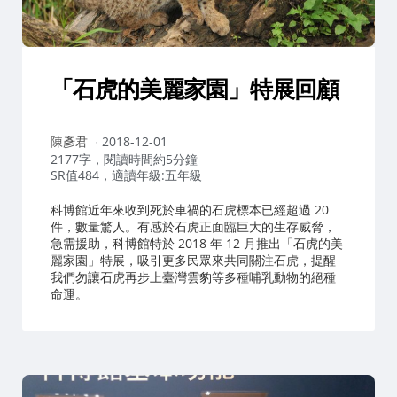
「石虎的美麗家園」特展回顧
作
陳彥君
2018-12-01
者：
2177字，閱讀時間約5分鐘
SR值484，適讀年級:五年級
科博館近年來收到死於車禍的石虎標本已經超過 20
件，數量驚人。有感於石虎正面臨巨大的生存威脅，
急需援助，科博館特於 2018 年 12 月推出「石虎的美
麗家園」特展，吸引更多民眾來共同關注石虎，提醒
我們勿讓石虎再步上臺灣雲豹等多種哺乳動物的絕種
命運。