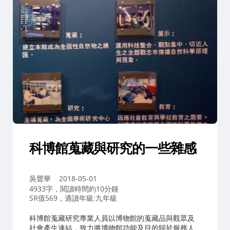
科博館蒐藏與研究的一些雜感
作
吳聲華
2018-05-01
者：
4933字，閱讀時間約10分鐘
SR值569，適讀年級:九年級
科博館蒐藏研究專業人員以博物館的蒐藏品與觀眾及
社會產生連結，致力將博物館功能及目的歸於服務人