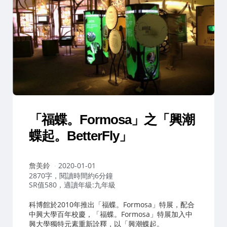
「福蝶。Formosa」之「興潮
蝶起。BetterFly」
作
詹美鈴
2020-01-01
者：
2870字，閱讀時間約6分鐘
SR值580，適讀年級:九年級
科博館於2010年推出「福蝶。Formosa」特展，配合
中興大學百年校慶，「福蝶。Formosa」特展加入中
興大學獨特元素重新詮釋，以「興潮蝶起。