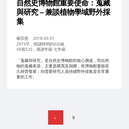
自然史博物館重要使命：蒐藏
與研究 – 兼談植物學域野外採
集
作
楊宗愈
2018-03-01
者：
2973字，閱讀時間約6分鐘
SR值520，適讀年級:七年級
「蒐藏與研究」是自然史博物館的核心價值，而自然
物的蒐藏來源，主要是購買及捐贈，然博物館要能長
久經營發展，則需要研究人員持續野外採集是非常重
要的工作。
文
9
章