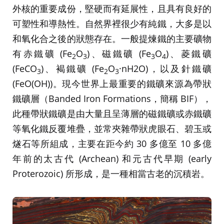
外核的重要成份，堅硬而有延展性，且具有良好的
可塑性和導熱性。自然界裡很少有純鐵，大多是以
和氧化合之後的狀態存在。一般提煉鐵的主要礦物
有赤鐵礦 (Fe
O
)、磁鐵礦 (Fe
O
)、菱鐵礦
2
3
3
4
(FeCO
)、褐鐵礦 (Fe
O
·nH2O)，以及針鐵礦
3
2
3
(FeO(OH))。現今世界上最重要的鐵礦來源為帶狀
鐵礦層（Banded Iron Formations，簡稱 BIF），
此種帶狀鐵礦是由大量且呈薄層的磁鐵礦或赤鐵礦
等氧化鐵反覆堆疊，並常夾雜帶狀虎眼石、碧玉或
燧石等所組成，主要在距今約 30 多億至 10 多億
年前的太古代 (Archean) 和元古代早期 (early
Proterozoic) 所形成，是一種相當古老的沉積岩。