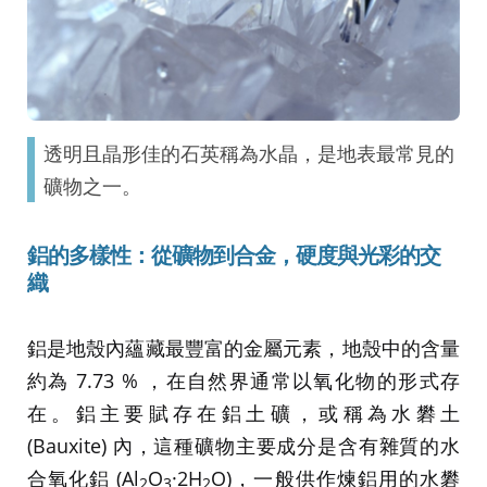
透明且晶形佳的石英稱為水晶，是地表最常見的
礦物之一。
鋁的多樣性：從礦物到合金，硬度與光彩的交
織
鋁是地殼內蘊藏最豐富的金屬元素，地殼中的含量
約為 7.73 % ，在自然界通常以氧化物的形式存
在。鋁主要賦存在鋁土礦，或稱為水礬土
(Bauxite) 內，這種礦物主要成分是含有雜質的水
合氧化鋁 (Al
O
·2H
O)，一般供作煉鋁用的水礬
2
3
2