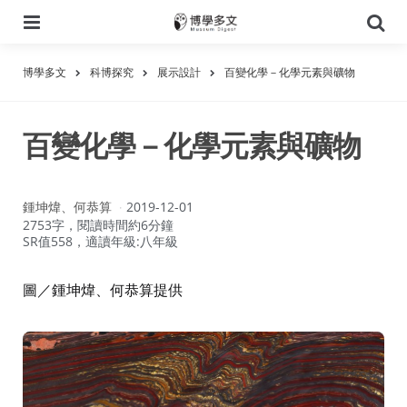
選
搜
單
尋
博學多文
科博探究
展示設計
百變化學－化學元素與礦物
百變化學－化學元素與礦物
作
鍾坤煒、何恭算
2019-12-01
者：
2753字，閱讀時間約6分鐘
SR值558，適讀年級:八年級
圖／鍾坤煒、何恭算提供