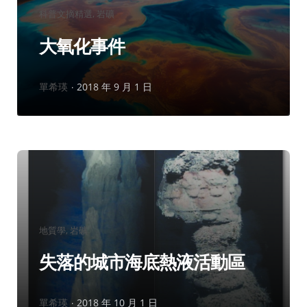
分
科普文摘精選
岩礦
類：
大氧化事件
作
單希瑛
2018 年 9 月 1 日
者：
分
地質學
岩礦
類：
失落的城市海底熱液活動區
作
單希瑛
2018 年 10 月 1 日