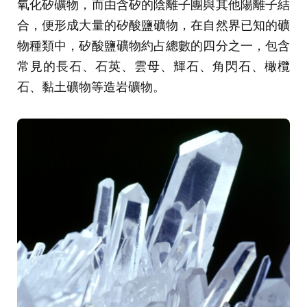
氧化矽礦物，而由含矽的陰離子團與其他陽離子結
合，便形成大量的矽酸鹽礦物，在自然界已知的礦
物種類中，矽酸鹽礦物約占總數的四分之一，包含
常見的長石、石英、雲母、輝石、角閃石、橄欖
石、黏土礦物等造岩礦物。