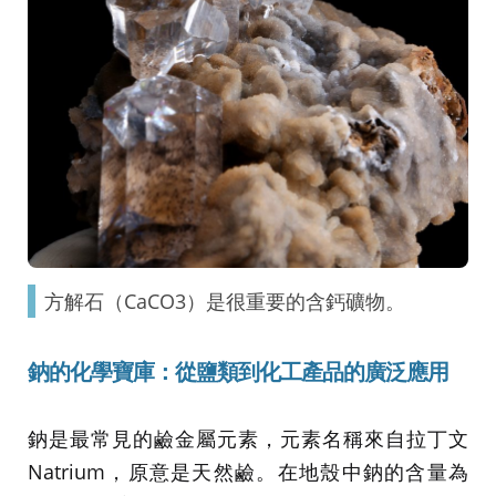
方解石（CaCO3）是很重要的含鈣礦物。
鈉的化學寶庫：從鹽類到化工產品的廣泛應用
鈉是最常見的鹼金屬元素，元素名稱來自拉丁文
Natrium，原意是天然鹼。在地殼中鈉的含量為