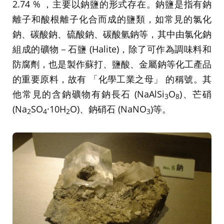
2.74 % ，主要以鈉鹽的形式存在。鈉鹽是指有鈉
離子和酸根離子化合而成的鹽類，如常見的氯化
鈉、碳酸鈉、硫酸鈉、碳酸氫鈉等，其中由氯化鈉
組成的礦物－石鹽 (Halite)，除了可作為調味料和
防腐劑，也是製作蘇打、鹽酸、金屬鈉等化工產品
的重要原料，故有 「化學工業之母」 的稱號。其
他常見的含鈉礦物有鈉長石 (NaAlSi
O
)、芒硝
3
8
(Na
SO
·10H
O)、鈉硝石 (NaNO
)等。
2
4
2
3