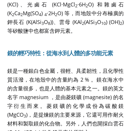
(KCl)、光鹵石 (KCl·MgCl
·6H
O) 和雜鹵石
2
2
(K
Ca
Mg(SO
)
·2H
O) 等，而地殼中分布極廣的
2
2
4
4
2
鉀長石 (K(AlSi
O
))、雲母 (KAl
(AlSi
O
) (OH)
)
3
8
2
3
10
2
等矽酸鹽中也都富含鉀元素。
鎂的輕巧特性：從海水到人體的多功能元素
鎂是一種銀白色金屬，很輕、具柔韌性，且化學性
質活潑，在地殼中的含量約為 2 % 。鎂在海水中
的含量很多，也是人體的基本元素之一。鎂的英文
名字 magnesium ，是由菱鎂礦 (magnesite) 的名
字衍生而來。菱鎂礦的化學成份為碳酸鎂
(MgCO
)，是提煉鎂的主要來源，它還可用作耐火
3
材料和製取鎂的化合物。另外，人們也開採白雲石