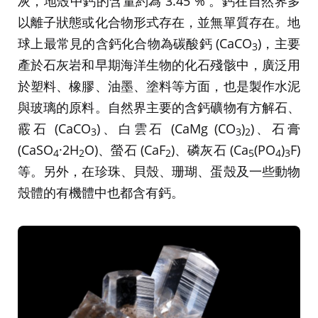
灰，地殼中鈣的含量約為 3.45 % 。鈣在自然界多
以離子狀態或化合物形式存在，並無單質存在。地
球上最常見的含鈣化合物為碳酸鈣 (CaCO
)，主要
3
產於石灰岩和早期海洋生物的化石殘骸中，廣泛用
於塑料、橡膠、油墨、塗料等方面，也是製作水泥
與玻璃的原料。自然界主要的含鈣礦物有方解石、
霰石 (CaCO
)、白雲石 (CaMg (CO
)
)、石膏
3
3
2
(CaSO
·2H
O)、螢石 (CaF
)、磷灰石 (Ca
(PO
)
F)
4
2
2
5
4
3
等。另外，在珍珠、貝殼、珊瑚、蛋殼及一些動物
殼體的有機體中也都含有鈣。