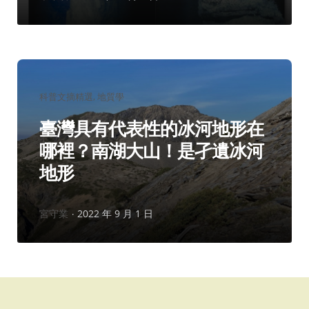
者：
分
科普文摘精選
地質學
類：
臺灣具有代表性的冰河地形在
哪裡？南湖大山！是孑遺冰河
地形
作
宮守業
2022 年 9 月 1 日
者：