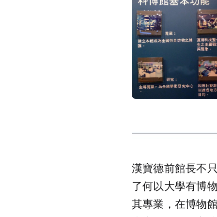
漢寶德前館長不
了何以大學有博
其專業，在博物