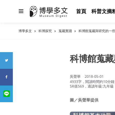
選
首頁
科普文摘
單
博學多文
科博探究
蒐藏實踐
科博館蒐藏與研究的一
科博館蒐藏
作
吳聲華
2018-05-01
者：
4933字，閱讀時間約10分鐘
SR值569，適讀年級:九年級
圖／吳聲華提供