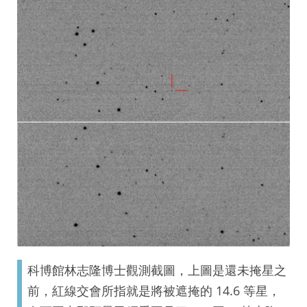
科博館林志隆博士觀測截圖，上圖是還未掩星之
前，紅線交會所指就是將被遮掩的 14.6 等星，