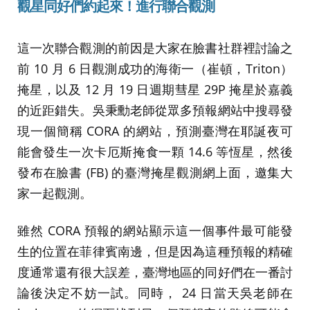
觀星同好們約起來！進行
聯合觀測
這一次聯合觀測的前因是大家在臉書社群裡討論之
前 10 月 6 日觀測成功的海衛一（崔頓，Triton）
掩星，以及 12 月 19 日週期彗星 29P 掩星於嘉義
的近距錯失。吳秉勳老師從眾多預報網站中搜尋發
現一個簡稱 CORA 的網站，預測臺灣在耶誕夜可
能會發生一次卡厄斯掩食一顆 14.6 等恆星，然後
發布在臉書 (FB) 的臺灣掩星觀測網上面，邀集大
家一起觀測。
雖然 CORA 預報的網站顯示這一個事件最可能發
生的位置在菲律賓南邊，但是因為這種預報的精確
度通常還有很大誤差，臺灣地區的同好們在一番討
論後決定不妨一試。同時， 24 日當天吳老師在