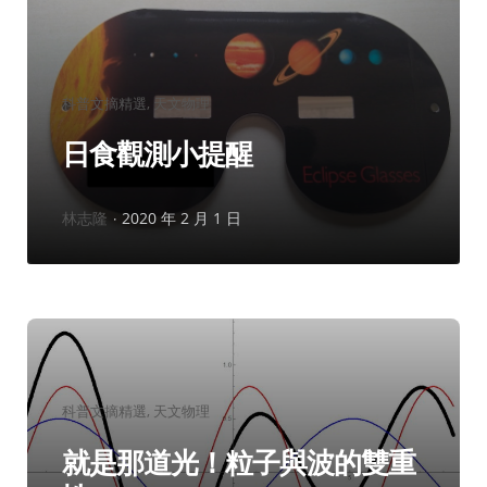
分
科普文摘精選
天文物理
類：
日食觀測小提醒
作
林志隆
2020 年 2 月 1 日
者：
分
科普文摘精選
天文物理
類：
就是那道光！粒子與波的雙重