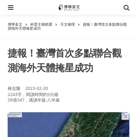
選
搜
單
尋
博學多文
科普文摘精選
天文物理
捷報！臺灣首次多點聯合觀
測海外天體掩星成功
捷報！臺灣首次多點聯合觀
測海外天體掩星成功
作
林志隆
2023-02-20
者：
2243字，閱讀時間約5分鐘
SR值547，適讀年級:八年級