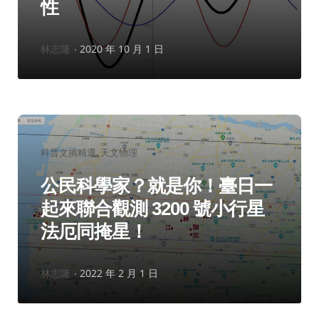
性
作
林志隆
2020 年 10 月 1 日
者：
分
科普文摘精選
天文物理
類：
公民科學家？就是你！臺日一
起來聯合觀測 3200 號小行星
法厄同掩星！
作
林志隆
2022 年 2 月 1 日
者：