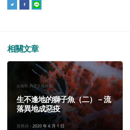
相關文章
分
生物學
科普文摘精選
類：
生不逢地的獅子魚（二）－流
落異地成惡疫
作
黃興倬
2020 年 6 月 1 日