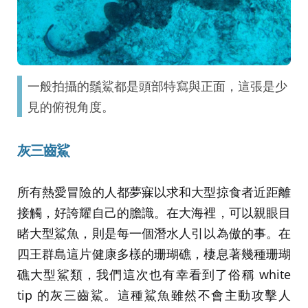
一般拍攝的鬚鯊都是頭部特寫與正面，這張是少
見的俯視角度。
灰三齒鯊
所有熱愛冒險的人都夢寐以求和大型掠食者近距離
接觸，好誇耀自己的膽識。在大海裡，可以親眼目
睹大型鯊魚，則是每一個潛水人引以為傲的事。在
四王群島這片健康多樣的珊瑚礁，棲息著幾種珊瑚
礁大型鯊類，我們這次也有幸看到了俗稱 white
tip 的灰三齒鯊。這種鯊魚雖然不會主動攻擊人