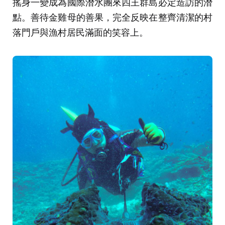
搖身一變成為國際潛水團來四王群島必定造訪的潛
點。善待金雞母的善果，完全反映在整齊清潔的村
落門戶與漁村居民滿面的笑容上。