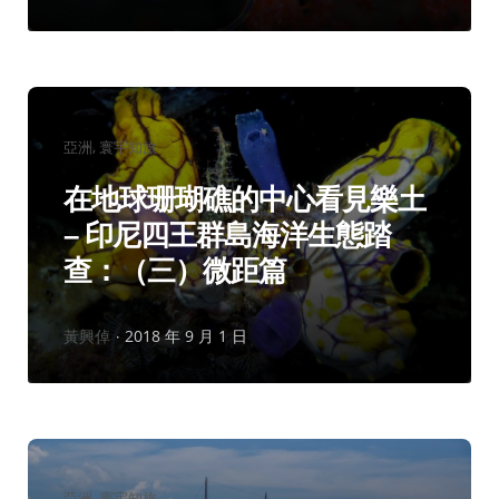
者：
分
亞洲
寰宇知旅
類：
在地球珊瑚礁的中心看見樂土
– 印尼四王群島海洋生態踏
查：（三）微距篇
作
黃興倬
2018 年 9 月 1 日
者：
分
亞洲
寰宇知旅