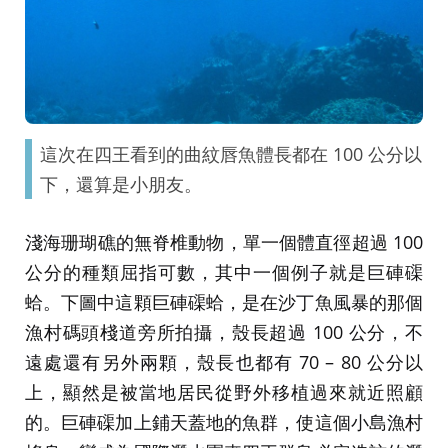
這次在四王看到的曲紋唇魚體長都在 100 公分以
下，還算是小朋友。
淺海珊瑚礁的無脊椎動物，單一個體直徑超過 100
公分的種類屈指可數，其中一個例子就是巨硨磲
蛤。下圖中這顆巨硨磲蛤，是在沙丁魚風暴的那個
漁村碼頭棧道旁所拍攝，殼長超過 100 公分，不
遠處還有另外兩顆，殼長也都有 70 – 80 公分以
上，顯然是被當地居民從野外移植過來就近照顧
的。巨硨磲加上鋪天蓋地的魚群，使這個小島漁村