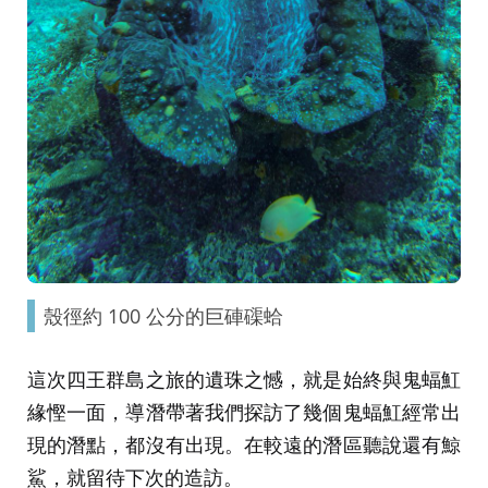
殼徑約 100 公分的巨硨磲蛤
這次四王群島之旅的遺珠之憾，就是始終與鬼蝠魟
緣慳一面，導潛帶著我們探訪了幾個鬼蝠魟經常出
現的潛點，都沒有出現。在較遠的潛區聽說還有鯨
鯊，就留待下次的造訪。