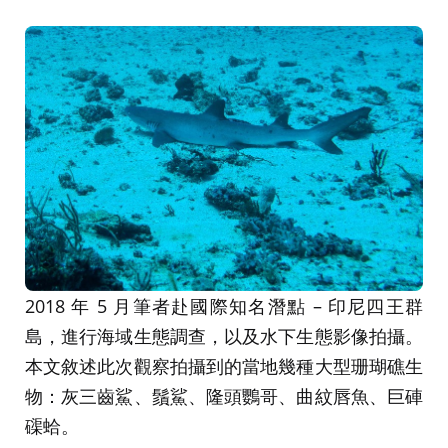
2018 年 5 月筆者赴國際知名潛點 – 印尼四王群
島，進行海域生態調查，以及水下生態影像拍攝。
本文敘述此次觀察拍攝到的當地幾種大型珊瑚礁生
物：灰三齒鯊、鬚鯊、隆頭鸚哥、曲紋唇魚、巨硨
磲蛤。