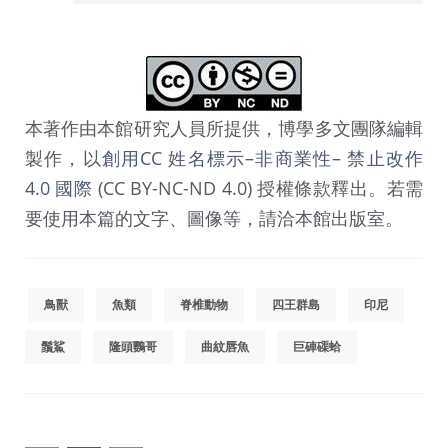
本著作由本館研究人員所提供，博學多文團隊編輯
製作，以
創用CC 姓名標示–非商業性– 禁止改作
4.0 國際
(CC BY-NC-ND 4.0) 授權條款釋出。若需
要使用本篇的文字、圖像等，請洽本館出版室。
鳥獸
魚類
脊椎動物
四王群島
印尼
鬚鯊
隆頭鸚哥
曲紋唇魚
巨硨磲蛤