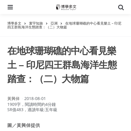
選
搜
單
尋
博學多文
寰宇知旅
亞洲
在地球珊瑚礁的中心看見樂土 – 印尼
四王群島海洋生態踏查：（二）大物篇
在地球珊瑚礁的中心看見樂
土 – 印尼四王群島海洋生態
踏查：（二）大物篇
作
黃興倬
2018-08-01
者：
1909字，閱讀時間約4分鐘
SR值483，適讀年級:五年級
圖／黃興倬提供