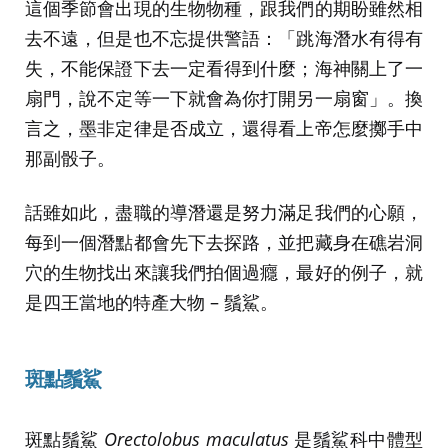
這個季節會出現的生物物種，跟我們的期盼雖然相
去不遠，但是也不忘提供警語：「跳海潛水有得有
失，不能保證下去一定看得到什麼；海神關上了一
扇門，說不定等一下就會為你打開另一扇窗」。換
言之，墨非定律是否成立，還得看上帝怎麼擲手中
那副骰子。
話雖如此，盡職的導潛還是努力滿足我們的心願，
每到一個潛點都會先下去探路，並把藏身在礁岩洞
穴的生物找出來讓我們拍個過癮，最好的例子，就
是四王當地的特產大物 – 鬚鯊。
斑點鬚鯊
斑點鬚鯊
Orectolobus maculatus
是鬚鯊科中體型