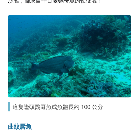
沙灘，都來自千百隻鸚哥魚的便便喔！
這隻隆頭鸚哥魚成魚體長約 100 公分
曲紋唇魚