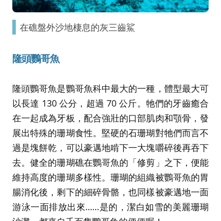
在礁盤外沙地棲息的灰三齒鯊
隆頭鸚哥魚
隆頭鸚哥魚是鸚哥魚科中最大的一種，體型最大可
以長達 130 公分，超過 70 公斤。牠們的牙齒癒合
在一起成為牙板，配合強壯的口部肌肉和顎骨，發
展出特殊的珊瑚食性。堅硬的石珊瑚對牠們而言不
過是塊餅乾，可以豪邁地啃下一大塊嚼碎後再吞下
去。健全的珊瑚礁在鸚哥魚的「修剪」之下，便能
維持高度的珊瑚多樣性。珊瑚的組織被鸚哥魚的胃
腸消化後，剩下的細碎骨骼，也同樣被豪邁地一面
游泳一面排放出來……是的，潔白如雪的美麗珊瑚