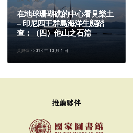
類：
在地球珊瑚礁的中心看見樂土
– 印尼四王群島海洋生態踏
查：（四）他山之石篇
作
黃興倬
2018 年 10 月 1 日
者：
推薦夥伴