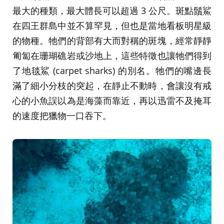
最大的種類，最大體長可以超過 3 公尺。斑點鬚鯊
在四王群島中並不算罕見，但也是當地看板明星級
的物種。牠們的背部有大而對稱的斑塊，經常靜靜
匍匐在珊瑚礁岩或沙地上，這些特徵也讓牠們得到
了地毯鯊 (carpet sharks) 的別名。牠們的嘴邊長
滿了細小分枝的突起，在靜止不動時，會讓沒有戒
心的小魚誤以為是海藻而靠近，再以迅雷不及掩耳
的速度把獵物一口吞下。