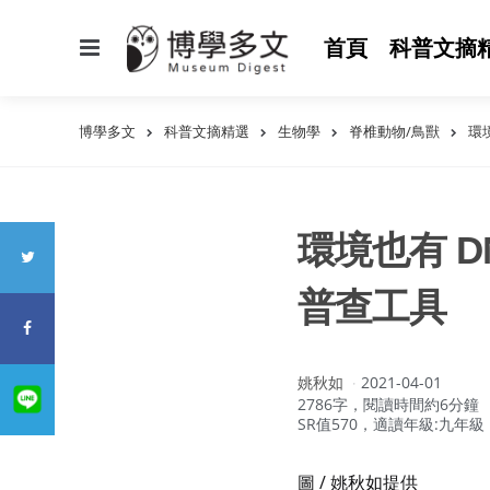
選
首頁
科普文摘
單
博學多文
科普文摘精選
生物學
脊椎動物/鳥獸
環
環境也有 
普查工具
作
姚秋如
2021-04-01
者：
2786字，閱讀時間約6分鐘
SR值570，適讀年級:九年級
圖 / 姚秋如提供