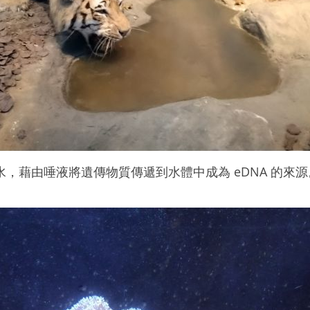
，藉由唾液將遺傳物質傳遞到水體中成為 eDNA 的來源