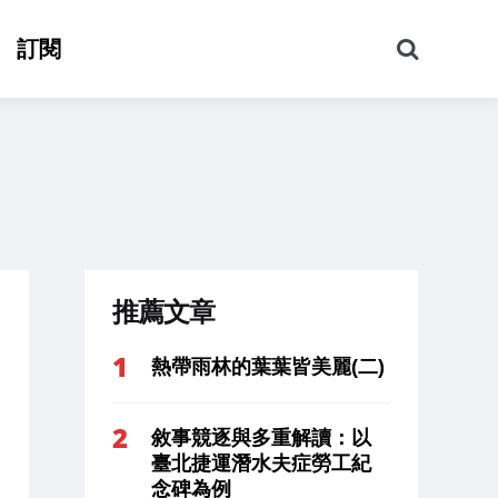
搜
訂閱
尋
推薦文章
熱帶雨林的葉葉皆美麗(二)
敘事競逐與多重解讀：以
臺北捷運潛水夫症勞工紀
念碑為例