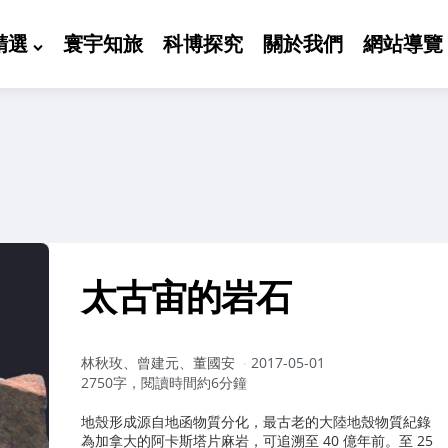
精選
寰宇知旅
科博探究
關於我們
網站導覽
太古宙的岩石
作
林秋玫、曾建元、董國安
2017-05-01
者：
2750字，閱讀時間約6分鐘
地殼形成源自地函物質分化，最古老的大陸地殼物質紀錄
為加拿大的阿卡斯塔片麻岩，可追溯至 40 億年前。至 25