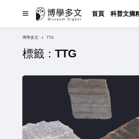
選
首頁
科普文摘
單
博學多文
TTG
標籤：
TTG