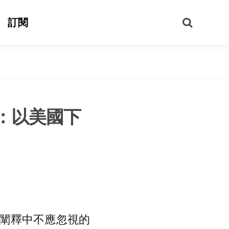
搜
訂閱
尋
：以美國下
闡釋中不應忽視的