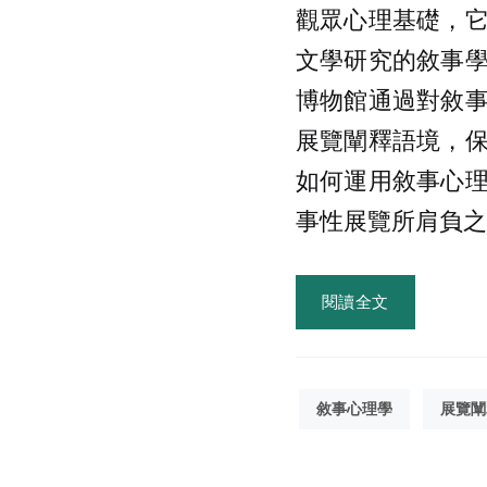
觀眾心理基礎，
文學研究的敘事
博物館通過對敘
展覽闡釋語境，
如何運用敘事心
事性展覽所肩負之
閱讀全文
敘事心理學
展覽闡