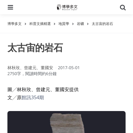
選
搜
單
尋
博學多文
科普文摘精選
地質學
岩礦
太古宙的岩石
太古宙的岩石
作
林秋玫、曾建元、董國安
2017-05-01
者：
2750字，閱讀時間約6分鐘
圖╱林秋玫、曾建元、董國安提供
文╱原
館訊354期