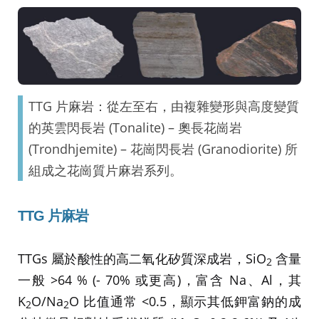
TTG 片麻岩：從左至右，由複雜變形與高度變質
的英雲閃長岩 (Tonalite) – 奧長花崗岩
(Trondhjemite) – 花崗閃長岩 (Granodiorite) 所
組成之花崗質片麻岩系列。
TTG
片麻岩
TTGs 屬於酸性的高二氧化矽質深成岩，SiO
含量
2
一般 >64 % (- 70% 或更高)，富含 Na、Al，其
K
O/Na
O 比值通常 <0.5，顯示其低鉀富鈉的成
2
2