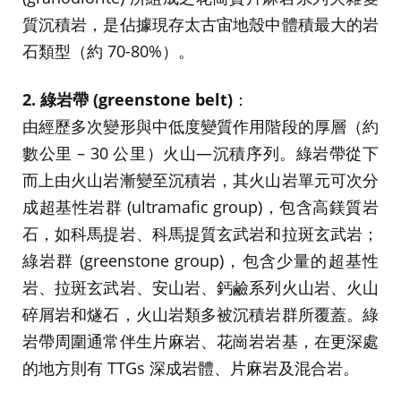
質沉積岩，是佔據現存太古宙地殼中體積最大的岩
石類型（約 70-80%）。
2. 綠岩帶 (greenstone belt)
：
由經歷多次變形與中低度變質作用階段的厚層（約
數公里 – 30 公里）火山―沉積序列。綠岩帶從下
而上由火山岩漸變至沉積岩，其火山岩單元可次分
成超基性岩群 (ultramafic group)，包含高鎂質岩
石，如科馬提岩、科馬提質玄武岩和拉斑玄武岩；
綠岩群 (greenstone group)，包含少量的超基性
岩、拉斑玄武岩、安山岩、鈣鹼系列火山岩、火山
碎屑岩和燧石，火山岩類多被沉積岩群所覆蓋。綠
岩帶周圍通常伴生片麻岩、花崗岩岩基，在更深處
的地方則有 TTGs 深成岩體、片麻岩及混合岩。