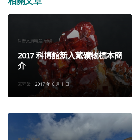
相關文章
分
科普文摘精選
岩礦
類：
2017 科博館新入藏礦物標本簡
介
作
宮守業
2017 年 6 月 1 日
者：
分
地質學
岩礦