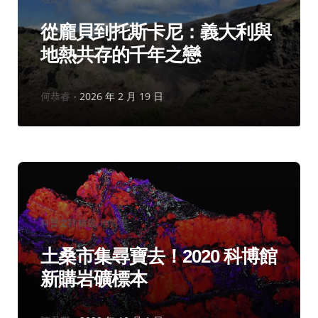
類：
從龐貝到托斯卡尼：義大利與
地熱共存的千年之戀
作
何恭睿
2026 年 2 月 19 日
者：
分
科普文摘精選
地質學
類：
土桑市集尋寶去！2020 科博館
新購岩礦標本