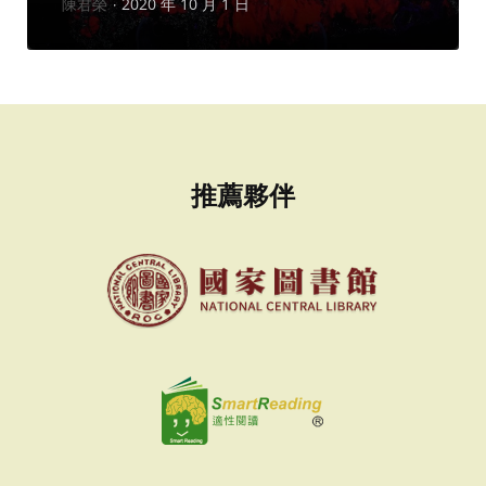
作
陳君榮
2020 年 10 月 1 日
者：
推薦夥伴