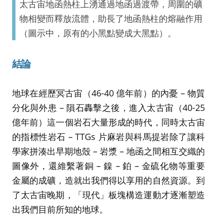
太古宙地函熱柱上湧通過地函過渡帶，周圍的礦
物相變而釋放流體，助長了地函熱柱的熔融作用
（圖示中，原有的小黑點變成大黑點）。
結論
地球在經歷冥古宙（46-40 億年前）的內憂 – 物質
分化與外患 – 隕石轟擊之後，進入太古宙（40-25
億年前）這一個岩石大量形成的時代，同時太古宙
的指標性岩石 – TTGs 片麻岩與科馬提岩除了讓科
學家拼湊出早期地殼 – 岩漿 – 地函之間相互交織的
圖像外，還維繫著銅 – 鎳 – 鉑 – 金硫化物等重要
金屬的成礦，造就出我們得以享用的自然資源。到
了太古宙晚期，「現代」板塊構造運動才逐漸塑造
出我們目前所知的地球。