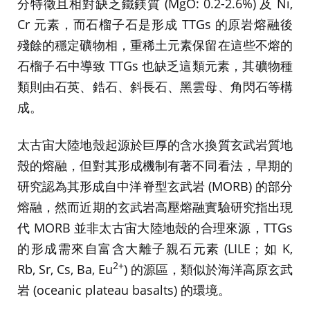
分特徵且相對缺乏鐵鎂質 (MgO: 0.2-2.6%) 及 Ni,
Cr 元素，而石榴子石是形成 TTGs 的原岩熔融後
殘餘的穩定礦物相，重稀土元素保留在這些不熔的
石榴子石中導致 TTGs 也缺乏這類元素，其礦物種
類則由石英、鋯石、斜長石、黑雲母、角閃石等構
成。
太古宙大陸地殼起源於巨厚的含水換質玄武岩質地
殼的熔融，但對其形成機制有著不同看法，早期的
研究認為其形成自中洋脊型玄武岩 (MORB) 的部分
熔融，然而近期的玄武岩高壓熔融實驗研究指出現
代 MORB 並非太古宙大陸地殼的合理來源，TTGs
的形成需來自富含大離子親石元素 (LILE；如 K,
2+
Rb, Sr, Cs, Ba, Eu
) 的源區，類似於海洋高原玄武
岩 (oceanic plateau basalts) 的環境。