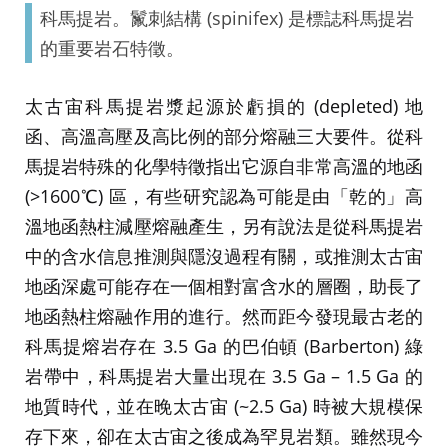
科馬提岩。鬣刺結構 (spinifex) 是標誌科馬提岩
的重要岩石特徵。
太古宙科馬提岩漿起源於虧損的 (depleted) 地
函、高溫高壓及高比例的部分熔融三大要件。從科
馬提岩特殊的化學特徵指出它源自非常高溫的地函
(>1600℃) 區，有些研究認為可能是由「乾的」高
溫地函熱柱減壓熔融產生，另有說法是從科馬提岩
中的含水信息推測與隱沒過程有關，或推測太古宙
地函深處可能存在一個相對富含水的層圈，助長了
地函熱柱熔融作用的進行。然而距今發現最古老的
科馬提熔岩存在 3.5 Ga 的巴伯頓 (Barberton) 綠
岩帶中，科馬提岩大量出現在 3.5 Ga – 1.5 Ga 的
地質時代，並在晚太古宙 (~2.5 Ga) 時被大規模保
存下來，卻在太古宙之後成為罕見岩類。雖然現今