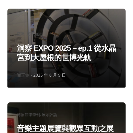
分
亞洲
寰宇知旅
類：
洞察 EXPO 2025－ep.1 從水晶
宮到大屋根的世博光軌
作
謝玉鈴
2025 年 8 月 9 日
者：
分
博物館學季刊
展示評論
類：
音樂主題展覽與觀眾互動之展