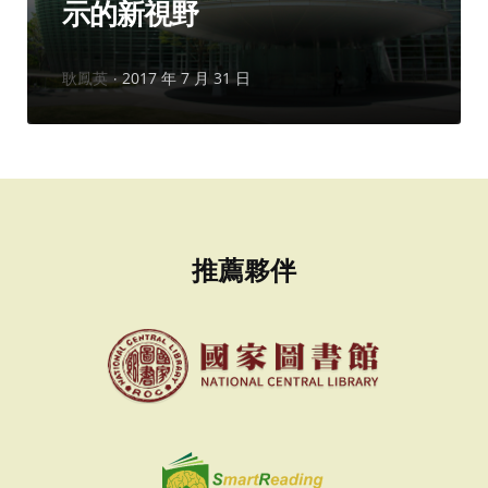
示的新視野
作
耿鳳英
2017 年 7 月 31 日
者：
推薦夥伴