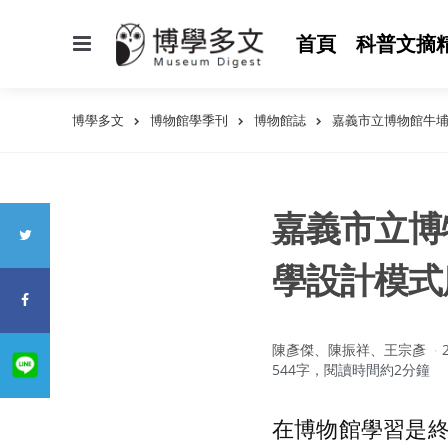
選
首頁
科普文摘
單
博學多文
博物館學季刊
博物館誌
嘉義市立博物館牛埔
嘉義市立博
學設計模式
作
陳彥傑、陳振祥、王宗彥
者：
544字，閱讀時間約2分鐘
在博物館學習是