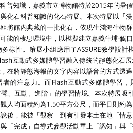
科普知識，嘉義市立博物館特於2015年的暑
意與化石科普知識的化石特展。本次特展以「漫
小組將館內典藏的一批化石，依現生淺海生物群
可能的棲息環境中，以模擬建立嘉義牛埔-觸
多樣性。策展小組應用了ASSURE教學設計
Flash互動式多媒體學習融入傳統的靜態化石展示
能，在將靜態海報的文字內容以語音的方式透過
者的注意力。而Flash互動式多媒體學習
有聲、互動、進階」的學習情境。本次特展吸引
觀人均面積約為1.50平方公尺，而平日則約為5
解說後，能被「觀察」到有引發本土在地「情意
」與「完成」自導式參觀活動單上「認知」與「