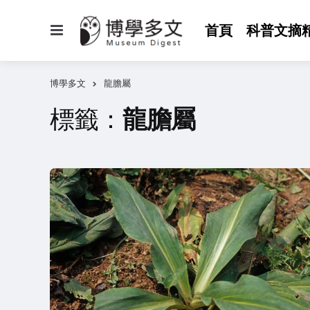
選
首頁
科普文摘
單
博學多文
龍膽屬
標籤：
龍膽屬