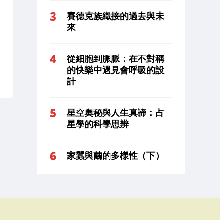
賽德克族織接的過去與未
來
從細胞到脈脈：在不對稱
的快樂中遇見會呼吸的設
計
星空奧秘與人生真諦：占
星學的科學思辨
家蠶與繭的多樣性（下）