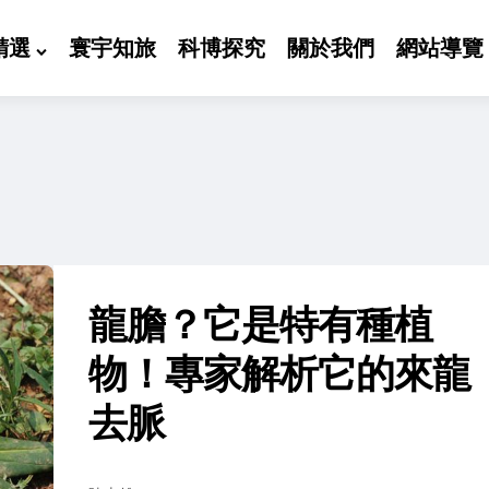
精選
寰宇知旅
科博探究
關於我們
網站導覽
龍膽？它是特有種植
物！專家解析它的來龍
去脈