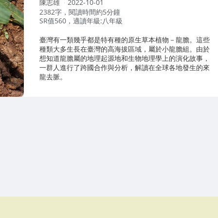
作
陳志雄
2022-10-01
者：
2382字，閱讀時間約5分鐘
SR值560，適讀年級:八年級
臺灣有一類幾乎都是特有種的原生草本植物－龍膽。這些
種類大多生長在臺灣的高海拔區域，屬於小龍膽組。由於
想知道龍膽屬的地理起源地和生物地理學上的演化故事，
一群人進行了跨國合作與分析，解讀在全球各地發生的來
龍去脈。