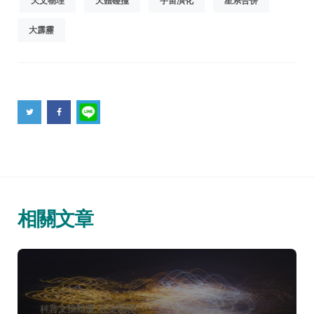
天文物理
天體碰撞
宇宙演化
星系合併
大霹靂
相關文章
分
科普文摘精選
天文物理