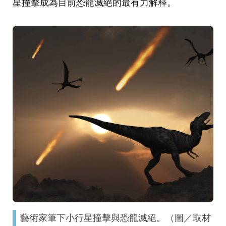
星撞擊成為目前恐龍滅絕的最有力解釋。
藝術家筆下小行星撞擊與恐龍滅絕。（圖／取材