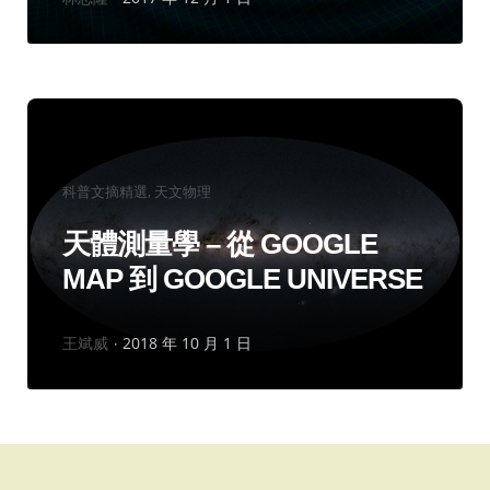
者：
分
科普文摘精選
天文物理
類：
天體測量學 – 從 GOOGLE
MAP 到 GOOGLE UNIVERSE
作
王斌威
2018 年 10 月 1 日
者：