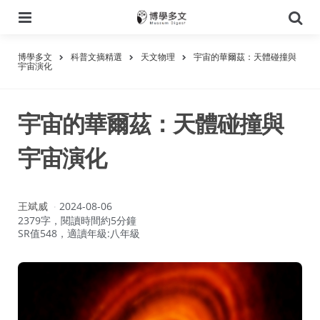
選
搜
單
尋
博學多文
科普文摘精選
天文物理
宇宙的華爾茲：天體碰撞與
宇宙演化
宇宙的華爾茲：天體碰撞與
宇宙演化
作
王斌威
2024-08-06
者：
2379字，閱讀時間約5分鐘
SR值548，適讀年級:八年級