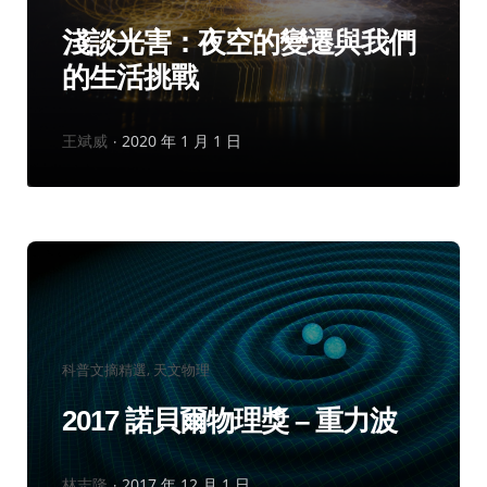
類：
淺談光害：夜空的變遷與我們
的生活挑戰
作
王斌威
2020 年 1 月 1 日
者：
分
科普文摘精選
天文物理
類：
2017 諾貝爾物理獎 – 重力波
作
林志隆
2017 年 12 月 1 日