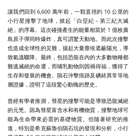
讓我們回到 6,600 萬年前，一顆直徑約 10 公里的
小行星撞擊了地球，掀起「白堊紀－第三紀大滅
絕」的序幕。這次碰撞產生的能量相當於 1 億枚廣
島原子彈同時爆炸，真可謂驚天動地。而此次撞擊
也造成全球性的災難，揚起大量塵埃遮蔽陽光，導
致氣溫驟降。最終，包括恐龍在內的大多數物種都
難逃滅絕的命運，而哺乳動物則因禍得福，獲得了
生存和發展的機會。隕石沖擊痕跡及碘銥異常等地
層證據，證明了這段驚心動魄的歷史。
曾經有學者推測，彗星的撞擊可能是導致恐龍滅絕
的元兇。因為彗星富含水和有機物質，撞擊地球可
能為生命帶來必需的基礎物質。但隨著研究的推
進，特別是希克蘇魯伯隕石坑的發現和分析，小行