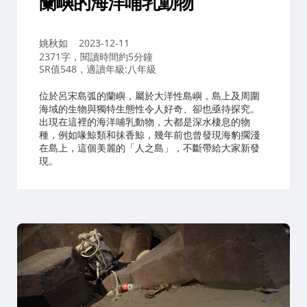
蘭嶼的海洋哺乳動物
作
姚秋如
2023-12-11
者：
2371字，閱讀時間約5分鐘
SR值548，適讀年級:八年級
位於呂宋島弧的蘭嶼，屬於大洋性島嶼，島上及周圍
海域的生物與獨特生態性令人好奇、卻也亟待探究。
出現在這裡的海洋哺乳動物，大都是深水棲息的物
種，例如喙鯨類和抹香鯨，幾年前也曾發現海豹擱淺
在島上，這個美麗的「人之島」，不斷帶給大家新發
現。