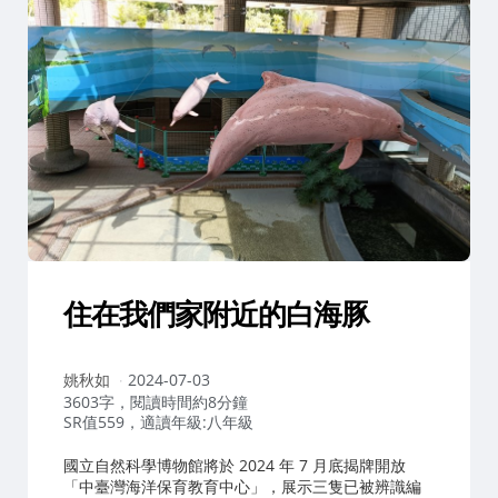
住在我們家附近的白海豚
作
姚秋如
2024-07-03
者：
3603字，閱讀時間約8分鐘
SR值559，適讀年級:八年級
國立自然科學博物館將於 2024 年 7 月底揭牌開放
「中臺灣海洋保育教育中心」，展示三隻已被辨識編