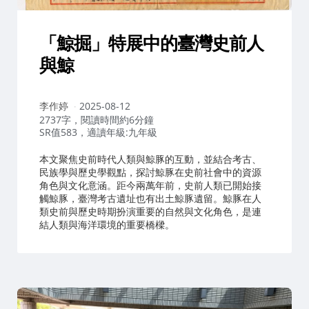
「鯨掘」特展中的臺灣史前人
與鯨
作
李作婷
2025-08-12
者：
2737字，閱讀時間約6分鐘
SR值583，適讀年級:九年級
本文聚焦史前時代人類與鯨豚的互動，並結合考古、
民族學與歷史學觀點，探討鯨豚在史前社會中的資源
角色與文化意涵。距今兩萬年前，史前人類已開始接
觸鯨豚，臺灣考古遺址也有出土鯨豚遺留。鯨豚在人
類史前與歷史時期扮演重要的自然與文化角色，是連
結人類與海洋環境的重要橋樑。