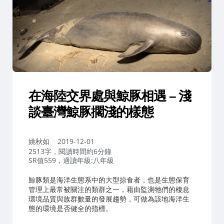
在海陸交界處與鯨豚相遇 – 淺
談臺灣鯨豚擱淺的樣態
作
姚秋如
2019-12-01
者：
2513字，閱讀時間約6分鐘
SR值559，適讀年級:八年級
鯨豚類是海洋生態系中的大型掠食者，也是生態保育
管理上最常被關注的類群之一，藉由監測牠們的棲息
環境品質與族群數量的發展趨勢，可做為該地海洋生
態的環境是否健全的指標。