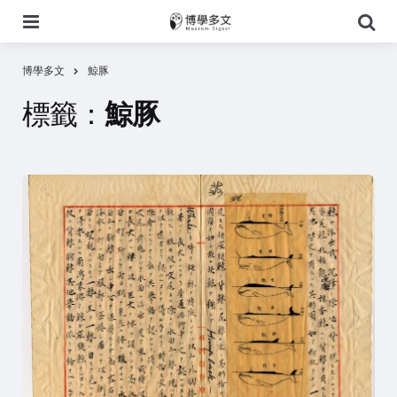
選
搜
單
尋
博學多文
鯨豚
標籤：
鯨豚