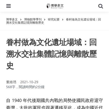
選
搜
單
尋
博學多文
博物館學季刊
研究紀要
眷村做為文化遺址場域：回
溯水交社集體記憶與離散歷史
眷村做為文化遺址場域：回
溯水交社集體記憶與離散歷
史
作
董維琇
2021-10-29
者：
568字，閱讀時間約2分鐘
自 1940 年代後期國共內戰的局勢使國民政府退守
臺灣，大批的軍民也跟著遷移至此，成為中國近代