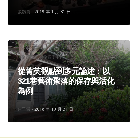
作
張婉真
2019 年 1 月 31 日
者：
分
博物館論壇
博物館學季刊
類：
從菁英觀點到多元論述：以
321巷藝術聚落的保存與活化
為例
作
連子儀
2018 年 10 月 31 日
者：