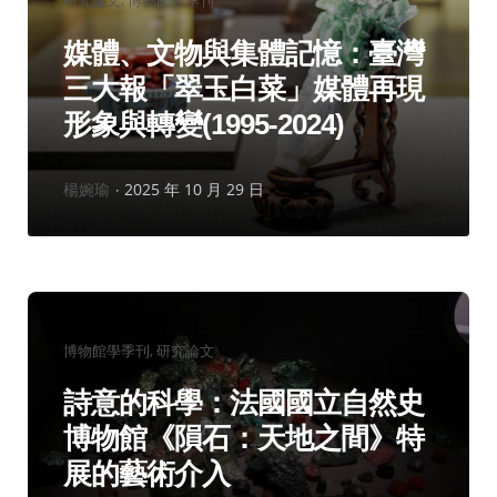
研究論文
博物館學季刊
類：
媒體、文物與集體記憶：臺灣
三大報「翠玉白菜」媒體再現
形象與轉變(1995-2024)
作
楊婉瑜
2025 年 10 月 29 日
者：
分
博物館學季刊
研究論文
類：
詩意的科學：法國國立自然史
博物館《隕石：天地之間》特
展的藝術介入