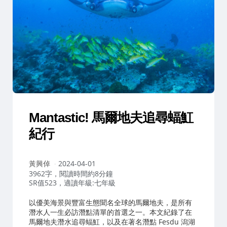
Mantastic! 馬爾地夫追尋蝠魟
紀行
作
黃興倬
2024-04-01
者：
3962字，閱讀時間約8分鐘
SR值523，適讀年級:七年級
以優美海景與豐富生態聞名全球的馬爾地夫，是所有
潛水人一生必訪潛點清單的首選之一。本文紀錄了在
馬爾地夫潛水追尋蝠魟，以及在著名潛點 Fesdu 潟湖