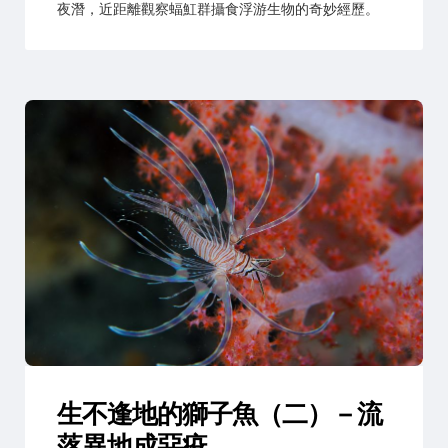
夜潛，近距離觀察蝠魟群攝食浮游生物的奇妙經歷。
生不逢地的獅子魚（二）－流
落異地成惡疫