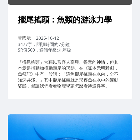
擺尾搖頭：魚類的游泳力學
作
黃國斌
2025-10-12
者：
3477字，閱讀時間約7分鐘
SR值569，適讀年級:九年級
「擺尾搖頭」常藉以形容人高興、得意的神情，但其
本意是指動物擺動頭尾的形態。在《孤本元明雜劇．
魚籃記》中有一段話：「這魚擺尾搖頭在水內，全不
知深共淺。」其中擺尾搖頭就是形容魚在水中的運動
姿態，就讓我們看看物理學家怎麼看待這件事。