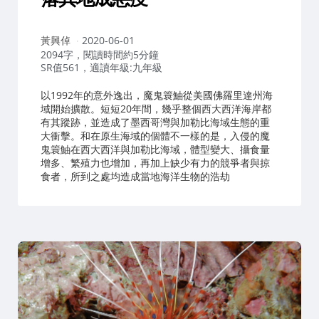
作
黃興倬
2020-06-01
者：
2094字，閱讀時間約5分鐘
SR值561，適讀年級:九年級
以1992年的意外逸出，魔鬼簑鮋從美國佛羅里達州海
域開始擴散。短短20年間，幾乎整個西大西洋海岸都
有其蹤跡，並造成了墨西哥灣與加勒比海域生態的重
大衝擊。和在原生海域的個體不一樣的是，入侵的魔
鬼簑鮋在西大西洋與加勒比海域，體型變大、攝食量
增多、繁殖力也增加，再加上缺少有力的競爭者與掠
食者，所到之處均造成當地海洋生物的浩劫