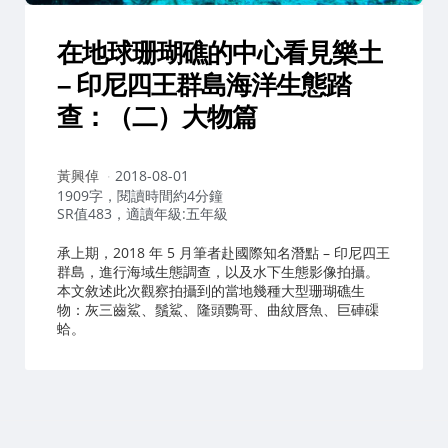
在地球珊瑚礁的中心看見樂土
– 印尼四王群島海洋生態踏
查：（二）大物篇
作
黃興倬
2018-08-01
者：
1909字，閱讀時間約4分鐘
SR值483，適讀年級:五年級
承上期，2018 年 5 月筆者赴國際知名潛點 – 印尼四王
群島，進行海域生態調查，以及水下生態影像拍攝。
本文敘述此次觀察拍攝到的當地幾種大型珊瑚礁生
物：灰三齒鯊、鬚鯊、隆頭鸚哥、曲紋唇魚、巨硨磲
蛤。