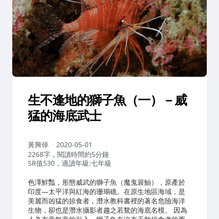
生不逢地的獅子魚（一）－威
猛的海底武士
作
黃興倬
2020-05-01
者：
2268字，閱讀時間約5分鐘
SR值530，適讀年級:七年級
色澤鮮豔，形態威武的獅子魚（魔鬼簑鮋），原產於
印度—太平洋與紅海的珊瑚礁。在原生地區海域，是
美麗而凶猛的掠食者，潛水教科書裡的著名危險海洋
生物，卻也是潛水攝影者趨之若鶩的海底名模。 因為