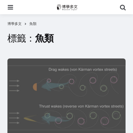
選
搜
單
尋
博學多文
魚類
標籤：
魚類