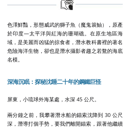
色澤鮮豔，形態威武的獅子魚（魔鬼簑鮋），原產
於印度—太平洋與紅海的珊瑚礁。在原生地區海
域，是美麗而凶猛的掠食者，潛水教科書裡的著名
危險海洋生物，卻也是潛水攝影者趨之若鶩的海底
名模。
深海沉眠：探秘沈睡二十年的鋼鐵巨怪
屏東，小琉球外海某處，水深 45 公尺。
兩分鐘之前，我攀著潛水船的錨索沈降到 30 公尺
深，潛導打個手勢，要我們離開錨索，跟著他繼續