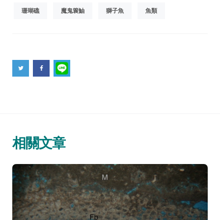
珊瑚礁
魔鬼簑鮋
獅子魚
魚類
相關文章