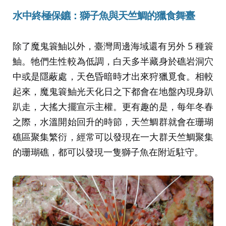
水中終極保鑣：獅子魚與天竺鯛的獵食舞臺
除了魔鬼簑鮋以外，臺灣周邊海域還有另外 5 種簑
鮋。牠們生性較為低調，白天多半藏身於礁岩洞穴
中或是隱蔽處，天色昏暗時才出來狩獵覓食。相較
起來，魔鬼簑鮋光天化日之下都會在地盤內現身趴
趴走，大搖大擺宣示主權。更有趣的是，每年冬春
之際，水溫開始回升的時節，天竺鯛群就會在珊瑚
礁區聚集繁衍，經常可以發現在一大群天竺鯛聚集
的珊瑚礁，都可以發現一隻獅子魚在附近駐守。