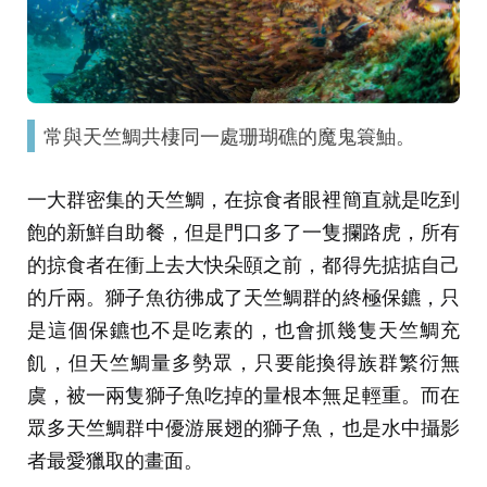
常與天竺鯛共棲同一處珊瑚礁的魔鬼簑鮋。
一大群密集的天竺鯛，在掠食者眼裡簡直就是吃到
飽的新鮮自助餐，但是門口多了一隻攔路虎，所有
的掠食者在衝上去大快朵頤之前，都得先掂掂自己
的斤兩。獅子魚彷彿成了天竺鯛群的終極保鑣，只
是這個保鑣也不是吃素的，也會抓幾隻天竺鯛充
飢，但天竺鯛量多勢眾，只要能換得族群繁衍無
虞，被一兩隻獅子魚吃掉的量根本無足輕重。而在
眾多天竺鯛群中優游展翅的獅子魚，也是水中攝影
者最愛獵取的畫面。