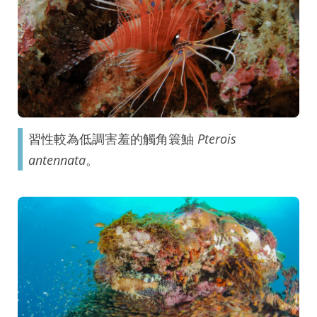
習性較為低調害羞的觸角簑鮋
Pterois
antennata
。