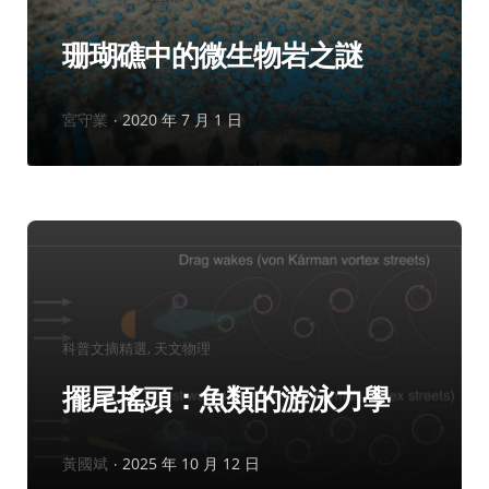
分
科普文摘精選
岩礦
類：
珊瑚礁中的微生物岩之謎
作
宮守業
2020 年 7 月 1 日
者：
分
科普文摘精選
天文物理
類：
擺尾搖頭：魚類的游泳力學
作
黃國斌
2025 年 10 月 12 日
者：