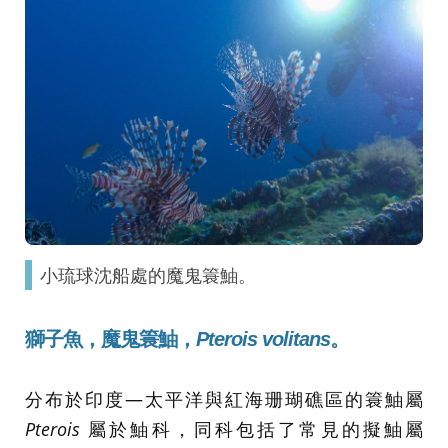
小琉球沈船處的魔鬼簑鮋。
獅子魚，魔鬼簑鮋，
Pterois volitans
。
分布於印度—太平洋與紅海珊瑚礁區的簑鮋屬
Pterois
屬於鮋科，同科包括了常見的擬鮋屬