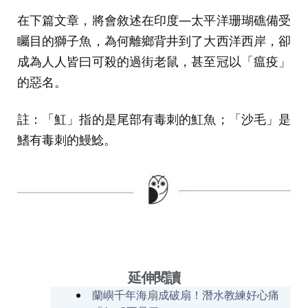
在下篇文章，將會敘述在印度—太平洋珊瑚礁備受
矚目的獅子魚，為何離鄉背井到了大西洋西岸，卻
成為人人皆曰可殺的過街老鼠，甚至冠以「瘟疫」
的惡名。
註：「魟」指的是尾部有毒刺的魟魚；「沙毛」是
鰭有毒刺的鰻鯰。
延伸閱讀
蘭嶼千年海扇成破扇！潛水教練好心痛