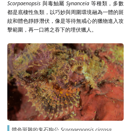
Scorpaenopsis
與毒鮋屬
Synanceia
等種類，多數
都是底棲性魚類，以巧妙與周圍環境融為一體的斑
紋和體色靜靜潛伏，像是等待無戒心的獵物進入攻
擊範圍，再一口將之吞下的埋伏獵人。
體色斑雜的鬼石狗公
Scorpaenopsis cirrosa
。