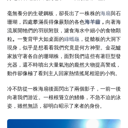
毫無養分的生硬鋼板，卻長出了一株株的
海扇
與石
珊瑚，四處攀滿長得像蕨類的各色
海羊齒
，
向著海
流展開牠們的羽狀附肢，濾食海水中細小的食物顆
粒
。
一隻背甲大如桌面的
綠蠵龜
，從艙板的大洞下
現身，似乎是想看看我們究竟是何方神聖。金花鱸
家族守著各自的珊瑚株，面對我們這些有著巨型發
光器，還不時噴出大量氣泡的龐然大物提高警戒，
動作卻像極了看到主人回家熱情搖尾相迎的小狗。
冷不防從一株海扇後面閃出了兩個影子，一前一後
向著我們游近。一根根聳立的鰭條，不急不迫的泳
姿，雖然無語，卻明白昭示了來者的身份。