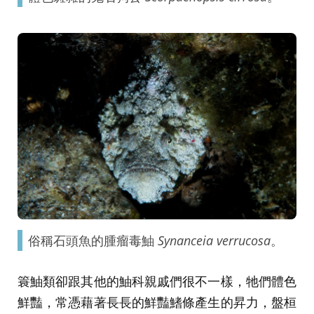
俗稱石頭魚的腫瘤毒鮋
Synanceia verrucosa
。
簑鮋類卻跟其他的鮋科親戚們很不一樣，牠們體色
鮮豔，常憑藉著長長的鮮豔鰭條產生的昇力，盤桓