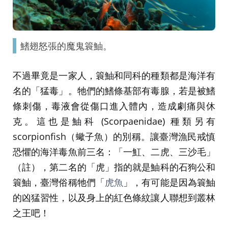
鰭翅怒張的魔鬼簑鮋。
不過畢竟是一家人，簑鮋和同科的種類都是海洋有
名的「猛毒」。牠們的鰭條基部有毒腺，若是被鰭
條刺傷，毒液會從傷口進入體內，造成劇痛與休
克。這也是鮋科 (Scorpaenidae) 種類另有
scorpionfish（蠍子魚）的別稱。讓臺灣漁民戒慎
恐懼的海洋毒魚前三名：「一魟、二虎、三沙毛」
（註），第二名的「虎」指的就是鮋科的石狗公和
簑鮋，臺灣俗稱牠們「
虎魚
」，有可能是因為簑鮋
的凶猛習性，以及身上的紅色條紋讓人聯想到叢林
之王吧！