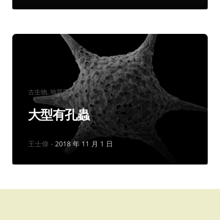
分
古生物
地質學
類：
大型有孔蟲
作
王士偉
2018 年 11 月 1 日
者：