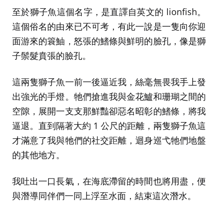
至於獅子魚這個名字，是直譯自英文的 lionfish。
這個俗名的由來已不可考，有此一說是一隻向你迎
面游來的簑鮋，怒張的鰭條與鮮明的臉孔，像是獅
子鬃髮賁張的臉孔。
這兩隻獅子魚一前一後逼近我，絲毫無畏我手上發
出強光的手燈。牠們搶進我與金花鱸和珊瑚之間的
空隙，展開一支支那鮮豔卻惡名昭彰的鰭條，將我
逼退。直到隔著大約 1 公尺的距離，兩隻獅子魚這
才滿意了我與牠們的社交距離，迴身巡弋牠們地盤
的其他地方。
我吐出一口長氣，在海底滯留的時間也將用盡，便
與潛導同伴們一同上浮至水面，結束這次潛水。