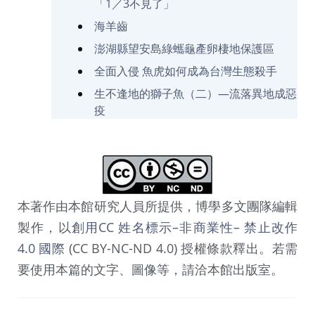
「1／3不見了」
海羊齒
澎湖縣望安島綠蠵龜產卵棲地保護區
全面入侵 魚虎如何成為台灣生態殺手
生不逢地的獅子魚（二）—流落異地成惡
疫
本著作由本館研究人員所提供，博學多文團隊編輯
製作，以
創用CC 姓名標示–非商業性– 禁止改作
4.0 國際
(CC BY-NC-ND 4.0) 授權條款釋出。若需
要使用本篇的文字、圖像等，請洽本館出版室。