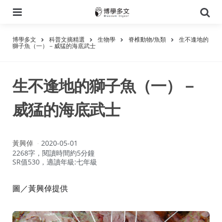
選
搜
單
尋
博學多文
科普文摘精選
生物學
脊椎動物/魚類
生不逢地的
獅子魚（一）－威猛的海底武士
生不逢地的獅子魚（一）－
威猛的海底武士
作
黃興倬
2020-05-01
者：
2268字，閱讀時間約5分鐘
SR值530，適讀年級:七年級
圖／黃興倬提供