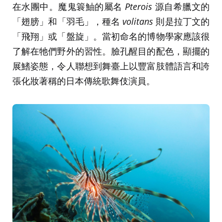
在水團中。魔鬼簑鮋的屬名
Pterois
源自希臘文的
「翅膀」和「羽毛」，種名
volitans
則是拉丁文的
「飛翔」或「盤旋」。當初命名的博物學家應該很
了解在牠們野外的習性。臉孔醒目的配色，顯擺的
展鰭姿態，令人聯想到舞臺上以豐富肢體語言和誇
張化妝著稱的日本傳統歌舞伎演員。