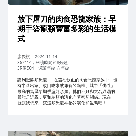
放下屠刀的肉食恐龍家族：早
期手盜龍類豐富多彩的生活模
式
作
廖俊棋
2024-11-14
者：
3671字，閱讀時間約8分鐘
SR值504，適讀年級:六年級
說到獸腳類恐龍……在茹毛飲血的肉食恐龍家族中，也
有半路出家、改口吃素或雜食的類群。其中「佛性」
最高的當屬早期手盜龍形類。牠們不只和大名鼎鼎的
暴龍是近親，更和鳥類的演化有著密切關係。現在，
就讓我們來一窺這類恐龍神祕的演化和生態吧！