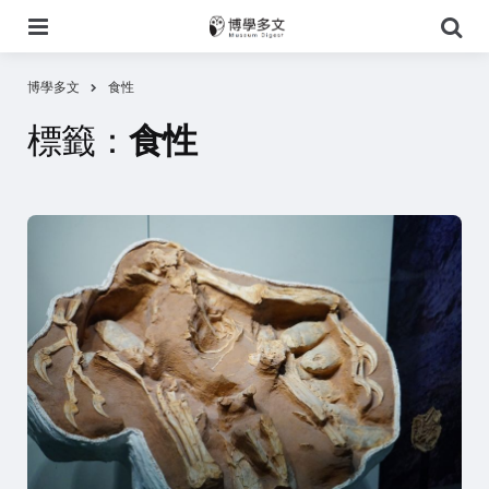
選
搜
單
尋
博學多文
食性
標籤：
食性