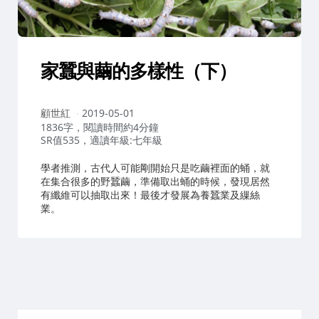
家蠶與繭的多樣性（下）
作
顧世紅
2019-05-01
者：
1836字，閱讀時間約4分鐘
SR值535，適讀年級:七年級
學者推測，古代人可能剛開始只是吃繭裡面的蛹，就
在集合很多的野蠶繭，準備取出蛹的時候，發現居然
有纖維可以抽取出來！最後才發展為養蠶業及繅絲
業。