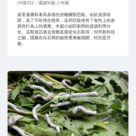
SR值552，適讀年級:八年級
莫里遜層有著高多樣性的蜥腳類恐龍。由於資源有
限，為了不吃垮生態系，這些巨龍便有了食性上的差
異與行為上的適應。本篇介紹巨龍間的資源利用分
化。這類資訊過去很難直接從化石取得，但拜新科技
之賜，隱藏在化石裡的秘密逐漸被揭開，特別是牙
齒。