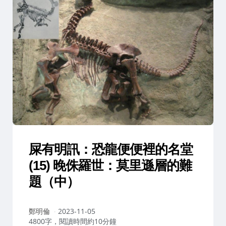
屎有明訊：恐龍便便裡的名堂
(15) 晚侏羅世：莫里遜層的難
題（中）
作
鄭明倫
2023-11-05
者：
4800字，閱讀時間約10分鐘