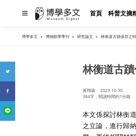
選
首頁
科普文摘
單
博學多文
博物館學季刊
研究論文
林衡道古蹟保存之
林衡道古蹟
作
黃翔瑜
2023-10-30
者：
384字，閱讀時間約1分鐘
本文係探討林衡
之立論，進行歸