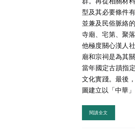
群。再從相關材
型及其必要條件
並兼及民俗脈絡
寺廟、宅第、聚落
他極度關心漢人
廟和宗祠是為其
當年國定古蹟指定及
文化實踐。最後
圖建立以「中華」
閱讀全文