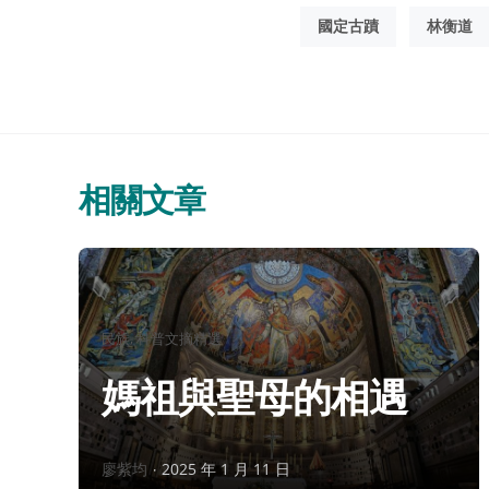
國定古蹟
林衡道
相關文章
分
民族
科普文摘精選
類：
媽祖與聖母的相遇
作
廖紫均
2025 年 1 月 11 日
者：