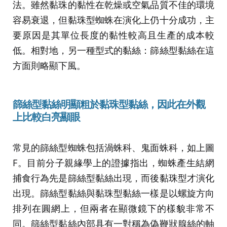
法。雖然黏珠的黏性在乾燥或空氣品質不佳的環境
容易衰退，但黏珠型蜘蛛在演化上仍十分成功，主
要原因是其單位長度的黏性較高且生產的成本較
低。相對地，另一種型式的黏絲：篩絲型黏絲在這
方面則略顯下風。
篩絲型黏絲明顯粗於黏珠型黏絲，因此在外觀
上比較白亮顯眼
常見的篩絲型蜘蛛包括渦蛛科、鬼面蛛科，如上圖
F。目前分子親緣學上的證據指出，蜘蛛產生結網
捕食行為先是篩絲型黏絲出現，而後黏珠型才演化
出現。篩絲型黏絲與黏珠型黏絲一樣是以螺旋方向
排列在圓網上，但兩者在顯微鏡下的樣貌非常不
同。篩絲型黏絲內部具有一對稱為偽鞭狀腺絲的軸