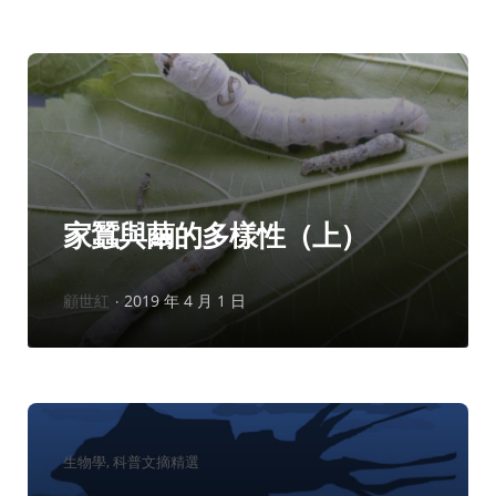
分
生物學
科普文摘精選
類：
家蠶與繭的多樣性（上）
作
顧世紅
2019 年 4 月 1 日
者：
分
生物學
科普文摘精選
類：