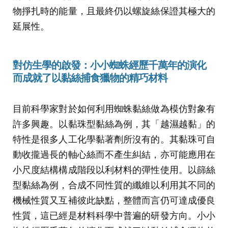
物掙扎時的能量，且最終仍以螺旋絲保證其極大的
延展性。
對仿生學的啟發
：
小小蜘蛛經歷千萬年的演化
而成就了以黏絲捕食獵物的精巧材料
目前科學家對於如何利用蜘蛛黏絲做為模仿對象有
許多興趣。以黏珠型黏絲為例，其「越濕越黏」的
特性是很多人工化學黏著劑所沒有的。其黏珠可自
動收攏過長的軸心絲而不產生糾結，亦可能應用在
小尺度結構構成階段以利材料的彈性使用。以篩絲
型黏絲為例，合成不同性質的纖維以利用其不同的
機械性質又互補彼此缺點，整體而言仍可達成優良
性質，這已經是材料科學中普遍的研發方向。小小