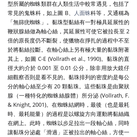
型所屬的蜘蛛類群在人類生活中較常遇見，包括了
常見的鬼蛛科，如上圖 B、
人面蛛
科等，又通稱為
「無篩疣蜘蛛」。黏珠型黏絲有一對極具延展性的
鞭狀腺絲做為軸心絲，其延展性可使它被拉長至 2
倍的原長度仍不斷裂，使獵物在掙扎的過程中不至
於將黏絲拉斷。在軸心絲上另有極大量的黏珠附著
其上，如圖 C-E (Vollrath et al., 1990)。黏珠的直
徑大約介於 0.001 至 0.01 公分，除非用放大鏡仔
細觀察否則是看不見的。黏珠排列的密度約是每公
分的軸心絲至少有 20 顆黏珠。這些黏珠是由聚狀
腺（一種特化的蜘蛛絲腺體）所分泌 (Vollrath, F.
& Knight, 2001)。在蜘蛛結網時，最後（也是最耗
時、最耗能量）的過程是以螺旋方向運動將黏絲織
在網上。此時，蜘蛛以步足拉出一段軸心絲，同時
讓黏珠分泌處「滑過」正被拉出的軸心絲，方使一