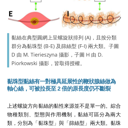
黏絲在典型圓網上呈螺旋狀排列 (A)，且按分類
群分為黏珠型 (B-E) 及篩絲型 (F-I) 兩大類。子圖
D 由 M. Tierieszyna 攝影，子圖 H 由 D.
Piorkowski 攝影，皆取得授權。
黏珠型黏絲
有
一對極具延展性的鞭狀腺絲
做
為
軸心絲，可被拉長至
2
倍的原長度仍不斷裂
上述螺旋方向黏絲的黏性來源並不是單一的。綜合
物種類別、型態與作用機制，黏絲可區分為兩大
類，分別為「黏珠型」與「篩絲型」兩大類。黏珠