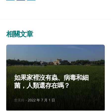
相關文章
分
生物學
科普文摘精選
類：
如果家裡沒有蟲、病毒和細
菌，人類還存在嗎？
作
詹美鈴
2022 年 7 月 1 日
者：