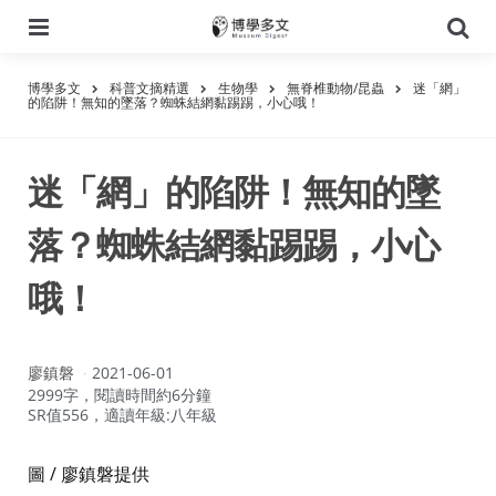
選
搜
單
尋
博學多文
科普文摘精選
生物學
無脊椎動物/昆蟲
迷「網」
的陷阱！無知的墜落？蜘蛛結網黏踢踢，小心哦！
迷「網」的陷阱！無知的墜
落？蜘蛛結網黏踢踢，小心
哦！
作
廖鎮磐
2021-06-01
者：
2999字，閱讀時間約6分鐘
SR值556，適讀年級:八年級
圖 / 廖鎮磐提供