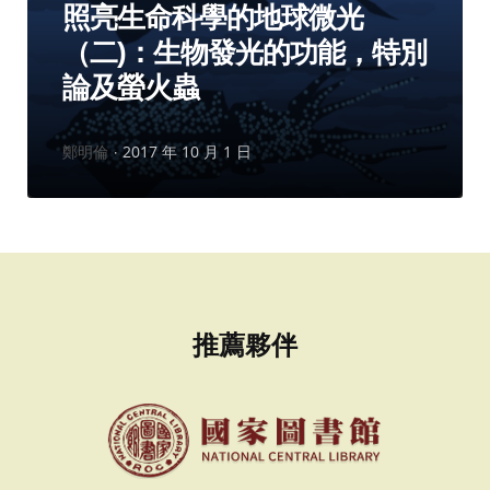
照亮生命科學的地球微光
（二)：生物發光的功能，特別
論及螢火蟲
作
鄭明倫
2017 年 10 月 1 日
者：
推薦夥伴