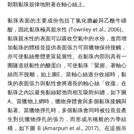
顆顆黏珠規律地附著在軸心絲上。
黏珠表面的主要成份包括了氯化膽鹼與乙酰牛磺
酸，因此黏珠極具親水性 (Townley et al., 2006)。
黏珠親水性的表面可以吸收空氣中的水份，進而增
加黏珠的體積並提供表面張力可與獵物保持接觸，
亦可使黏絲整體更富延展性。在黏珠內部則具有一
圈隧道狀黏性的醣蛋白，可使黏珠「緊握」著軸心
絲而不脫離，如上圖E。當軸心絲過分收縮時，黏
珠的表面張力與黏性會將過長的軸心絲「收攏」在
黏珠之內以避免黏絲鬆弛而相互吸附糾纏，如下圖
A。當獵物上網時，獵物身體會與多個黏珠接觸與
黏著。當獵物掙扎時，多個黏珠會同時被拉長並產
生對抗獵物掙扎的張力，而形成吊橋般的力學結
構，如下圖 B (Amarpuri et al., 2017)。在這個吊