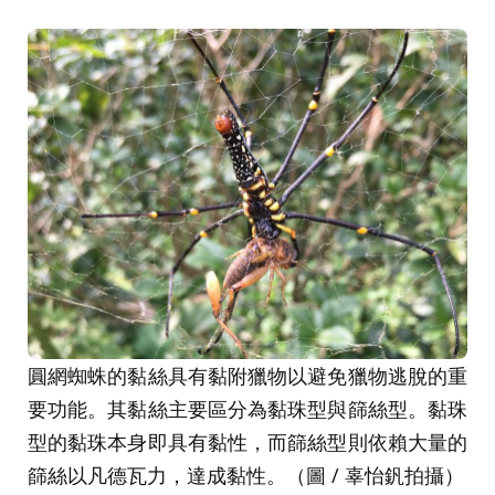
圓網蜘蛛的黏絲具有黏附獵物以避免獵物逃脫的重
要功能。其黏絲主要區分為黏珠型與篩絲型。黏珠
型的黏珠本身即具有黏性，而篩絲型則依賴大量的
篩絲以凡德瓦力，達成黏性。（圖 / 辜怡釩拍攝）