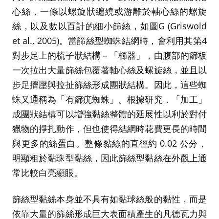
心絲，一條以螺旋狀纏繞或游離於軸心絲的螺旋
絲，以及數以百計的細小篩絲，如圖G (Griswold
et al., 2005)。當篩絲型蜘蛛結網時，會利用其第4
對步足上的梳子狀結構－「櫛器」，由腹部的篩板
一次拉出大量篩絲包覆著軸心絲及螺旋絲，並且以
步足擠壓與拉扯篩絲形成團狀結構。因此，這些蜘
蛛又通稱為「有篩疣蜘蛛」。根據研究，「加工」
成團狀結構可以增強黏絲整體的延展性以利於對付
獵物的掙扎動作，但也使得結網時花費更長的時間
與更多的絲蛋白。整條黏絲的直徑約 0.02 公分，
明顯粗於黏珠型黏絲，因此篩絲型黏絲在外觀上通
常比較白亮顯眼。
篩絲型黏絲本身並不具有如黏球絲般的黏性，而是
依靠大量的篩絲形成巨大表面積產生的凡德瓦力與