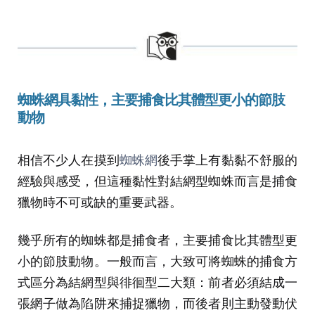
蜘蛛網
具
黏性
，
主要捕食比
其
體型更小的節肢
動物
相信不少人在摸到
蜘蛛網
後手掌上有黏黏不舒服的
經驗與感受，但這種黏性對結網型蜘蛛而言是捕食
獵物時不可或缺的重要武器。
幾乎所有的蜘蛛都是捕食者，主要捕食比其體型更
小的節肢動物。一般而言，大致可將蜘蛛的捕食方
式區分為結網型與徘徊型二大類：前者必須結成一
張網子做為陷阱來捕捉獵物，而後者則主動發動伏