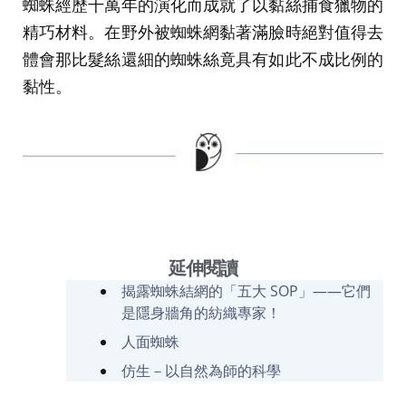
蜘蛛經歷千萬年的演化而成就了以黏絲捕食獵物的
精巧材料。在野外被蜘蛛網黏著滿臉時絕對值得去
體會那比髮絲還細的蜘蛛絲竟具有如此不成比例的
黏性。
延伸閱讀
揭露蜘蛛結網的「五大 SOP」——它們
是隱身牆角的紡織專家！
人面蜘蛛
仿生－以自然為師的科學