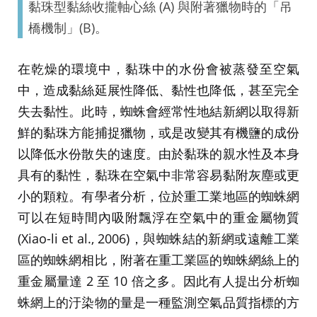
黏珠型黏絲收攏軸心絲 (A) 與附著獵物時的「吊
橋機制」(B)。
在乾燥的環境中，黏珠中的水份會被蒸發至空氣
中，造成黏絲延展性降低、黏性也降低，甚至完全
失去黏性。此時，蜘蛛會經常性地結新網以取得新
鮮的黏珠方能捕捉獵物，或是改變其有機鹽的成份
以降低水份散失的速度。由於黏珠的親水性及本身
具有的黏性，黏珠在空氣中非常容易黏附灰塵或更
小的顆粒。有學者分析，位於重工業地區的蜘蛛網
可以在短時間內吸附飄浮在空氣中的重金屬物質
(Xiao-li et al., 2006)，與蜘蛛結的新網或遠離工業
區的蜘蛛網相比，附著在重工業區的蜘蛛網絲上的
重金屬量達 2 至 10 倍之多。因此有人提出分析蜘
蛛網上的汙染物的量是一種監測空氣品質指標的方