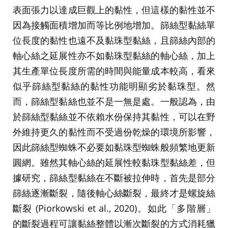
表面張力以達成巨觀上的黏性，但這樣的黏性並不
因為接觸面積增加而等比例地增加。篩絲型黏絲單
位長度的黏性也遠不及黏珠型黏絲，且篩絲內部的
軸心絲之延展性亦不如黏珠型黏絲的軸心絲，加上
其生產單位長度所需的時間與能量成本較高，看來
似乎篩絲型黏絲的黏性功能明顯劣於黏珠型。然
而，篩絲型黏絲也並不是一無是處。一般認為，由
於篩絲型黏絲並不依賴水份保持其黏性，可以在野
外維持更久的黏性而不受過份乾燥的環境所影響，
因此篩絲型蜘蛛不必要如黏珠型蜘蛛般頻繁地更新
圓網。雖然其軸心絲的延展性較黏珠型黏絲差，但
據研究，篩絲型黏絲在不斷被拉伸時，首先是部分
篩絲逐漸斷裂，隨後軸心絲斷裂，最終才是螺旋絲
斷裂 (Piorkowski et al., 2020)。如此「多階層」
的斷裂過程可讓黏絲整體以漸次斷裂的方式消耗獵