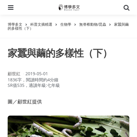
選
搜
單
尋
博學多文
科普文摘精選
生物學
無脊椎動物/昆蟲
家蠶與繭
的多樣性（下）
家蠶與繭的多樣性（下）
作
顧世紅
2019-05-01
者：
1836字，閱讀時間約4分鐘
SR值535，適讀年級:七年級
圖／顧世紅提供