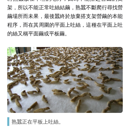
架，所以不能正常吐絲結繭，熟蠶不斷爬行尋找營
繭場所而未果，最後蠶終於放棄搭支架營繭的本能
程序，而在其周圍的平面上吐絲，這種在平面上吐
的絲又稱平面繭或平板繭。
熟蠶正在平板上吐絲。