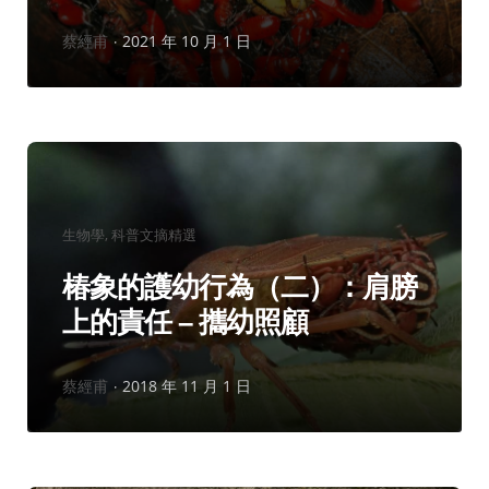
作
蔡經甫
2021 年 10 月 1 日
者：
分
生物學
科普文摘精選
類：
椿象的護幼行為（二）：肩膀
上的責任 – 攜幼照顧
作
蔡經甫
2018 年 11 月 1 日
者：