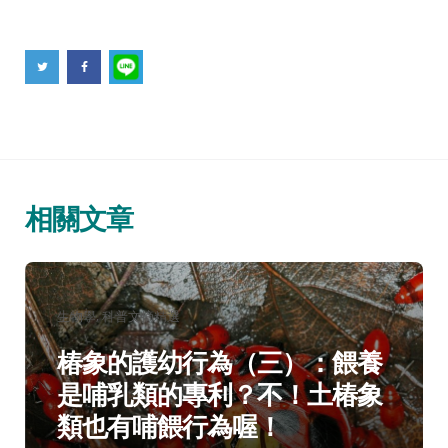
相關文章
分
生物學
科普文摘精選
類：
椿象的護幼行為（三）：餵養
是哺乳類的專利？不！土椿象
類也有哺餵行為喔！