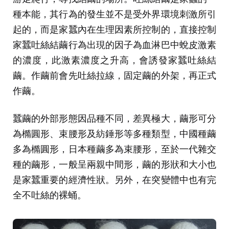
種本能，其行為的發生並不是受外界環境刺激所引
起的，而是家蠶內在生理因素所控制的，直接控制
家蠶吐絲結繭行為出現的因子為血淋巴中蛻皮激素
的濃度，此激素濃度之升高，會誘發家蠶吐絲結
繭。作繭前會先吐絲拉線，固定繭的外架，再正式
作繭。
蠶繭的外部形態因品種不同，差異極大，繭形可分
為橢圓形、束腰形及紡錘形等多種類型，中國種繭
多為橢圓形，日本種繭多為束腰形，至於一代雜交
種的繭形，一般呈兩親中間形，繭的形狀和大小也
是家蠶重要的經濟性狀。另外，在突變體中也有完
全不吐絲的裸蛹。