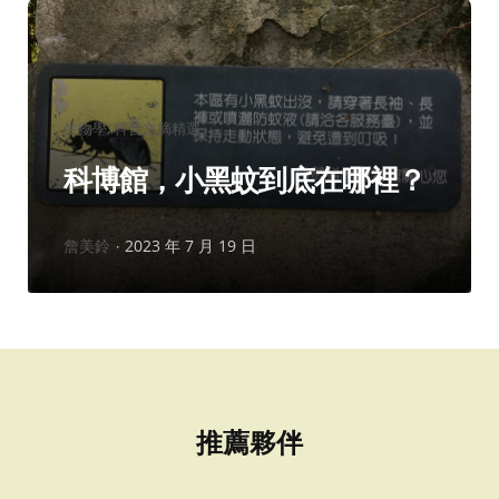
分
生物學
科普文摘精選
類：
科博館，小黑蚊到底在哪裡？
作
詹美鈴
2023 年 7 月 19 日
者：
推薦夥伴