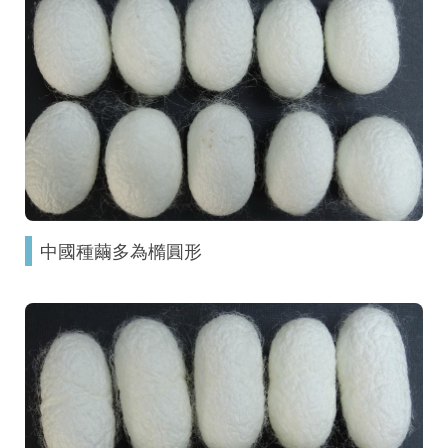
中國種繭多為橢圓形