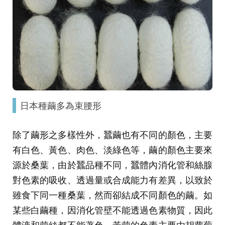
日本種繭多為束腰形
除了繭形之多樣性外，蠶繭也有不同的顏色，主要
有白色、黃色、肉色、淡綠色等，繭的顏色主要來
源於桑葉，由於蠶品種不同，蠶體內消化管和絲腺
對色素的吸收、透過量或合成能力有差異，以致於
雖食下同一種桑葉，然而卻結成不同顏色的繭。如
某些白繭種，因消化管壁不能透過色素物質，因此
體液和繭絲都不能著色。黃繭的色素主要由胡蘿蔔