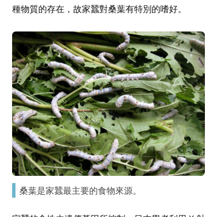
種物質的存在，故家蠶對桑葉有特別的嗜好。
桑葉是家蠶最主要的食物來源。