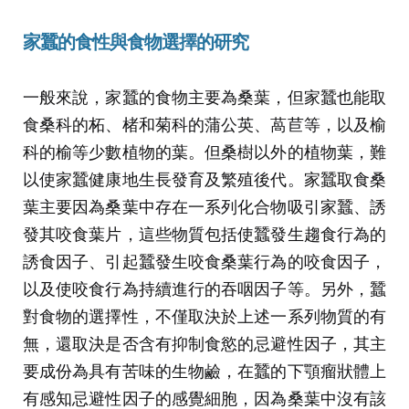
家蠶的食性與食物選擇的研究
一般來說，家蠶的食物主要為桑葉，但家蠶也能取
食桑科的柘、楮和菊科的蒲公英、萵苣等，以及榆
科的榆等少數植物的葉。但桑樹以外的植物葉，難
以使家蠶健康地生長發育及繁殖後代。家蠶取食桑
葉主要因為桑葉中存在一系列化合物吸引家蠶、誘
發其咬食葉片，這些物質包括使蠶發生趨食行為的
誘食因子、引起蠶發生咬食桑葉行為的咬食因子，
以及使咬食行為持續進行的吞咽因子等。另外，蠶
對食物的選擇性，不僅取決於上述一系列物質的有
無，還取決是否含有抑制食慾的忌避性因子，其主
要成份為具有苦味的生物鹼，在蠶的下顎瘤狀體上
有感知忌避性因子的感覺細胞，因為桑葉中沒有該