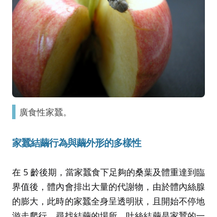
廣食性家蠶。
家蠶結繭行為與繭外形的多樣性
在 5 齡後期，當家蠶食下足夠的桑葉及體重達到臨
界值後，體內會排出大量的代謝物，由於體內絲腺
的膨大，此時的家蠶全身呈透明狀，且開始不停地
游走爬行，尋找結繭的場所。吐絲結繭是家蠶的一