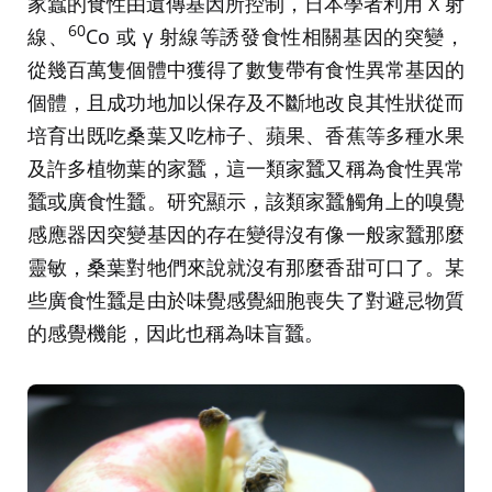
家蠶的食性由遺傳基因所控制，日本學者利用 X 射
60
線、
Co 或 γ 射線等誘發食性相關基因的突變，
從幾百萬隻個體中獲得了數隻帶有食性異常基因的
個體，且成功地加以保存及不斷地改良其性狀從而
培育出既吃桑葉又吃柿子、蘋果、香蕉等多種水果
及許多植物葉的家蠶，這一類家蠶又稱為食性異常
蠶或廣食性蠶。研究顯示，該類家蠶觸角上的嗅覺
感應器因突變基因的存在變得沒有像一般家蠶那麼
靈敏，桑葉對牠們來說就沒有那麼香甜可口了。某
些廣食性蠶是由於味覺感覺細胞喪失了對避忌物質
的感覺機能，因此也稱為味盲蠶。