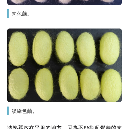
肉色繭。
淡綠色繭。
將熟蠶放在平坦的地方，因為不能搭起營繭的支