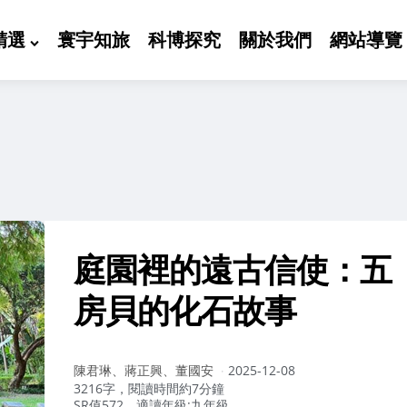
精選
寰宇知旅
科博探究
關於我們
網站導覽
庭園裡的遠古信使：五
房貝的化石故事
作
陳君琳、蔣正興、董國安
2025-12-08
者：
3216字，閱讀時間約7分鐘
SR值572，適讀年級:九年級