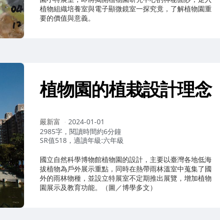
植物組織培養室與電子顯微鏡室一探究竟，了解植物園重
要的價值與意義。
植物園的植栽設計理念
作
嚴新富
2024-01-01
者：
2985字，閱讀時間約6分鐘
SR值518，適讀年級:六年級
國立自然科學博物館植物園的設計，主要以臺灣各地低海
拔植物為戶外展示重點，同時在熱帶雨林溫室中蒐集了國
外的雨林物種，並設立特展室不定期推出展覽，增加植物
園展示及教育功能。（圖／博學多文）