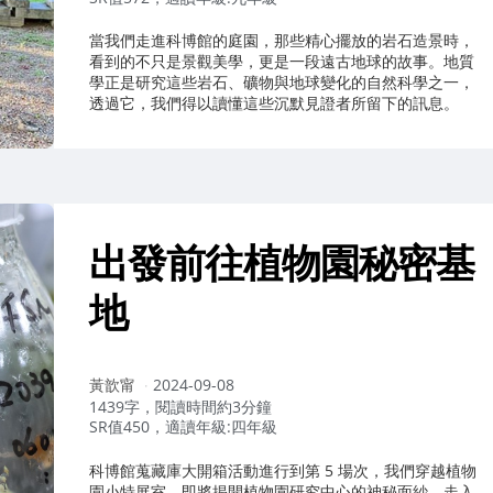
當我們走進科博館的庭園，那些精心擺放的岩石造景時，
看到的不只是景觀美學，更是一段遠古地球的故事。地質
學正是研究這些岩石、礦物與地球變化的自然科學之一，
透過它，我們得以讀懂這些沉默見證者所留下的訊息。
出發前往植物園秘密基
地
作
黃歆甯
2024-09-08
者：
1439字，閱讀時間約3分鐘
SR值450，適讀年級:四年級
科博館蒐藏庫大開箱活動進行到第 5 場次，我們穿越植物
園小特展室，即將揭開植物園研究中心的神秘面紗，走入