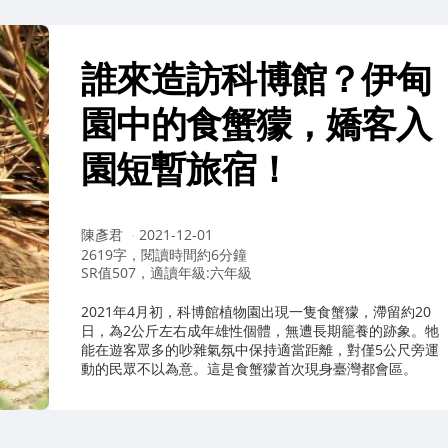
誰來造訪科博館？伊甸
園中的食蟹獴，嬌客入
園短暫旅宿！
作
陳彥君
2021-12-01
者：
2619字，閱讀時間約6分鐘
SR值507，適讀年級:六年級
2021年4月初，科博館植物園出現一隻食蟹獴，滯留約20
日，為2公斤左右成年雄性個體，無遭長期籠養的跡象。牠
能在遊客眾多的吵雜氣氛中保持適當距離，對僅5公尺旁運
動的民眾不以為意。這是食蟹獴首次現身臺灣都會區。