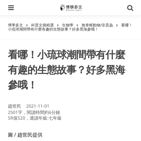
選
搜
單
尋
博學多文
科普文摘精選
生物學
無脊椎動物/非昆蟲
看哪！
小琉球潮間帶有什麼有趣的生態故事？好多黑海參哦！
看哪！小琉球潮間帶有什麼
有趣的生態故事？好多黑海
參哦！
作
趙世民
2021-11-01
者：
2501字，閱讀時間約6分鐘
SR值520，適讀年級:七年級
圖 / 趙世民提供