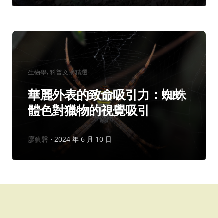
分
生物學
科普文摘精選
類：
華麗外表的致命吸引力：蜘蛛
體色對獵物的視覺吸引
作
廖鎮磐
2024 年 6 月 10 日
者：