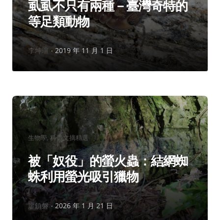
虱虱不只有兩種－臺灣奇特的
等足類動物
作
李坤瑄
2019 年 11 月 1 日
者：
分
生物學
科普文摘精選
類：
被「奴役」的螢火蟲：結網蜘
蛛利用螢光吸引獵物
作
廖鎮磐
2026 年 1 月 21 日
者：