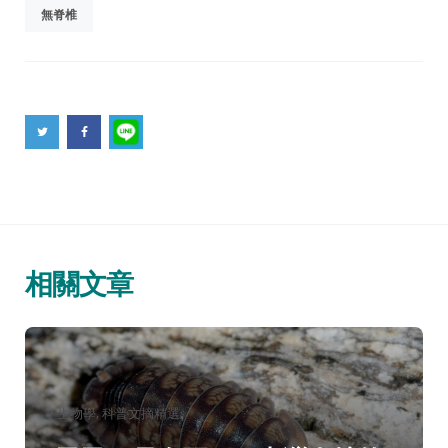
無脊椎
相關文章
分
生物學
科普文摘精選
類：