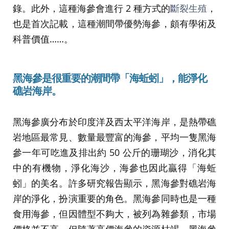
錄。此外，這種海參會進行 2 種方式的
斷裂生殖
，
也是首次記載，這種潮間帶優勢海參，頗有學術及
科普價值……。
黑海參是很重要的潮間帶「海蚯蚓」，能淨化
礁岩海岸。
黑海參廣分布於印度洋及西太平洋海岸，是熱帶礁
岩地區最常見、數量最豐富的海參，平均一隻黑海
參一年可吃進及排出約 50 公斤的珊瑚沙，消化其
中的有機物，淨化海沙，海參也因此贏得「海蚯
蚓」的美名。許多研究報告顯示，黑海參對礁岩海
岸的淨化，扮演重要的角色。黑海參同時也是一種
食用海參，但因體型不夠大，被列為雜參類，市場
價格並不高。但隨著高價海參的資源枯竭，黑海參