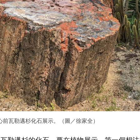
心前瓦勒邁杉化石展示。（圖／徐家全）
生瓦勒邁杉的化石，要在植物展示，第一個想法