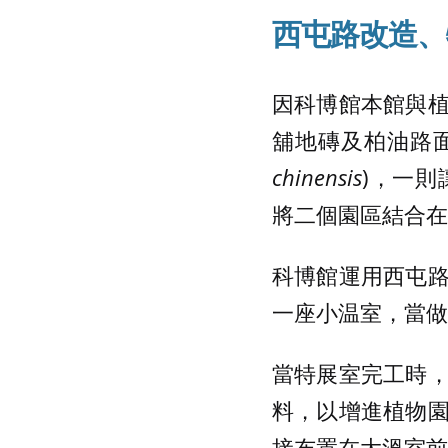
西屯路改造、
因科博館本館與
舖地磚及柏油路面
chinensis
)，一
將二個園區結合在
科博館運用西屯
一座小温室，當做
當特展室完工時
料，以增進植物
接布置在大溫室前