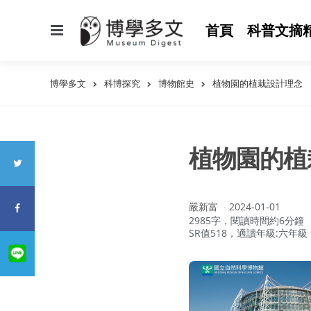
選
首頁
科普文摘
單
博學多文
科博探究
博物館史
植物園的植栽設計理念
植物園的植
作
嚴新富
2024-01-01
者：
2985字，閱讀時間約6分鐘
SR值518，適讀年級:六年級