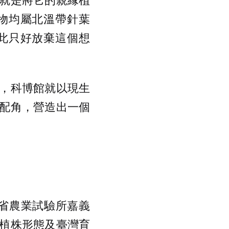
物均屬北溫帶針葉
此只好放棄這個想
，科博館就以現生
配角，營造出一個
灣省農業試驗所嘉義
植株形態及臺灣育