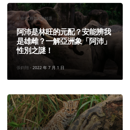
分
生物學
科普文摘精選
類：
阿沛是林旺的元配？安能辨我
是雄雌？一解亞洲象「阿沛」
性別之謎！
作
張鈞翔
2022 年 7 月 1 日
者：
分
科博探究
展示設計