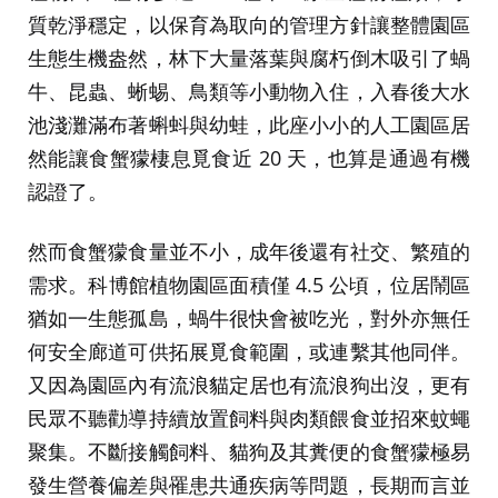
質乾淨穩定，以保育為取向的管理方針讓整體園區
生態生機盎然，林下大量落葉與腐朽倒木吸引了蝸
牛、昆蟲、蜥蜴、鳥類等小動物入住，入春後大水
池淺灘滿布著蝌蚪與幼蛙，此座小小的人工園區居
然能讓食蟹獴棲息覓食近 20 天，也算是通過有機
認證了。
然而食蟹獴食量並不小，成年後還有社交、繁殖的
需求。科博館植物園區面積僅 4.5 公頃，位居鬧區
猶如一生態孤島，蝸牛很快會被吃光，對外亦無任
何安全廊道可供拓展覓食範圍，或連繫其他同伴。
又因為園區內有流浪貓定居也有流浪狗出沒，更有
民眾不聽勸導持續放置飼料與肉類餵食並招來蚊蠅
聚集。不斷接觸飼料、貓狗及其糞便的食蟹獴極易
發生營養偏差與罹患共通疾病等問題，長期而言並