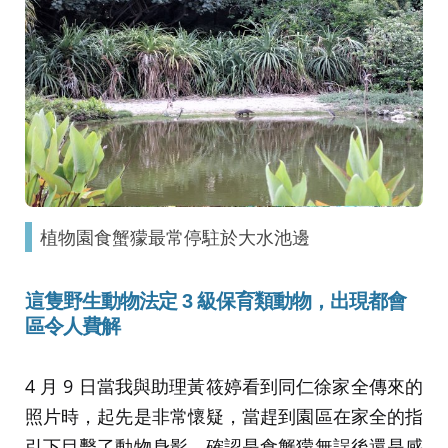
植物園食蟹獴最常停駐於大水池邊
這隻野生動物法定 3 級保育類動物，出現都會
區令人費解
4 月 9 日當我與助理黃筱婷看到同仁徐家全傳來的
照片時，起先是非常懷疑，當趕到園區在家全的指
引下目擊了動物身影，確認是食蟹獴無誤後還是感