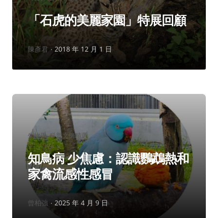
類：
「石虎的美麗家園」特展回顧
作
陳彥君
2018 年 12 月 1 日
者：
分
生物學
科普文摘精選
類：
知鳥病 少焦慮：認識鸚鵡熱和
家禽流感性感冒
作
曾柏強
2025 年 4 月 9 日
者：