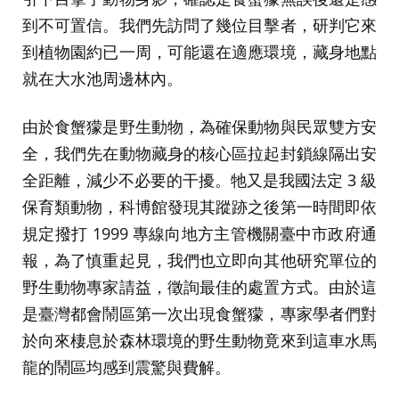
到不可置信。我們先訪問了幾位目擊者，研判它來
到植物園約已一周，可能還在適應環境，藏身地點
就在大水池周邊林內。
由於食蟹獴是野生動物，為確保動物與民眾雙方安
全，我們先在動物藏身的核心區拉起封鎖線隔出安
全距離，減少不必要的干擾。牠又是我國法定 3 級
保育類動物，科博館發現其蹤跡之後第一時間即依
規定撥打 1999 專線向地方主管機關臺中市政府通
報，為了慎重起見，我們也立即向其他研究單位的
野生動物專家請益，徵詢最佳的處置方式。由於這
是臺灣都會鬧區第一次出現食蟹獴，專家學者們對
於向來棲息於森林環境的野生動物竟來到這車水馬
龍的鬧區均感到震驚與費解。