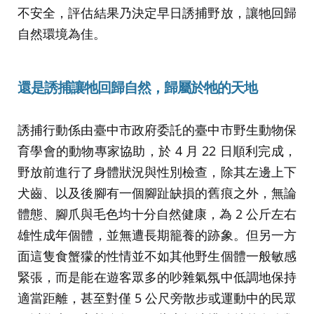
不安全，評估結果乃決定早日誘捕野放，讓牠回歸
自然環境為佳。
還是誘捕讓牠回歸自然，歸屬於牠的天地
誘捕行動係由臺中市政府委託的臺中市野生動物保
育學會的動物專家協助，於 4 月 22 日順利完成，
野放前進行了身體狀況與性別檢查，除其左邊上下
犬齒、以及後腳有一個腳趾缺損的舊痕之外，無論
體態、腳爪與毛色均十分自然健康，為 2 公斤左右
雄性成年個體，並無遭長期籠養的跡象。但另一方
面這隻食蟹獴的性情並不如其他野生個體一般敏感
緊張，而是能在遊客眾多的吵雜氣氛中低調地保持
適當距離，甚至對僅 5 公尺旁散步或運動中的民眾