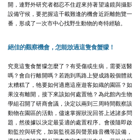
開，連野外研究者都忍不住趕來持著望遠鏡與攝影
設備守候，要把握這千載難逢的機會近距離飽覽一
番，形成了一次市中心找野生動物的奇特經驗。
絕佳的觀察機會，怎能放過這隻食蟹獴！
究竟這隻食蟹獴怎麼了？有受傷或生病，需要送醫
嗎？會自行離開嗎？若跑到馬路上變成路殺個體就
太糟糕了，牠要如何適應這座遊客如織的園區？如
果沒有離開，接下來該如何處置牠？為此館內生物
學組召開了研商會議，決定以兩到三周時間觀察該
動物在園區的活動，儘速掌握狀況回答上述諸多問
題，然後據以決定最妥適的處置程序。會後隨即啟
動監控與研究，加裝監視器與聲景錄音機等設備，