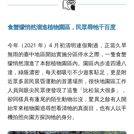
食蟹獴悄然溜進植物園區，民眾尋牠千百度
今年（2021 年）4 月初清明連假剛過，正當久旱
無雨的臺中地區開始實施分區停水之際，一隻食蟹
獴悄然溜進了本館植物園區內。園區內步道四通八
達，綠蔭濃密，每天都吸引不少遊客駐足，更是附
近眾多居民晨昏運動的首選場所，很快地園區工作
人員與眼尖民眾便發現了這隻「比松鼠大很多」，
卻同樣具有蓬尾的陌生動物出沒，驚異之餘有人開
始常來植物園巡尋想看清牠的真面目，也有人以手
機拍照向園方探詢牠的身分。