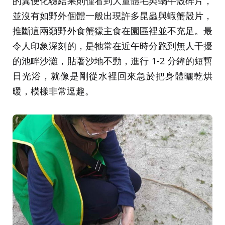
的糞便化驗結果則僅看到大量體毛與蝸牛殼碎片，
並沒有如野外個體一般出現許多昆蟲與蝦蟹殼片，
推斷這兩類野外食蟹獴主食在園區裡並不充足。最
令人印象深刻的，是牠常在近午時分跑到無人干擾
的池畔沙灘，貼著沙地不動，進行 1-2 分鐘的短暫
日光浴，就像是剛從水裡回來急於把身體曬乾烘
暖，模樣非常逗趣。