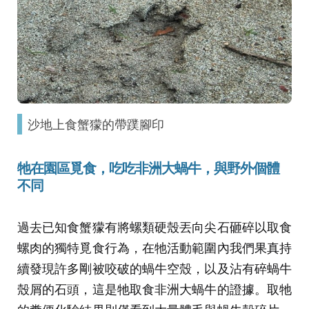
沙地上食蟹獴的帶蹼腳印
牠在園區覓食，吃吃非洲大蝸牛，與野外個體
不同
過去已知食蟹獴有將螺類硬殼丟向尖石砸碎以取食
螺肉的獨特覓食行為，在牠活動範圍內我們果真持
續發現許多剛被咬破的蝸牛空殼，以及沾有碎蝸牛
殼屑的石頭，這是牠取食非洲大蝸牛的證據。取牠