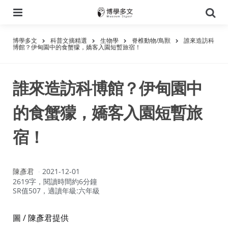
選
搜
單
尋
博學多文
科普文摘精選
生物學
脊椎動物/鳥獸
誰來造訪科
博館？伊甸園中的食蟹獴，嬌客入園短暫旅宿！
誰來造訪科博館？伊甸園中
的食蟹獴，嬌客入園短暫旅
宿！
作
陳彥君
2021-12-01
者：
2619字，閱讀時間約6分鐘
SR值507，適讀年級:六年級
圖 / 陳彥君提供