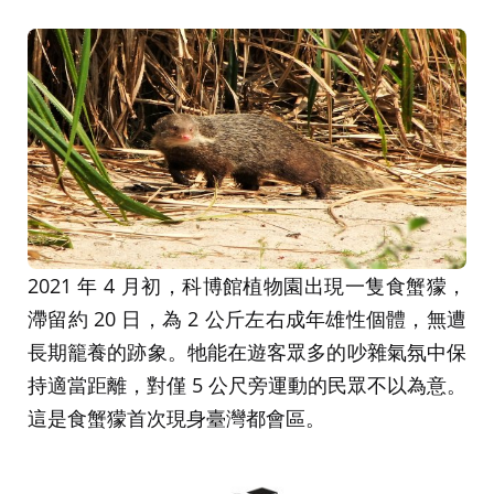
2021 年 4 月初，科博館植物園出現一隻食蟹獴，
滯留約 20 日，為 2 公斤左右成年雄性個體，無遭
長期籠養的跡象。牠能在遊客眾多的吵雜氣氛中保
持適當距離，對僅 5 公尺旁運動的民眾不以為意。
這是食蟹獴首次現身臺灣都會區。