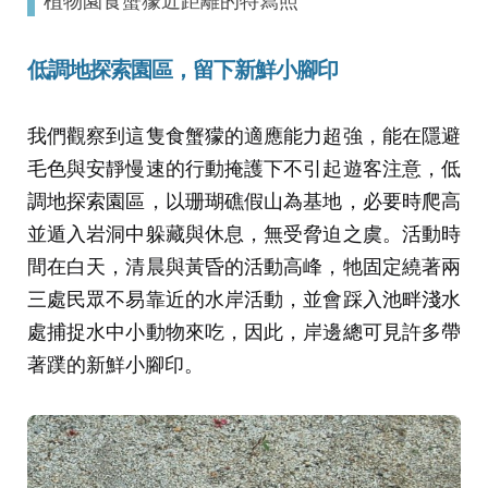
低調地探索園區，留下新鮮小腳印
我們觀察到這隻食蟹獴的適應能力超強，能在隱避
毛色與安靜慢速的行動掩護下不引起遊客注意，低
調地探索園區，以珊瑚礁假山為基地，必要時爬高
並遁入岩洞中躲藏與休息，無受脅迫之虞。活動時
間在白天，清晨與黃昏的活動高峰，牠固定繞著兩
三處民眾不易靠近的水岸活動，並會踩入池畔淺水
處捕捉水中小動物來吃，因此，岸邊總可見許多帶
著蹼的新鮮小腳印。