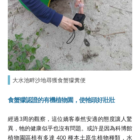
大水池畔沙地尋獲食蟹獴糞便
食蟹獴認證的有機植物園，使牠頭好壯壯
經過3周的觀察，這位嬌客泰然安適的態度讓人驚
異，牠的健康似乎也沒有問題。或許是因為科博館
植物園區植有多達 400 種本土原生植物種類，水