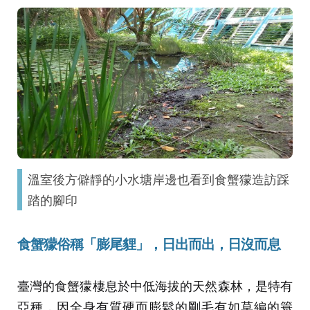
溫室後方僻靜的小水塘岸邊也看到食蟹獴造訪踩
踏的腳印
食蟹獴俗稱「膨尾貍」，日出而出，日沒而息
臺灣的食蟹獴棲息於中低海拔的天然森林，是特有
亞種，因全身有質硬而膨鬆的剛毛有如草編的簑