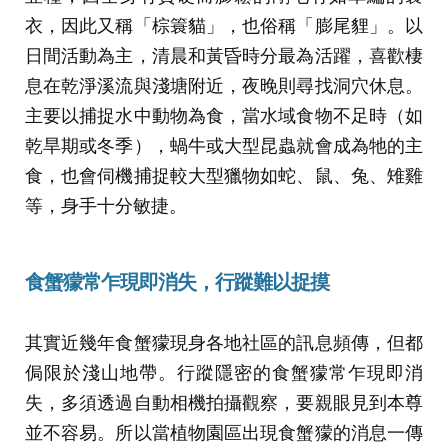
衣，因此又稱「棕簑貓」，也俗稱「膨尾貍」。以
日間活動為主，清晨和黃昏時分最為活躍，喜歡棲
息在乾淨溪流與淺塘附近，夜晚則尋找洞穴休息。
主要以捕捉水中動物為食，當水域食物不足時（如
乾旱期或冬季），蝸牛或大型昆蟲就會成為牠的主
食，也會伺機捕捉較大型獵物如蛇、鼠、兔、雉雞
等，身手十分敏捷。
食蟹獴常乍現即消失，行蹤難以捉摸
其實近幾年食蟹獴現身各地社區的訊息頻傳，但都
侷限於淺山地帶。行蹤隱密的食蟹獴常乍現即消
失，多須透過自動相機拍攝觀察，要親眼見到本尊
並不容易。所以當植物園區出現食蟹獴的消息一傳