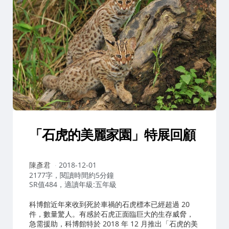
「石虎的美麗家園」特展回顧
作
陳彥君
2018-12-01
者：
2177字，閱讀時間約5分鐘
SR值484，適讀年級:五年級
科博館近年來收到死於車禍的石虎標本已經超過 20
件，數量驚人。有感於石虎正面臨巨大的生存威脅，
急需援助，科博館特於 2018 年 12 月推出「石虎的美