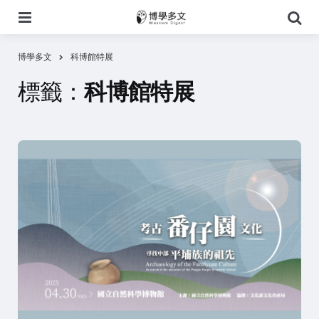
選
搜
單
尋
博學多文
科博館特展
標籤：
科博館特展