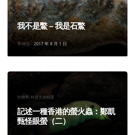
分
生物學
科普文摘精選
類：
我不是鱉 – 我是石鱉
作
李坤瑄
2017 年 8 月 1 日
者：
分
生物學
科普文摘精選
類：
記述一種香港的螢火蟲：鄭凱
甄怪眼螢（二）