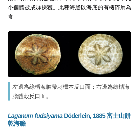
小個體被成群採獲。此種海膽以海底的有機碎屑為
食。
左邊為綠楯海膽帶刺標本反口面；右邊為綠楯海
膽體殼反口面。
Laganum fudsiyama
Döderlein, 1885 富士山餅
乾海膽