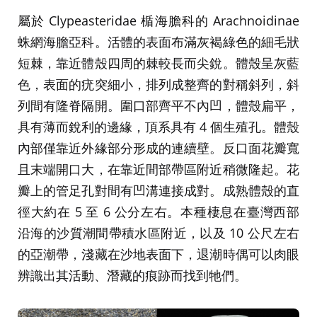
屬於 Clypeasteridae 楯海膽科的 Arachnoidinae
蛛網海膽亞科。活體的表面布滿灰褐綠色的細毛狀
短棘，靠近體殼四周的棘較長而尖銳。體殼呈灰藍
色，表面的疣突細小，排列成整齊的對稱斜列，斜
列間有隆脊隔開。圍口部齊平不內凹，體殼扁平，
具有薄而銳利的邊緣，頂系具有 4 個生殖孔。體殼
內部僅靠近外緣部分形成的連續壁。反口面花瓣寬
且末端開口大，在靠近間部帶區附近稍微隆起。花
瓣上的管足孔對間有凹溝連接成對。成熟體殼的直
徑大約在 5 至 6 公分左右。本種棲息在臺灣西部
沿海的沙質潮間帶積水區附近，以及 10 公尺左右
的亞潮帶，淺藏在沙地表面下，退潮時偶可以肉眼
辨識出其活動、潛藏的痕跡而找到牠們。