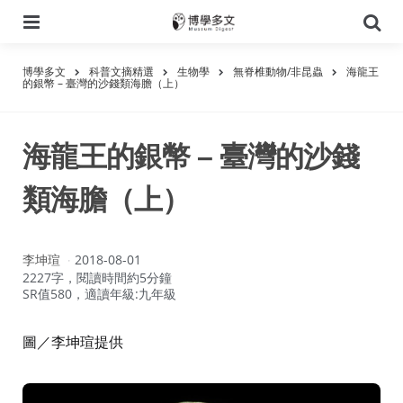
選
搜
單
尋
博學多文
科普文摘精選
生物學
無脊椎動物/非昆蟲
海龍王
的銀幣 – 臺灣的沙錢類海膽（上）
海龍王的銀幣 – 臺灣的沙錢
類海膽（上）
作
李坤瑄
2018-08-01
者：
2227字，閱讀時間約5分鐘
SR值580，適讀年級:九年級
圖／李坤瑄提供