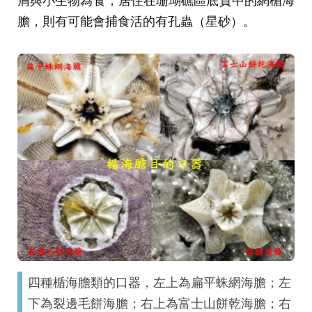
膽，則有可能會捕食活的有孔蟲（星砂）。
四種楯海膽類的口器，左上為扁平蛛網海膽；左
下為裂邊毛餅海膽；右上為富士山餅乾海膽；右