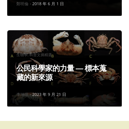
作
鄭明倫
2018 年 6 月 1 日
者：
分
生物學
科普文摘精選
類：
公民科學家的力量 — 標本蒐
藏的新來源
作
李坤瑄
2023 年 9 月 21 日
者：