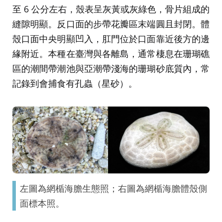
至 6 公分左右，殼表呈灰黃或灰綠色，骨片組成的
縫隙明顯。反口面的步帶花瓣區末端圓且封閉。體
殼口面中央明顯凹入，肛門位於口面靠近後方的邊
緣附近。本種在臺灣與各離島，通常棲息在珊瑚礁
區的潮間帶潮池與亞潮帶淺海的珊瑚砂底質內，常
記錄到會捕食有孔蟲（星砂）。
左圖為網楯海膽生態照；右圖為網楯海膽體殼側
面標本照。