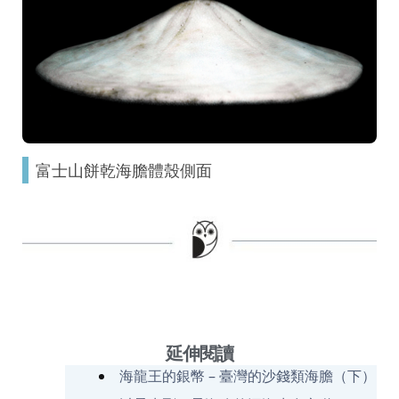
富士山餅乾海膽體殼側面
延伸閱讀
海龍王的銀幣 – 臺灣的沙錢類海膽（下）