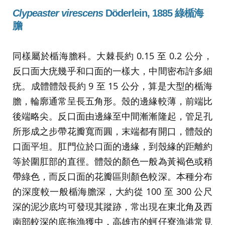
Clypeaster virescens
Döderlein, 1885 綠楯海
膽
同樣屬於楯海膽科。大棘長約 0.15 至 0.2 公分，
反口面大疣幾乎和口面的一樣大，中間密布許多細
疣。成體體殼長約 9 至 15 公分，算是大型的楯海
膽，輪廓通常呈長五角形。殼的邊緣較薄，前端比
後端略尖。反口面由邊緣至中間漸漸隆起，管足孔
所形成之步帶花瓣寬而圓，末端都有開口，體殼的
口面平坦。肛門位於口面的邊緣，到殼緣的距離約
等於圍肛部的直徑。體殼的顏色一般為黃褐色或稍
帶綠色，而反口面的花瓣區則顏色較深。本種分布
的深度較一般楯海膽深，大約從 100 至 300 公尺
深的泥沙底均可發現其蹤跡，常出現在東北角及西
南部較深的底拖漁獲中，高雄市的蚵仔寮漁港常見