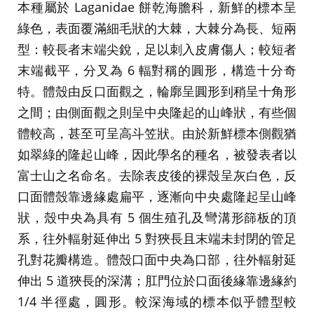
本種屬於 Laganidae 餅乾海膽科，新鮮的標本呈
綠色，表面覆滿細毛狀的大棘，大棘分為長、短兩
型：較長者末端尖銳，足以刺入皮膚傷人；較短者
末端截平，分叉為 6 輻對稱的圓形，構造十分奇
特。體殼由反口面觀之，輪廓呈圓形到稍呈十角形
之間；由側面觀之則呈中央隆起的山峰狀，有些個
體較高，甚至可呈高斗笠狀。由於新鮮標本側觀猶
如翠綠的隆起山峰，因此學名的種名，被發表者以
富士山之名命名。去除表皮後的裸殼呈灰白色，反
口面體殼靠邊緣處扁平，逐漸向中央處隆起呈山峰
狀，殼中央為具有 5 個生殖孔及彎溝形篩板的頂
系，往外輻射延伸出 5 對狹長且末端未封閉的管足
孔對花瓣構造。體殼口面中央為口部，往外輻射延
伸出 5 道狹長的深溝；肛門位於口面後緣靠邊緣約
1/4 半徑處，圓形。較深海域的標本似乎體型較