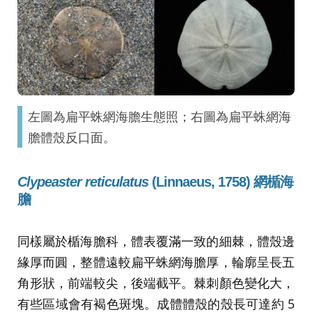
左圖為扁平蛛網海膽生態照；右圖為扁平蛛網海
膽體殼反口面。
Clypeaster reticulatus
(Linnaeus, 1758) 網楯海
膽
同樣屬於楯海膽科，體表覆滿一致的細棘，體殼邊
緣厚而圓，整體遠較扁平蛛網海膽厚，輪廓呈長五
角形狀，前端較尖，後端截平。棘刺顏色變化大，
有些區域會有褐色斑塊。成體體殼的殼長可達約 5