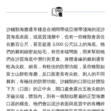
沙錢類海膽通常棲息在潮間帶或亞潮帶淺海的泥沙
質海底表面，或底質淺層中，也有一些種類會居住
在數百公尺，甚至超過 3,000 公尺以上的海底。牠
們的棘刺細密如短毛，有些末端彎曲，用來幫助牠
們在沙質海底中潛行與覓食。身體邊緣的棘刺通常
較為尖銳、細長，有較佳的防禦功能，某些種類如
富士山餅乾海膽，反口面更長有尖銳、刺人的不同
棘刺，有極佳的防禦功能。沙錢類的口部位於體殼
下方（口面）的正中央，開口處會露出五枚尖銳的
牙齒尖端，體殼內，則有一個類似壓扁的正型海膽
口器的構造。牠們會以泥沙表面與底質中的有機碎
屑與小生物為食，居住在珊瑚礁區底質中的網楯海