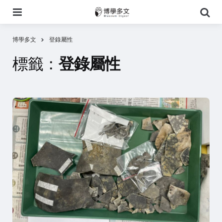
選
搜
單
尋
博學多文
登錄屬性
標籤：
登錄屬性