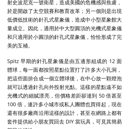
射史波尼克一號衛星，造成美國的危機感與焦慮，
於是開啟了太空競賽和教育改革；另一個則是出現
低價低技術的針孔式星象儀，造成中小型星象館大
量成立。因此，適用於中大型圓頂的光機式星象儀
和只適用於小圓頂的針孔式星象儀，恰恰形成了完
美的互補。
Spitz 早期的針孔星象儀是由五邊形組成的 12 面
體球，每一面都按照星點位置打了許多大小孔洞，
把這些面拚合成一個立體球後，在中心放一顆燈泡
就可以透過針孔向外投射光點。這樣的星點遠不如
光機式的細膩漂亮，但價格差距卻達到 50 倍甚至
100 倍，連許多小城市或私人團體也買得起，現在
還有很多廠商沿用這樣的設計，甚至在網路上都有
套件提供給小朋友買回去 DIY 當玩具，可見其簡易