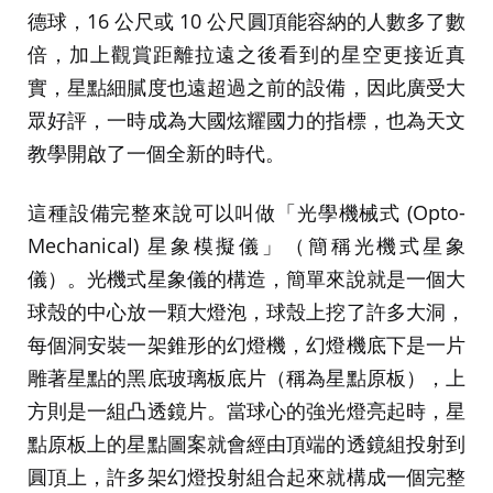
德球，16 公尺或 10 公尺圓頂能容納的人數多了數
倍，加上觀賞距離拉遠之後看到的星空更接近真
實，星點細膩度也遠超過之前的設備，因此廣受大
眾好評，一時成為大國炫耀國力的指標，也為天文
教學開啟了一個全新的時代。
這種設備完整來說可以叫做「光學機械式 (Opto-
Mechanical) 星象模擬儀」（簡稱光機式星象
儀）。光機式星象儀的構造，簡單來說就是一個大
球殼的中心放一顆大燈泡，球殼上挖了許多大洞，
每個洞安裝一架錐形的幻燈機，幻燈機底下是一片
雕著星點的黑底玻璃板底片（稱為星點原板），上
方則是一組凸透鏡片。當球心的強光燈亮起時，星
點原板上的星點圖案就會經由頂端的透鏡組投射到
圓頂上，許多架幻燈投射組合起來就構成一個完整