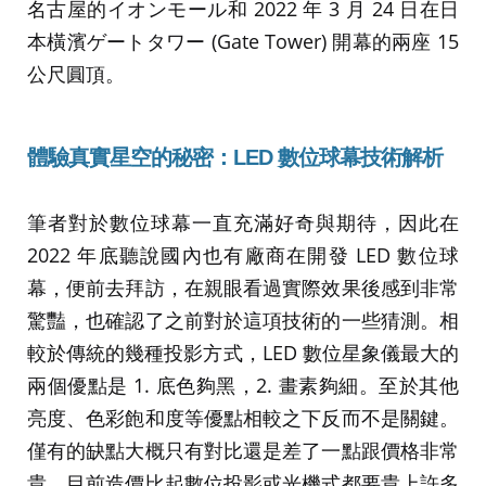
名古屋的イオンモール和 2022 年 3 月 24 日在日
本橫濱ゲートタワー (Gate Tower) 開幕的兩座 15
公尺圓頂。
體驗真實星空的秘密：
LED
數位球幕技術解析
筆者對於數位球幕一直充滿好奇與期待，因此在
2022 年底聽說國內也有廠商在開發 LED 數位球
幕，便前去拜訪，在親眼看過實際效果後感到非常
驚豔，也確認了之前對於這項技術的一些猜測。相
較於傳統的幾種投影方式，LED 數位星象儀最大的
兩個優點是 1. 底色夠黑，2. 畫素夠細。至於其他
亮度、色彩飽和度等優點相較之下反而不是關鍵。
僅有的缺點大概只有對比還是差了一點跟價格非常
貴，目前造價比起數位投影或光機式都要貴上許多