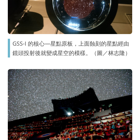
GSS-I 的核心—星點原板，上面蝕刻的星點經由
鏡頭投射後就變成星空的模樣。（圖／林志隆）