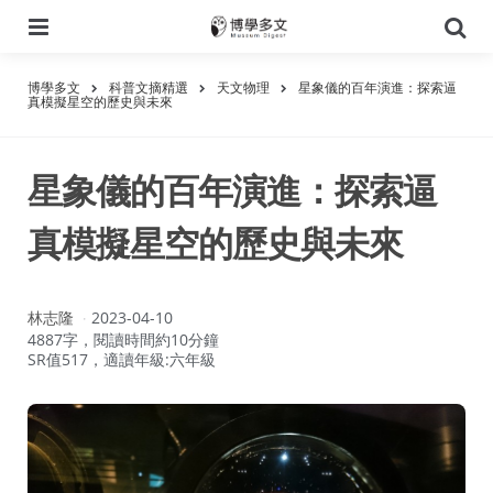
選
搜
單
尋
博學多文
科普文摘精選
天文物理
星象儀的百年演進：探索逼
真模擬星空的歷史與未來
星象儀的百年演進：探索逼
真模擬星空的歷史與未來
作
林志隆
2023-04-10
者：
4887字，閱讀時間約10分鐘
SR值517，適讀年級:六年級