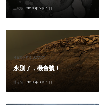
作
王斌威
2018 年 5 月 1 日
者：
分
科普文摘精選
天文物理
類：
永別了，機會號！
作
林志隆
2019 年 3 月 1 日
者：