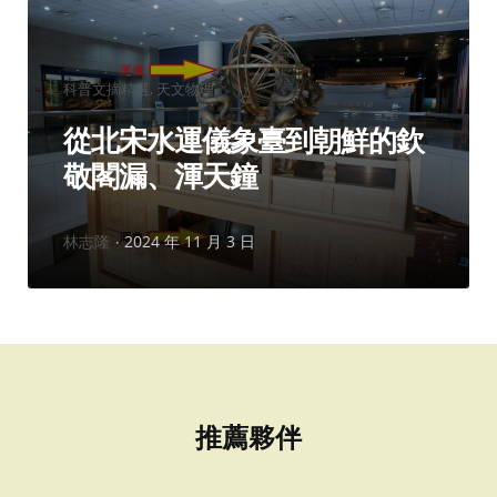
分
科普文摘精選
天文物理
類：
從北宋水運儀象臺到朝鮮的欽
敬閣漏、渾天鐘
作
林志隆
2024 年 11 月 3 日
者：
推薦夥伴