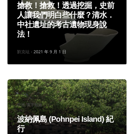
搶救！搶救！透過挖掘，史前
人讓我們明白些什麼？清水．
中社遺址的考古遺物現身說
法！
作
劉克竑
2021 年 9 月 1 日
者：
分
亞洲
寰宇知旅
類：
波納佩島 (Pohnpei Island) 紀
行