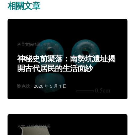
相關文章
分
科普文摘精選
考古
類：
神秘史前聚落：南勢坑遺址揭
開古代居民的生活面紗
作
劉克竑
2020 年 5 月 1 日
者：
分
考古
科普文摘精選
類：