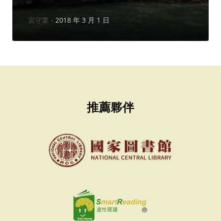
作
宮守業
2018 年 3 月 1 日
者：
推薦夥伴