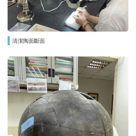
清潔陶面斷面