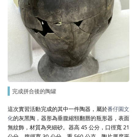
完成拼合後的陶罐
這次實習活動完成的其中一件陶器，屬於
番仔園文
化
的灰黑陶，器形為垂腹縮頸翻唇的瓶形器，表面
無紋飾，材質為夾細砂。器高 45 公分，口徑寬 21
公分，腹徑寬 30 公分，重 560 公克，陶片厚度平