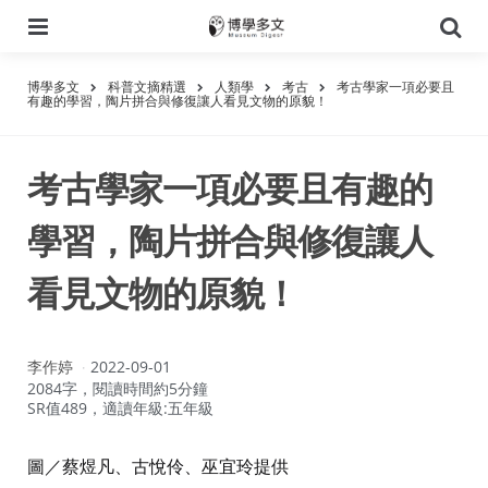
選
搜
單
尋
博學多文
科普文摘精選
人類學
考古
考古學家一項必要且
有趣的學習，陶片拼合與修復讓人看見文物的原貌！
考古學家一項必要且有趣的
學習，陶片拼合與修復讓人
看見文物的原貌！
作
李作婷
2022-09-01
者：
2084字，閱讀時間約5分鐘
SR值489，適讀年級:五年級
圖／蔡煜凡、古悅伶、巫宜玲提供