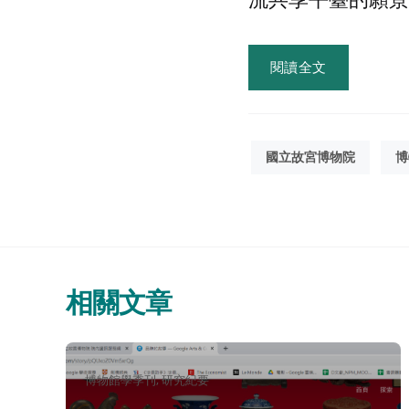
閱讀全文
國立故宮博物院
博
相關文章
分
博物館學季刊
研究紀要
類：