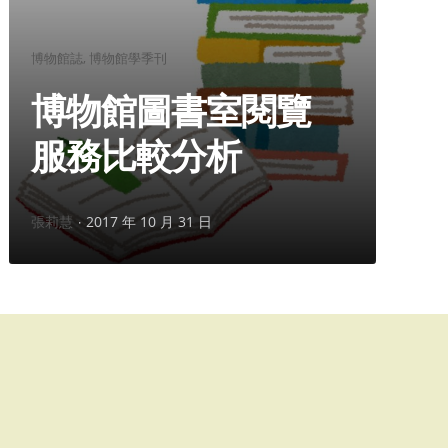
分
博物館誌
博物館學季刊
類：
博物館圖書室閱覽
服務比較分析
作
張莉慧
2017 年 10 月 31 日
者：