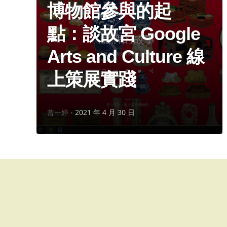
博物館參與的起
點：談故宮 Google
Arts and Culture 線
上策展實踐
作
曾一婷
2021 年 4 月 30 日
者：