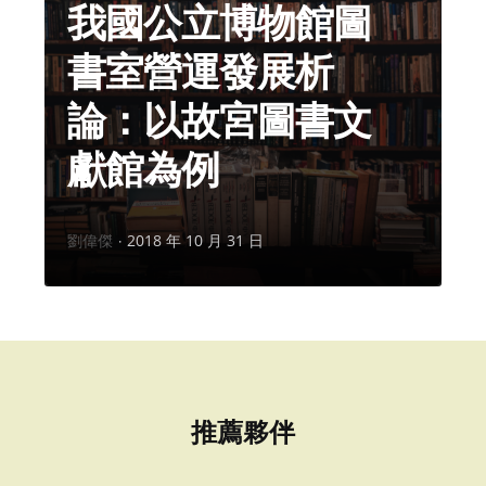
我國公立博物館圖
書室營運發展析
論：以故宮圖書文
獻館為例
作
劉偉傑
2018 年 10 月 31 日
者：
推薦夥伴