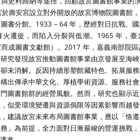
與史料歸納等途徑，回顧故宮圖書館事業的演化
京故宮於壽安宮設立對外開放的故宮博物院圖書館
書分館。1933 – 64 年，歷經對日抗戰
火遷徙，而陷入分裂與低潮。1965 年，
而成圖書文獻館）。2017 年，嘉義南部院
，研究發現故宮推動圖書館事業由京發展至海峽
折卻未消解。反因持續形塑館藏特色、拓展服務
建構出傳承中華文化、厚植學術資源、服務社會
專門圖書館群的經營風貌。然而，研究也顯示近
迫，似受環境變遷與資源侷限等因素影響而越發
現，建議故宮未來布局圖書館事業，應以「恪遵
服務」為前提，全力面對日漸嚴峻的營運挑戰，
邁進。