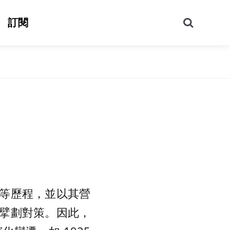
搜
訂閱
尋
等歷程，並以其營
擘劃對策。因此，