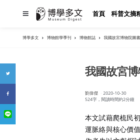
選
首頁
科普文摘
單
博學多文
博物館學季刊
博物館誌
我國故宮博物院圖
我國故宮博
作
劉偉傑
2020-10-30
者：
524字，閱讀時間約2分鐘
本文試藉爬梳民
運脈絡與核心價