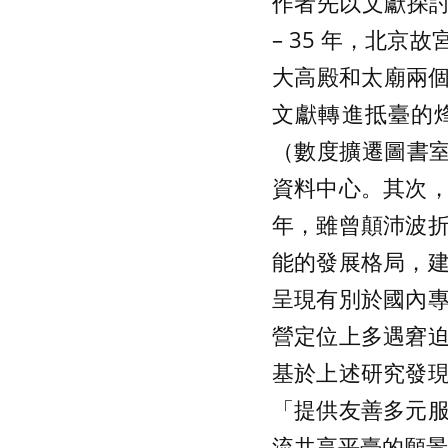
作者先以文獻探討
– 35 年，北
大高殿和太廟兩個圖
文獻轉進抵臺的烽
（數度擴遷圖書室
資料中心。其次
年，雖曾顛沛波
能的發展格局，
呈現有別於國內
營定位上多遇窘
基於上述研究發
「提供友善多元
流共享平臺的願景