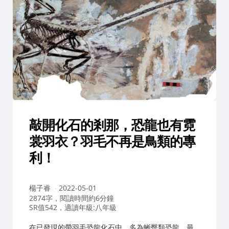
敲開化石的剎那，恐龍也有霓
裳羽衣？羽毛不再是鳥類的專
利！
作
楊子睿
2022-05-01
者：
2874字，閱讀時間約6分鐘
SR值542，適讀年級:八年級
在已發現的帶羽毛恐龍化石中，多為蜥臀類恐龍，最