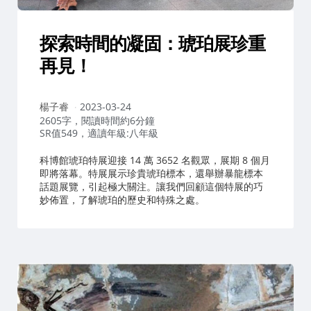
探索時間的凝固：琥珀展珍重
再見！
作
楊子睿
2023-03-24
者：
2605字，閱讀時間約6分鐘
SR值549，適讀年級:八年級
科博館琥珀特展迎接 14 萬 3652 名觀眾，展期 8 個月
即將落幕。特展展示珍貴琥珀標本，還舉辦暴龍標本
話題展覽，引起極大關注。讓我們回顧這個特展的巧
妙佈置，了解琥珀的歷史和特殊之處。