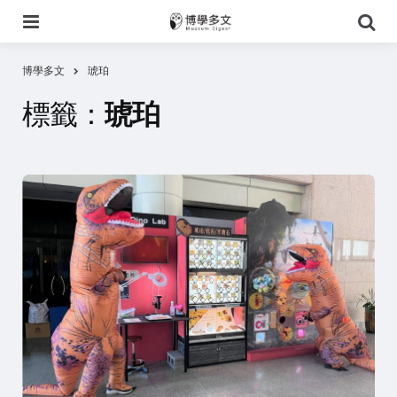
選
搜
單
尋
博學多文
琥珀
標籤：
琥珀