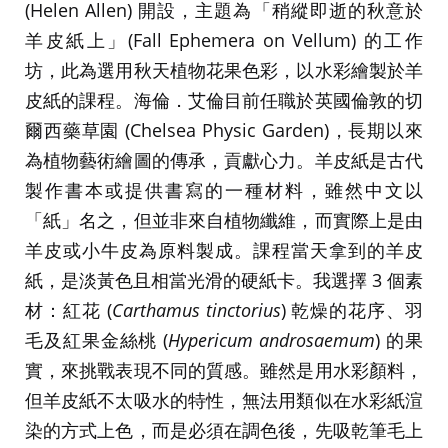
(Helen Allen) 開設，主題為「稍縱即逝的秋意於
羊皮紙上」(Fall Ephemera on Vellum) 的工作
坊，此為選用秋天植物花果色彩，以水彩繪製於羊
皮紙的課程。海倫．艾倫目前任職於英國倫敦的切
爾西藥草園 (Chelsea Physic Garden)，長期以來
為植物藝術繪圖的傳承，貢獻心力。羊皮紙是古代
製作書本或提供書寫的一種材料，雖然中文以
「紙」名之，但並非來自植物纖維，而實際上是由
羊皮或小牛皮為原料製成。課程當天拿到的羊皮
紙，是淡黃色且相當光滑的硬紙卡。我選擇 3 個素
材：紅花 (
Carthamus tinctorius
) 乾燥的花序、羽
毛及紅果金絲桃 (
Hypericum androsaemum
)
的果
實，來挑戰表現不同的質感。雖然是用水彩顏料，
但羊皮紙不太吸水的特性，無法用類似在水彩紙渲
染的方式上色，而是必須在調色後，先吸乾筆毛上