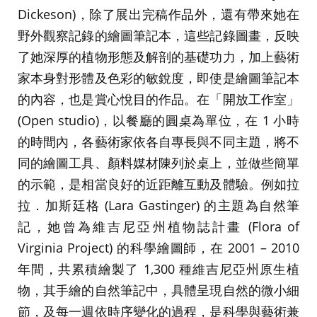
Dickeson)，除了展出完稿作品外，還有帶來她在
野外觀察記錄的繪圖筆記本，這些記錄圖畫，反映
了她深厚的植物形態及解剖的基礎功力，加上藝術
家本身對形體及色彩的敏銳度，即使是繪圖筆記本
的內容，也是賞心悅目的作品。在「開放工作室」
(Open studio)，以餐廳的圓桌為單位，在 1 小時
的時間內，各藝術家依各自專長與不同主題，將不
同的繪圖工具、顏料媒材陳列於桌上，並做些簡單
的示範，是相當良好的近距離互動及體驗。例如拉
拉．加斯廷格 (Lara Gastinger) 的主題為自然筆
記，她曾為維吉尼亞州植物誌計畫 (Flora of
Virginia Project) 的科學繪圖師，在 2001 – 2010
年間，共累積繪製了 1,300 種維吉尼亞州原生植
物，其手繪的自然筆記中，具體呈現自然的微小細
節，及每一週依時序變化的過程，是科學與藝術兼