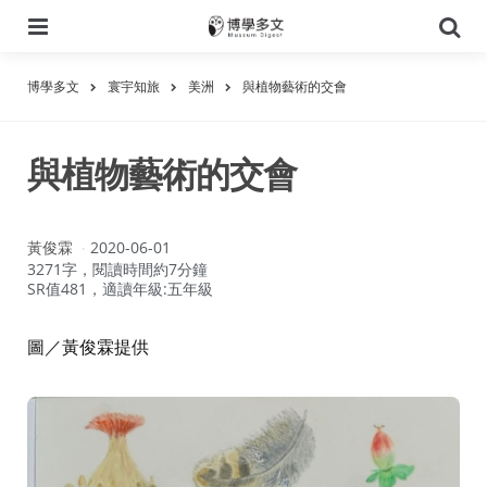
選
搜
單
尋
博學多文
寰宇知旅
美洲
與植物藝術的交會
與植物藝術的交會
作
黃俊霖
2020-06-01
者：
3271字，閱讀時間約7分鐘
SR值481，適讀年級:五年級
圖／黃俊霖提供