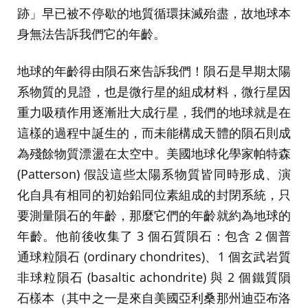
跡」早已被不停歇的地質循環抹滅殆盡，故地球本
身無法告訴我們它的年齡。
地球的年齡得由隕石來告訴我們！隕石是早期太陽
系物質的見證，也是微行星的組成材料，微行星因
重力吸積作用逐漸壯大成行星，我們的地球就是在
這樣的過程中誕生的，而未能構成天體的隕石則成
為殘餘物質漂盪在太空中。美國地球化學家帕特森
(Patterson) 假設這些太陽系物質皆同時形成、演
化自具有相同的初始鉛同位素組成的封閉系統，只
要測量隕石的年齡，那麼它們的年齡就約為地球的
年齡。他前後收集了 3 個石質隕石：包含 2 個普
通球粒隕石 (ordinary chondrites)、1 個玄武岩質
非球粒隕石 (basaltic achondrite) 與 2 個鐵質隕
石樣本（其中之一是來自美國亞利桑那州迪亞布洛