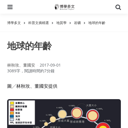
選
搜
單
尋
博學多文
科普文摘精選
地質學
岩礦
地球的年齡
地球的年齡
作
林秋玫、董國安
2017-09-01
者：
3089字，閱讀時間約7分鐘
圖╱林秋玫、董國安提供