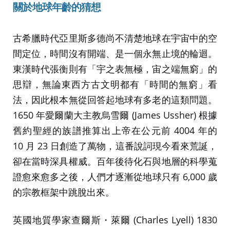
關於地球年齡的猜想
古希臘時代亞里斯多德尚不清楚地球在宇宙中的空
間定位，時間沒有開端、是一個永無止境的輪迴。
東漢時代張衡則有「宇之表無極，宙之端無窮」的
思辯，無論東西方古文明都有「時間的無窮」看
法，因此根本無從回答起地球有多老的這類問題。
1650 年愛爾蘭大主教烏雪爾 (James Ussher) 根據
舊約聖經的族譜推算出上帝在公元前 4004 年的
10 月 23 日創造了萬物，這番說詞現今看來荒誕，
卻在當時深具權威。百年後待化石與地層的科學蒐
證愈來愈多之後，人們才逐漸從地球只有 6,000 歲
的宗教框架中跳脫出來。
英國地質學家查爾斯・萊爾 (Charles Lyell) 1830