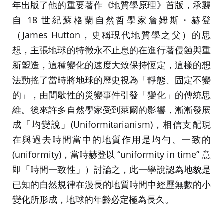
年出版了他的重要著作《地質學原理》首版，承襲
自 18 世紀蘇格蘭自然哲學家詹姆斯・赫登
（James Hutton，史稱現代地質學之父）的思
想，主張地球的特徵永不止息的在進行著侵蝕與重
新塑造，這種變化的速度大致保持恆定，這樣的想
法動搖了當時將地球的歷史視為「靜態、固定不變
的」，由間歇性的災變事件引發「變化」的傳統思
維。後來許多自然學家受到萊爾的影響，漸漸發展
成「均變說」(Uniformitarianism)，相信支配現
在與過去時間當中的地質作用是均勻、一致的
(uniformity)，當時赫登以 “uniformity in time” 意
即「時間一致性」）討論之，此一學說認為地貌是
已知的自然規律在漫長的地質時間中經歷無數的小
變化所形成，地球的年齡必定極為長久。