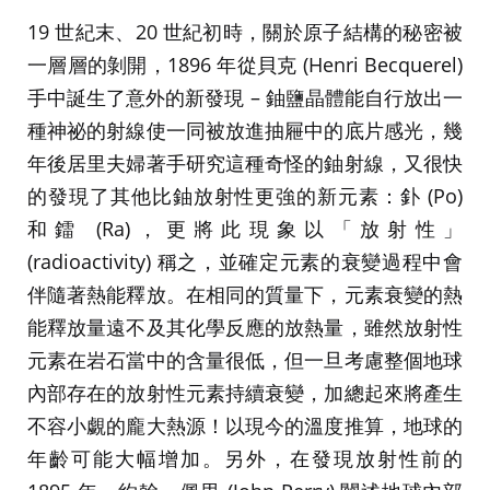
19 世紀末、20 世紀初時，關於原子結構的秘密被
一層層的剝開，1896 年從貝克 (Henri Becquerel)
手中誕生了意外的新發現 – 鈾鹽晶體能自行放出一
種神祕的射線使一同被放進抽屜中的底片感光，幾
年後居里夫婦著手研究這種奇怪的鈾射線，又很快
的發現了其他比鈾放射性更強的新元素：釙 (Po)
和鐳 (Ra)，更將此現象以「放射性」
(radioactivity) 稱之，並確定元素的衰變過程中會
伴隨著熱能釋放。在相同的質量下，元素衰變的熱
能釋放量遠不及其化學反應的放熱量，雖然放射性
元素在岩石當中的含量很低，但一旦考慮整個地球
內部存在的放射性元素持續衰變，加總起來將產生
不容小覷的龐大熱源！以現今的溫度推算，地球的
年齡可能大幅增加。另外，在發現放射性前的