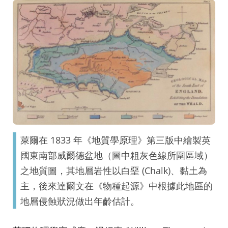
萊爾在 1833 年《地質學原理》第三版中繪製英
國東南部威爾德盆地（圖中粗灰色線所圍區域）
之地質圖，其地層岩性以白堊 (Chalk)、黏土為
主，後來達爾文在《物種起源》中根據此地區的
地層侵蝕狀況做出年齡估計。