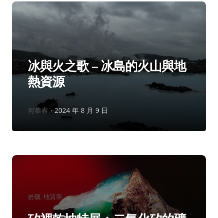
分
歐洲
寰宇知旅
類：
冰與火之歌 – 冰島的火山與地
熱資源
作
何恭睿
2024 年 8 月 9 日
者：
分
岩礦
地質學
類：