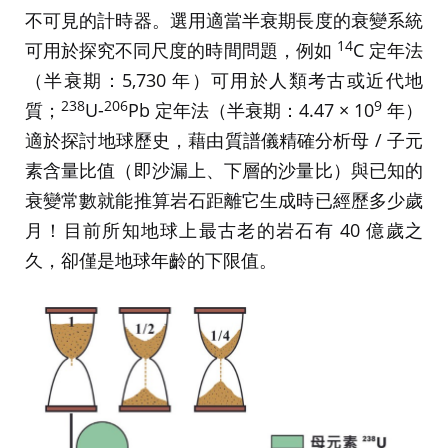
不可見的計時器。選用適當半衰期長度的衰變系統
14
可用於探究不同尺度的時間問題，例如
C 定年法
（半衰期：5,730 年）可用於人類考古或近代地
238
206
9
質；
U-
Pb 定年法（半衰期：4.47 × 10
年）
適於探討地球歷史，藉由質譜儀精確分析母 / 子元
素含量比值（即沙漏上、下層的沙量比）與已知的
衰變常數就能推算岩石距離它生成時已經歷多少歲
月！目前所知地球上最古老的岩石有 40 億歲之
久，卻僅是地球年齡的下限值。