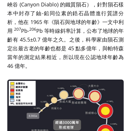
峽谷 (Canyon Diablo) 的鐵質隕石），針對隕石樣
本中封存了鈾-鉛同位素的鋯石晶體進行質譜分
析，他在 1965 年《隕石與地球的年齡》一文中利
207
206
用
Pb-
Pb 等時線斜率計算，公布了地球的年
齡有 45.5±0.7 億年之久。之後，科學家由隕石測
定出最古老的年齡也都是 45 點多億年，與帕特森
當年的測定結果相近，所以現在公認地球年齡為
46 億年。