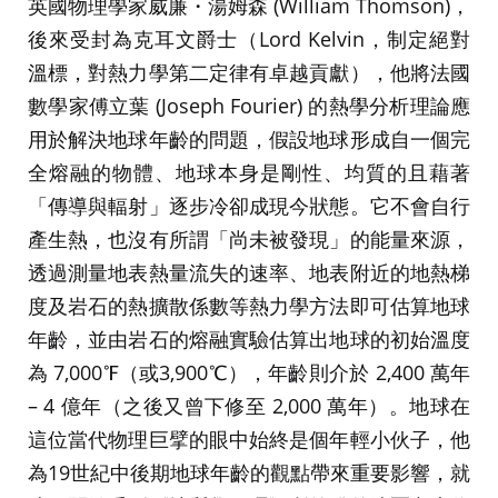
英國物理學家威廉・湯姆森 (William Thomson)，
後來受封為克耳文爵士（Lord Kelvin，制定絕對
溫標，對熱力學第二定律有卓越貢獻），他將法國
數學家傅立葉 (Joseph Fourier) 的熱學分析理論應
用於解決地球年齡的問題，假設地球形成自一個完
全熔融的物體、地球本身是剛性、均質的且藉著
「傳導與輻射」逐步冷卻成現今狀態。它不會自行
產生熱，也沒有所謂「尚未被發現」的能量來源，
透過測量地表熱量流失的速率、地表附近的地熱梯
度及岩石的熱擴散係數等熱力學方法即可估算地球
年齡，並由岩石的熔融實驗估算出地球的初始溫度
為 7,000℉（或3,900℃），年齡則介於 2,400 萬年
– 4 億年（之後又曾下修至 2,000 萬年）。地球在
這位當代物理巨擘的眼中始終是個年輕小伙子，他
為19世紀中後期地球年齡的觀點帶來重要影響，就