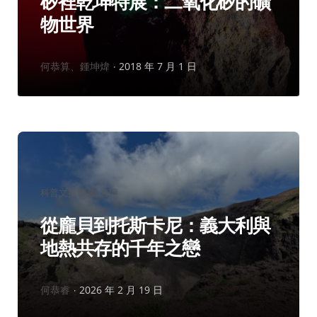
矽裡乾坤特展：二氧化矽的礦
物世界
作
何恭算、鍾坤煒
2018 年 7 月 1 日
者：
分
科普文摘精選
岩礦
類：
從龐貝到托斯卡尼：義大利與
地熱共存的千年之戀
作
何恭睿
2026 年 2 月 19 日
者：