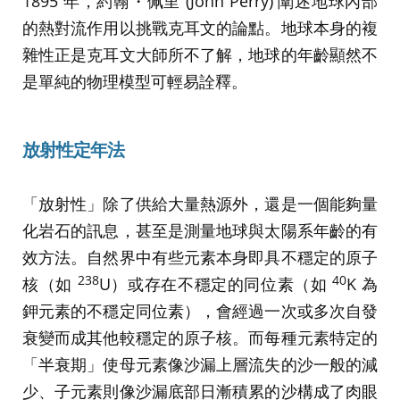
1895 年，約翰・佩里 (John Perry) 闡述地球內部
的熱對流作用以挑戰克耳文的論點。地球本身的複
雜性正是克耳文大師所不了解，地球的年齡顯然不
是單純的物理模型可輕易詮釋。
放射性定年法
「放射性」除了供給大量熱源外，還是一個能夠量
化岩石的訊息，甚至是測量地球與太陽系年齡的有
效方法。自然界中有些元素本身即具不穩定的原子
238
40
核（如
U）或存在不穩定的同位素（如
K 為
鉀元素的不穩定同位素），會經過一次或多次自發
衰變而成其他較穩定的原子核。而每種元素特定的
「半衰期」使母元素像沙漏上層流失的沙一般的減
少、子元素則像沙漏底部日漸積累的沙構成了肉眼