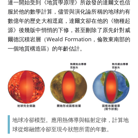
連一開始受到《地質學原理》所啟發的達爾文也信
服於他的數學計算，儘管與演化論所稱的地球約有
數億年的歷史大相逕庭，達爾文卻在他的《物種起
源》後幾版中悄悄的下修，甚至刪除了原先針對威
爾德沉積岩層（Weald Formation，倫敦東南部的
一個地質構造區）的年齡估計。
地球冷卻模型。應用熱傳導與輻射定律，計算地
球從熔融體冷卻至現今狀態所需的年數。