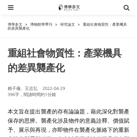
選
搜
單
尋
博學多文
博物館學季刊
研究論文
重組社會物質性：產業機具
的差異襲產化
重組社會物質性：產業機具
的差異襲產化
作
賴子儀、王志弘
2022-04-29
者：
396字，閱讀時間約1分鐘
本文旨在提出襲產的存有論論題，藉此深化對襲產
保存的思辨。襲產化涉及物件的意義詮釋、價值賦
予、展示與再現，亦即物件在襲產化脈絡下的重新