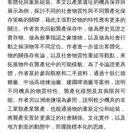
客體化與重新組裝。本文以產業遺址的機具保存與
展示為例，探討不同的社會物質性與不同襲產化保
存策略的關聯，藉此主張對於物的特性應有更多的
關注。作者首先回顧襲產保存中，做為歷史見證之
實存物、做為敘事指認之象徵物，以及做為社會行
動之操演物等不同定位。作者進一步提出客體化、
物的關係存有論，以及社會物質性重組等觀點，來
拓展物件在襲產化中的可能樣貌。為了令論證更具
體，作者基於參與觀察和二手資料，通過十鼓仁德
糖廠、中油高雄煉油廠、建國啤酒廠等案例，說明
不同機具的物質特性、襲產化樣態及其侷限與可
能。作者另以洲南鹽場為參照，說明較少機具的非
工業類產業襲產，也能通過物的重新定位和組裝，
將襲產安置於更廣泛的社會關係、文化實作，以及
地方創造的動態中，而擺脫標本化的思維。