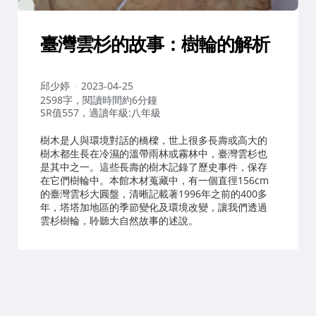
臺灣雲杉的故事：樹輪的解析
作
邱少婷
2023-04-25
者：
2598字，閱讀時間約6分鐘
SR值557，適讀年級:八年級
樹木是人與環境對話的橋樑，世上很多長壽或高大的
樹木都生長在冷濕的溫帶雨林或霧林中，臺灣雲杉也
是其中之一。這些長壽的樹木記錄了歷史事件，保存
在它們樹輪中。本館木材蒐藏中，有一個直徑156cm
的臺灣雲杉大圓盤，清晰記載著1996年之前的400多
年，塔塔加地區的季節變化及環境改變，讓我們透過
雲杉樹輪，聆聽大自然故事的述說。