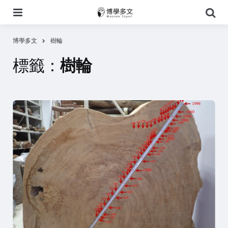
選
搜
單
尋
博學多文
樹輪
標籤：
樹輪